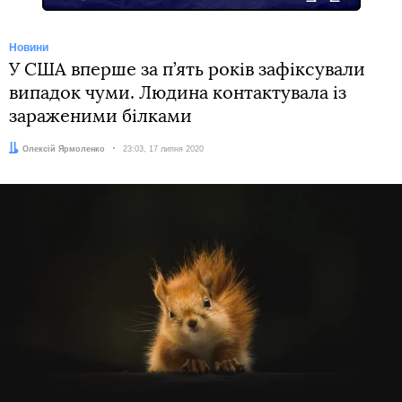
Новини
У США вперше за п’ять років зафіксували
випадок чуми. Людина контактувала із
зараженими білками
Автор:
Олексій Ярмоленко
Дата:
23:03, 17 липня 2020