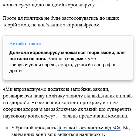
консенсусу» щодо пандемії коронавірусу.
Проте ця політика не буде застосовуватись до інших
теорій змов, не повʼязаних з коронавірусом.
Читайте також:
Довкола коронавірусу множаться теорії змови, але
всі вони не нові.
Раніше в епідеміях уже
звинувачували євреїв, лікарів, уряди й телеграфні
дроти
«Ми впроваджуємо додаткові запобіжні заходи,
розширюючи нашу політику захисту від шкідливих впливів
на здоровʼя. Небезпечний контент про кризу в галузі
охорони здоровʼя ми заблокуємо як такий, що суперечить
науковому консенсусу», — заявив представник компанії.
У Британії продають
флешки із «захистом від 5G»
. Від
звичайних вони відрізняються наліпкою.