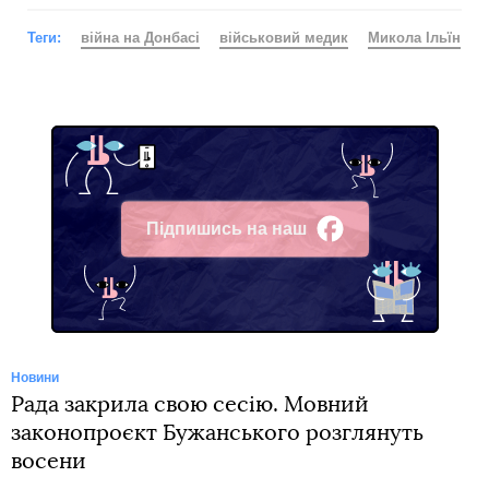
Теги:
війна на Донбасі
військовий медик
Микола Ільїн
Підпишись на наш
Facebook
Новини
Рада закрила свою сесію. Мовний
законопроєкт Бужанського розглянуть
восени