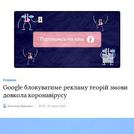
Підпишись на наш
Facebook
Новини
Google блокуватиме рекламу теорій змови
довкола коронавірусу
Автор:
Ангеліна Шеремет
Дата:
00:55, 18 липня 2020