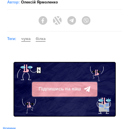
Автор:
Олексій Ярмоленко
Facebook
Twitter
Telegram
Viber
Теги:
чума
білка
Підпишись на наш
Telegram
Новини