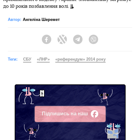
до 10 років позбавлення волі.
Автор:
Ангеліна Шеремет
Facebook
Twitter
Telegram
Viber
Теги:
СБУ
«ЛНР»
«референдум» 2014 року
Підпишись на наш
Facebook