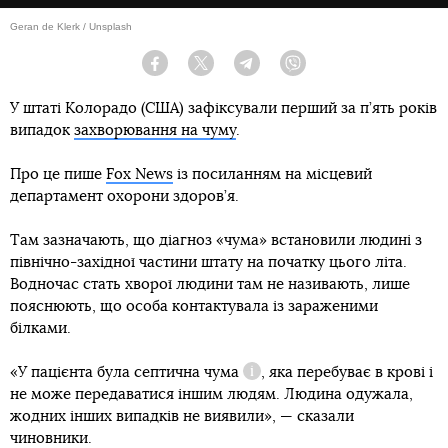
Geran de Klerk / Unsplash
Facebook
Twitter
Telegram
Viber
У штаті Колорадо (США) зафіксували перший за п’ять років
випадок
захворювання на чуму
.
Про це пише
Fox News
із посиланням на місцевий
департамент охорони здоров’я.
Там зазначають, що діагноз «чума» встановили людині з
північно-західної частини штату на початку цього літа.
Водночас стать хворої людини там не називають, лише
пояснюють, що особа контактувала із зараженими
білками.
«У пацієнта була
септична чума
, яка перебуває в крові і
Довідка
не може передаватися іншим людям. Людина одужала,
жодних інших випадків не виявили», — сказали
чиновники.