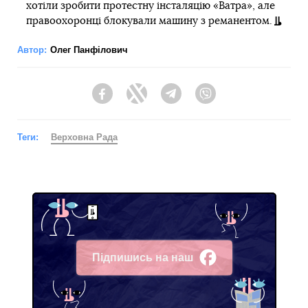
хотіли зробити протестну інсталяцію «Ватра», але
правоохоронці блокували машину з реманентом.
Автор:
Олег Панфілович
Facebook
Twitter
Telegram
Viber
Теги:
Верховна Рада
Підпишись на наш
Facebook