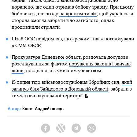
медик. Також одного військовослужбовця було
поранено, ще один отримав бойову травму. При цьому
бойовики дали згоду
на «режим тиші»
, щоб українська
сторона змогла забрати тіло загиблого, однак
продовжили стріляти.
Штаб ООС повідомляв, що «режим тиші» погоджували
в СММ ОБСЄ.
Прокуратура Донецької області
розпочала досудове
розслідування за фактом
порушення законів і звичаїв
війни
, поєднаного з умисним убивством.
15 липня тіло військовослужбовця Збройних сил,
який
загинув біля Зайцевого в Донецькій області
, забрали з
тимчасово окупованої території.
Автор:
Костя Андрейковець
Facebook
Twitter
Telegram
Viber