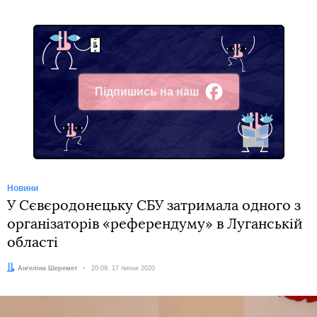
Підпишись на наш
Facebook
Новини
У Сєвєродонецьку СБУ затримала одного з
організаторів «референдуму» в Луганській
області
Автор:
Ангеліна Шеремет
Дата:
20:09, 17 липня 2020