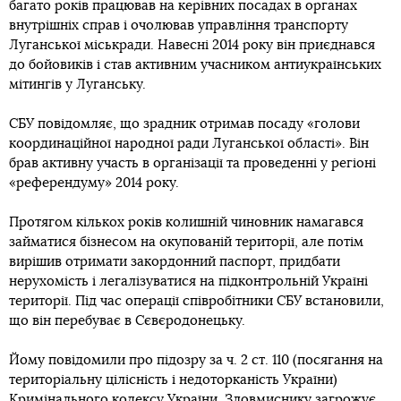
багато років працював на керівних посадах в органах
внутрішніх справ і очолював управління транспорту
Луганської міськради. Навесні 2014 року він приєднався
до бойовиків і став активним учасником антиукраїнських
мітингів у Луганську.
СБУ повідомляє, що зрадник отримав посаду «голови
координаційної народної ради Луганської області». Він
брав активну участь в організації та проведенні у регіоні
«референдуму» 2014 року.
Протягом кількох років колишній чиновник намагався
займатися бізнесом на окупованій території, але потім
вирішив отримати закордонний паспорт, придбати
нерухомість і легалізуватися на підконтрольній Україні
території. Під час операції співробітники СБУ встановили,
що він перебуває в Сєвєродонецьку.
Йому повідомили про підозру за ч. 2 ст. 110 (посягання на
територіальну цілісність і недоторканість України)
Кримінального кодексу України. Зловмиснику загрожує