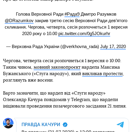
Голова Верховної Ради
#Рада9
Дмитро Разумков
@DRazumkov
закрив третю сесію Верховної Ради дев’ятого
скликання. Чергова, четверта, сесія розпочнеться 1 вересня
2020 року о 10.00
pic.twitter.com/0g5JOkurhr
— Верховна Рада України (@verkhovna_rada)
July 17, 2020
Чергова, четверта сесія розпочнеться 1 вересня о 10:00.
Таким чином,
мовний законопроєкт
нардепа Максима
Бужанського («Слуга народу»), який
викликав протести
,
розглянуть вже восени.
Варто зазначити, що нардеп від «Слуги народу»
Олександр Качура повідомив у Telegram, що нардепи
ініціювали проведення позачергового засідання 21 липня.