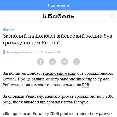
Підтримати
Facebook
Telegram
Twitter
Instagram
Меню
По
по
сай
Новини
Загиблий на Донбасі військовий медик був
громадянином Естонії
Автор:
Костя Андрейковець
Дата:
11:29, 17 липня 2020
Facebook
Twitter
Telegram
Viber
Загиблий на Донбасі
військовий медик
був громадянином
Естонії. Про це заявив міністр закордонних справ Урмас
Рейнсалу, повідомляє телерадіокомпанія
ERR
.
За словами Рейнсалу, медик отримав громадянство у 2016
році, після відмови від громадянства Білорусі.
«Він приїхав до Естонії у 2006 році як стипендіат у рамках