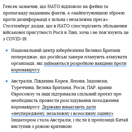
Генсек зазначив, що НАТО відповіло на фейки та
пропаганду наданням фактів, а «найпотужнішою зброєю
проти дезінформації є вільна і незалежна преса».
Столтенберг додав, що в НАТО спостерігають збільшення
військової присутності Росії в Лівії, хоча і не повʼязують це
з COVID-19.
Національний центр кібербезпеки Великої Британії
попереджає, що російські хакери планують атакувати
організації, які
займаються розробкою вакцини проти
коронавірусу
.
Австралія, Південна Корея, Японія, Індонезія,
Туреччина, Велика Британія, Росія, ПАР, країни
Євросоюзу та інші підтримали спільний проєкт про
необхідність провести розслідування походження
коронавірусу.
Держави вимагають дати
«неупереджену, незалежну і всеосяжну оцінку»
.
Ініціатором стала Австралія, і після її пропозиції Китай
виступив з різкою критикою.