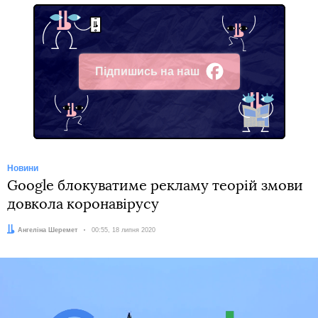
Підпишись на наш
Facebook
Новини
Google блокуватиме рекламу теорій змови
довкола коронавірусу
Автор:
Ангеліна Шеремет
Дата:
00:55, 18 липня 2020