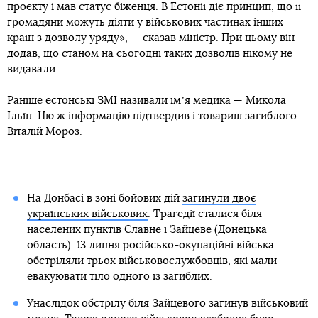
проєкту і мав статус біженця. В Естонії діє принцип, що її
громадяни можуть діяти у військових частинах інших
країн з дозволу уряду», — сказав міністр. При цьому він
додав, що станом на сьогодні таких дозволів нікому не
видавали.
Раніше естонські ЗМІ називали імʼя медика — Микола
Ільїн. Цю ж інформацію підтвердив і товариш загиблого
Віталій Мороз.
На Донбасі в зоні бойових дій
загинули двоє
українських військових
. Трагедії сталися біля
населених пунктів Славне і Зайцеве (Донецька
область). 13 липня російсько-окупаційні війська
обстріляли трьох військовослужбовців, які мали
евакуювати тіло одного із загиблих.
Унаслідок обстрілу біля Зайцевого загинув військовий