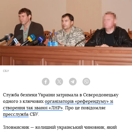
СБУ
Facebook
Twitter
Telegram
Viber
Служба безпеки України затримала в Сєвєродонецьку
одного з ключових
організаторів «референдуму» зі
створення так званої «ЛНР»
. Про це повідомляє
пресслужба
СБУ.
Зловмисник — колишній український чиновник, який