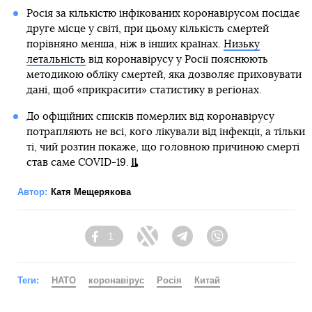
Росія за кількістю інфікованих коронавірусом посідає
друге місце у світі, при цьому кількість смертей
порівняно менша, ніж в інших країнах.
Низьку
летальність
від коронавірусу у Росії пояснюють
методикою обліку смертей, яка дозволяє приховувати
дані, щоб «прикрасити» статистику в регіонах.
До офіційних списків померлих від коронавірусу
потрапляють не всі, кого лікували від інфекції, а тільки
ті, чий розтин покаже, що головною причиною смерті
став саме COVID-19.
Автор:
Катя Мещерякова
1
Facebook
Twitter
Telegram
Viber
Теги:
НАТО
коронавірус
Росія
Китай