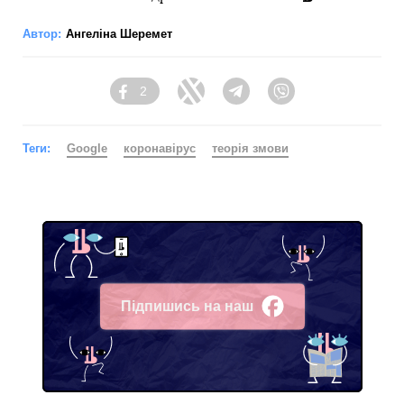
Автор:
Ангеліна Шеремет
2
Facebook
Twitter
Telegram
Viber
Теги:
Google
коронавірус
теорія змови
Підпишись на наш
Facebook