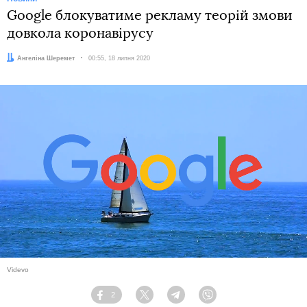
Google блокуватиме рекламу теорій змови
довкола коронавірусу
Автор:
Ангеліна Шеремет
Дата:
00:55, 18 липня 2020
Videvo
2
Facebook
Twitter
Telegram
Viber