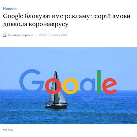
Новини
Google блокуватиме рекламу теорій змови
довкола коронавірусу
Автор:
Ангеліна Шеремет
Дата:
00:55, 18 липня 2020
Videvo