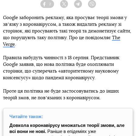
2
Facebook
Twitter
Telegram
Viber
Google заборонить рекламу, яка просуває теорії змови у
звʼязку з коронавірусом, а також видалить рекламу зі
сторінок, які просувають такі теорії та демонетизує сайти,
що порушують таку політику. Про це повідомляє
The
Verge
.
Правила набудуть чинності з 18 серпня. Представник
Google заявив, що нова політика буде охоплювати
сторінки, що суперечать «авторитетному науковому
консенсусу» щодо пандемії коронавірусу.
Проте ця політика не буде застосовуватись до інших
теорій змов, не повʼязаних з коронавірусом.
Читайте також:
Довкола коронавірусу множаться теорії змови, але
всі вони не нові.
Раніше в епідеміях уже