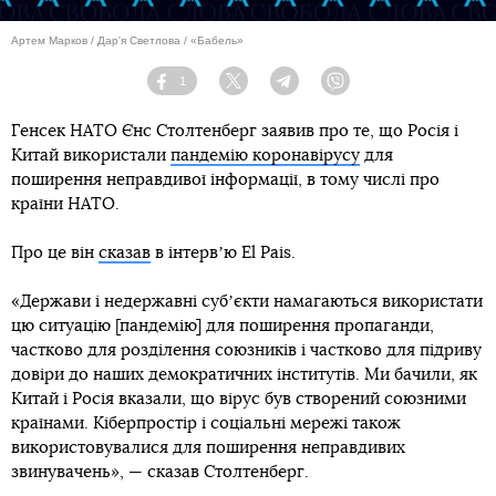
Артем Марков / Дар'я Светлова / «Бабель»
1
Facebook
Twitter
Telegram
Viber
Генсек НАТО Єнс Столтенберг заявив про те, що Росія і
Китай використали
пандемію коронавірусу
для
поширення неправдивої інформації, в тому числі про
країни НАТО.
Про це він
сказав
в інтервʼю El Pais.
«Держави і недержавні субʼєкти намагаються використати
цю ситуацію [пандемію] для поширення пропаганди,
частково для розділення союзників і частково для підриву
довіри до наших демократичних інститутів. Ми бачили, як
Китай і Росія вказали, що вірус був створений союзними
країнами. Кіберпростір і соціальні мережі також
використовувалися для поширення неправдивих
звинувачень», — сказав Столтенберг.