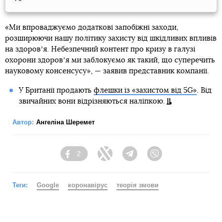
«Ми впроваджуємо додаткові запобіжні заходи,
розширюючи нашу політику захисту від шкідливих впливів
на здоровʼя. Небезпечний контент про кризу в галузі
охорони здоровʼя ми заблокуємо як такий, що суперечить
науковому консенсусу», — заявив представник компанії.
У Британії продають
флешки із «захистом від 5G»
. Від
звичайних вони відрізняються наліпкою.
Автор:
Ангеліна Шеремет
2
Facebook
Twitter
Telegram
Viber
Теги:
Google
коронавірус
теорія змови