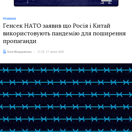
Новини
Генсек НАТО заявив що Росія і Китай
використовують пандемію для поширення
пропаганди
Автор:
Катя Мещерякова
Дата:
17:15, 17 липня 2020