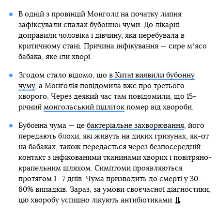
В одній з провінцій Монголії на початку липня
зафіксували спалах бубонної чуми. До лікарні
доправили чоловіка і дівчину, яка перебувала в
критичному стані. Причина інфікування — сире мʼясо
бабака, яке їли хворі.
Згодом стало відомо, що
в Китаї виявили бубонну
чуму
, а Монголія повідомила вже про третього
хворого. Через деякий час там повідомили, що 15-
річний
монгольський підліток
помер від хвороби.
Бубонна чума — це
бактеріальне захворювання
, його
передають блохи, які живуть на диких гризунах, як-от
на бабаках, також передається через безпосередній
контакт з інфікованими тканинами хворих і повітряно-
крапельним шляхом. Симптоми проявляються
протягом 1—7 днів. Чума призводить до смерті у 30—
60% випадків. Зараз, за умови своєчасної діагностики,
цю хворобу успішно лікують антибіотиками.