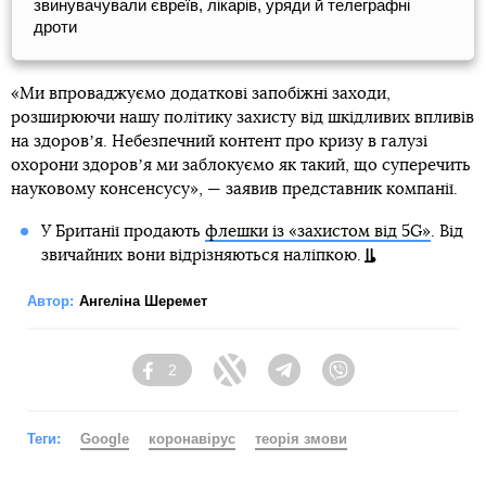
звинувачували євреїв, лікарів, уряди й телеграфні
дроти
«Ми впроваджуємо додаткові запобіжні заходи,
розширюючи нашу політику захисту від шкідливих впливів
на здоровʼя. Небезпечний контент про кризу в галузі
охорони здоровʼя ми заблокуємо як такий, що суперечить
науковому консенсусу», — заявив представник компанії.
У Британії продають
флешки із «захистом від 5G»
. Від
звичайних вони відрізняються наліпкою.
Автор:
Ангеліна Шеремет
2
Facebook
Twitter
Telegram
Viber
Теги:
Google
коронавірус
теорія змови