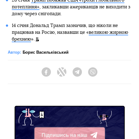
20 січня
Трамп побажав США «трохи глобального
потепління»
, закликавши американців не виходити з
дому через снігопади.
14 січня Дональд Трамп зазначив, що ніколи не
працював на Росію, назвавши це «
великою жирною
брехнею
».
Автор:
Борис Васильківський
Facebook
Twitter
Telegram
Viber
Підпишись на наш
Telegram