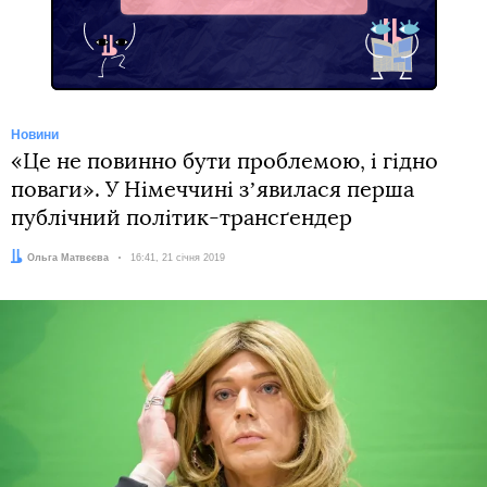
Новини
«Це не повинно бути проблемою, і гідно
поваги». У Німеччині зʼявилася перша
публічний політик-трансґендер
Автор:
Ольга Матвєєва
Дата:
16:41, 21 січня 2019