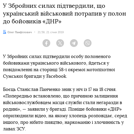
У Збройних силах підтвердили, що
український військовий потрапив у полон
до бойовиків «ДНР»
Автор:
Олег Панфілович
Дата:
21:59, 21 січня 2019
Facebook
Twitter
Telegram
Viber
У Збройних силах підтвердили особу полоненого
бойовиками українського військового, йдеться у
повідомленні на сторінці 58-ї окремої мотопіхотної
Сумської бригади у Facebook.
Боєць Станіслав Панченко зник у ніч із 17 на 18 січня.
«Попередньо встановлено, що причиною залишення
військовослужбовцем місця служби стали негаразди в
родині», — заявили у бригаді. Пізніше бойовики «ДНР»
оприлюднили відео, на якому хлопець розповідає, серед
іншого, про нібито пияцтво, наркоманію і злочинність у
лавах ЗСУ.