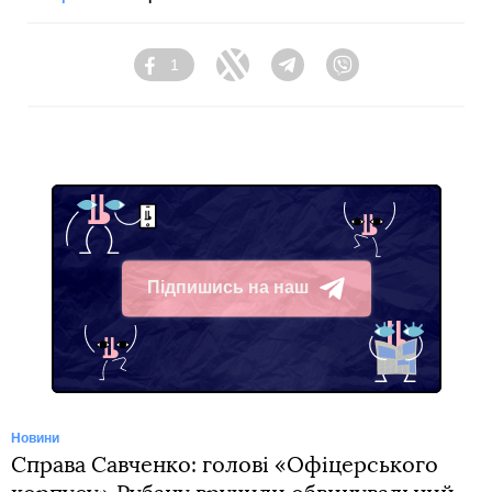
1
Facebook
Twitter
Telegram
Viber
Підпишись на наш
Telegram
Новини
Справа Савченко: голові «Офіцерського