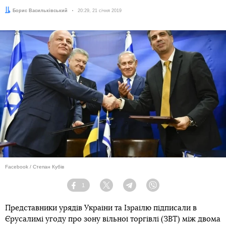
Автор:
Борис Васильківський
Дата:
20:29, 21 січня 2019
Facebook / Степан Кубів
1
Facebook
Twitter
Telegram
Viber
Представники урядів України та Ізраїлю підписали в
Єрусалимі угоду про зону вільної торгівлі (ЗВТ) між двома