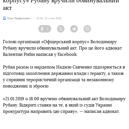
корпусу» Рубану вручили обвинувальний
акт
Автор:
Олег Панфілович
Дата:
22:44, 21 січня 2019
1
Facebook
Twitter
Telegram
Viber
Голові організації «Офіцерський корпус» Володимиру
Рубану вручили обвинувальний акт. Про це його адвокат
Валентин Рибін написав у Facebook.
Рубан разом із нардепом Надією Савченко підозрюється в
підготовці захоплення державної влади і теракту, а також
у сприянні терористичній організації та незаконному
поводженні зі зброєю.
«21.01.2019 о 18:00 вручено обвинувальний акт Володимиру
Рубану. Відкриті ставки на те, в який із судів України
прокуратура направить цю справу», — написав адвокат.