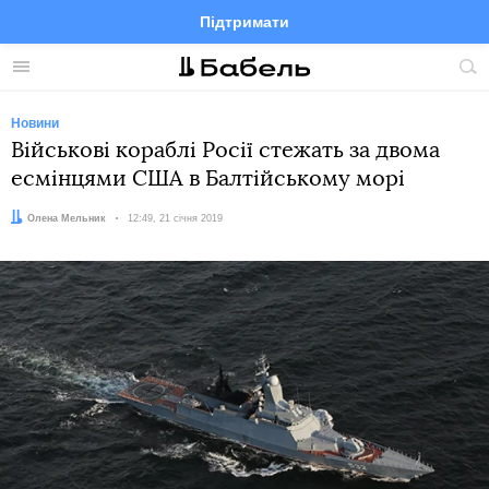
Підтримати
Facebook
Telegram
Twitter
Instagram
Меню
По
по
сай
Новини
Військові кораблі Росії стежать за двома
есмінцями США в Балтійському морі
Автор:
Олена Мельник
Дата:
12:49, 21 січня 2019