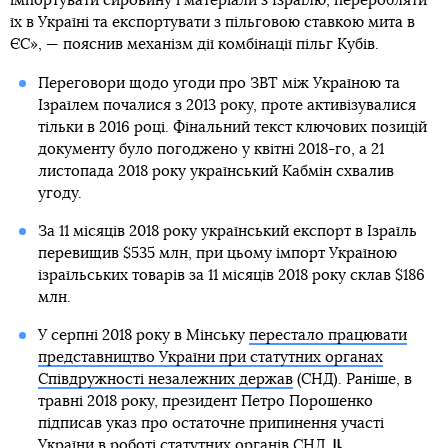
імпортувати сировину і матеріали з Ізраїлю, переробляти
їх в Україні та експортувати з пільговою ставкою мита в
ЄС», — пояснив механізм дії комбінації пільг Кубів.
Переговори щодо угоди про ЗВТ між Україною та
Ізраїлем почалися з 2013 року, проте активізувалися
тільки в 2016 році. Фінальний текст ключових позицій
документу було погоджено у квітні 2018-го, а 21
листопада 2018 року український Кабмін схвалив
угоду.
За 11 місяців 2018 року український експорт в Ізраїль
перевищив $535 млн, при цьому імпорт Україною
ізраїльських товарів за 11 місяців 2018 року склав $186
млн.
У серпні 2018 року в Мінську
перестало працювати
представництво України при статутних органах
Співдружності незалежних держав
(СНД). Раніше, в
травні 2018 року, президент Петро Порошенко
підписав указ про остаточне припинення участі
України в роботі статутних органів СНД.