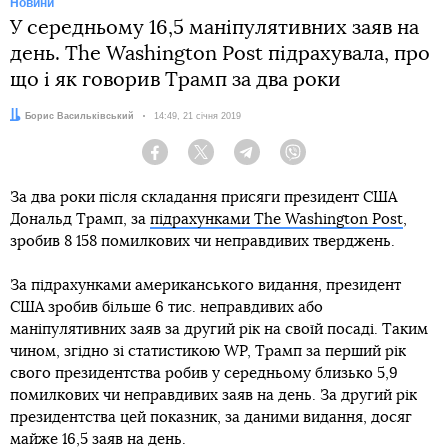
Новини
У середньому 16,5 маніпулятивних заяв на
день. The Washington Post підрахувала, про
що і як говорив Трамп за два роки
Автор:
Борис Васильківський
Дата:
14:49, 21 січня 2019
Facebook
Twitter
Telegram
Viber
За два роки після складання присяги президент США
Дональд Трамп, за
підрахунками The Washington Post
,
зробив 8 158 помилкових чи неправдивих тверджень.
За підрахунками американського видання, президент
США зробив більше 6 тис. неправдивих або
маніпулятивних заяв за другий рік на своїй посаді. Таким
чином, згідно зі статистикою WP, Трамп за перший рік
свого президентства робив у середньому близько 5,9
помилкових чи неправдивих заяв на день. За другий рік
президентства цей показник, за даними видання, досяг
майже 16,5 заяв на день.