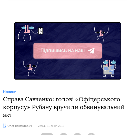
Підпишись на наш
Telegram
Новини
Справа Савченко: голові «Офіцерського
корпусу» Рубану вручили обвинувальний
акт
Автор:
Олег Панфілович
Дата:
22:44, 21 січня 2019