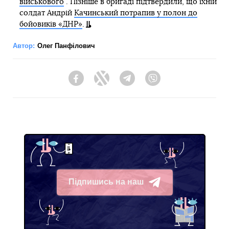
військового
. Пізніше в бригаді підтвердили, що їхній
солдат Андрій
Качинський потрапив у полон до
бойовиків «ДНР»
.
Автор:
Олег Панфілович
Facebook
Twitter
Telegram
Viber
Підпишись на наш
Telegram