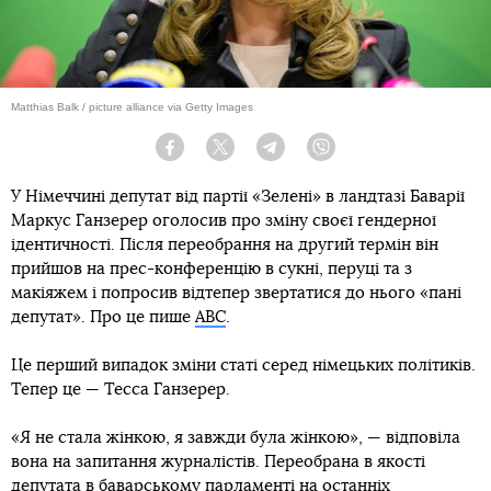
Matthias Balk / picture alliance via Getty Images
Facebook
Twitter
Telegram
Viber
У Німеччині депутат від партії «Зелені» в ландтазі Баварії
Маркус Ганзерер оголосив про зміну своєї ґендерної
ідентичності. Після переобрання на другий термін він
прийшов на прес-конференцію в сукні, перуці та з
макіяжем і попросив відтепер звертатися до нього «пані
депутат». Про це пише
ABC
.
Це перший випадок зміни статі серед німецьких політиків.
Тепер це — Тесса Ганзерер.
«Я не стала жінкою, я завжди була жінкою», — відповіла
вона на запитання журналістів. Переобрана в якості
депутата в баварському парламенті на останніх