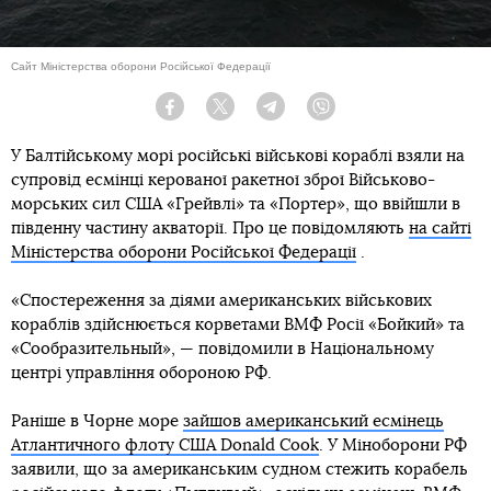
Сайт Міністерства оборони Російської Федерації
Facebook
Twitter
Telegram
Viber
У Балтійському морі російські військові кораблі взяли на
супровід есмінці керованої ракетної зброї Військово-
морських сил США «Грейвлі» та «Портер», що ввійшли в
південну частину акваторії. Про це повідомляють
на сайті
Міністерства оборони Російської Федерації
.
«Спостереження за діями американських військових
кораблів здійснюється корветами ВМФ Росії «Бойкий» та
«Сообразительный», — повідомили в Національному
центрі управління обороною РФ.
Раніше в Чорне море
зайшов американський есмінець
Атлантичного флоту США Donald Cook
. У Міноборони РФ
заявили, що за американським судном стежить корабель