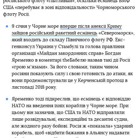
російського флоту «Пытливый», оскільки есмінець ВМФ
США «перебуває в зоні відповідальності» Чорноморського
флоту Росії.
9 січня у Чорне море
вперше після анексії Криму
зайшов російський ракетний есмінець
«Североморск»,
який входить до складу Північного флоту РФ. Екс-
генконсул України у Стамбулі та голова правління
організації «Майдан закордонних справ» Богдан
Яременко в коментарі theБабелю назвав такі дії Росії
«грою мʼязами». За його словами, таким чином
росіяни показують силу і свою готовність до атаки, як
вони продемонстрували це у Керченській протоці в
листопаді 2018 року.
Яременко тоді підкреслив, що есмінець є відповіддю
НАТО на введення їхніх кораблів у Чорне море. При
цьому він зазначив, що США та НАТО відправляли
лише розвідувальні, експедиційні та десантні судна,
але жодного разу бойові. Росія ж «показала» ударний
корабель, щоб «відбити бажання в Альянсу надавати