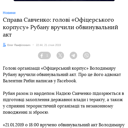
Новини
Справа Савченко: голові «Офіцерського
корпусу» Рубану вручили обвинувальний
акт
Автор:
Олег Панфілович
Дата:
22:44, 21 січня 2019
1
Facebook
Twitter
Telegram
Viber
Голові організації «Офіцерський корпус» Володимиру
Рубану вручили обвинувальний акт. Про це його адвокат
Валентин Рибін написав у Facebook.
Рубан разом із нардепом Надією Савченко підозрюється в
підготовці захоплення державної влади і теракту, а також
у сприянні терористичній організації та незаконному
поводженні зі зброєю.
«21.01.2019 о 18:00 вручено обвинувальний акт Володимиру