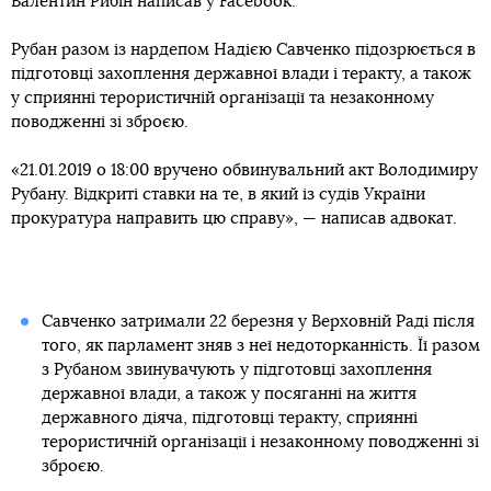
Валентин Рибін написав у Facebook.
Рубан разом із нардепом Надією Савченко підозрюється в
підготовці захоплення державної влади і теракту, а також
у сприянні терористичній організації та незаконному
поводженні зі зброєю.
«21.01.2019 о 18:00 вручено обвинувальний акт Володимиру
Рубану. Відкриті ставки на те, в який із судів України
прокуратура направить цю справу», — написав адвокат.
Савченко затримали 22 березня у Верховній Раді після
того, як парламент зняв з неї недоторканність. Її разом
з Рубаном звинувачують у підготовці захоплення
державної влади, а також у посяганні на життя
державного діяча, підготовці теракту, сприянні
терористичній організації і незаконному поводженні зі
зброєю.