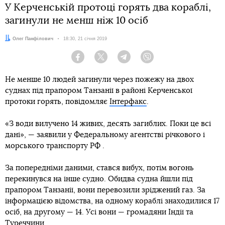
У Керченській протоці горять два кораблі,
загинули не менш ніж 10 осіб
Автор:
Олег Панфілович
Дата:
18:30, 21 січня 2019
Facebook
Twitter
Telegram
Viber
Не менше 10 людей загинули через пожежу на двох
суднах під прапором Танзанії в районі Керченської
протоки горять, повідомляє
Інтерфакс
.
«З води вилучено 14 живих, десять загиблих. Поки це всі
дані», — заявили у Федеральному агентстві річкового і
морського транспорту РФ .
За попередніми даними, стався вибух, потім вогонь
перекинувся на інше судно. Обидва судна йшли під
прапором Танзанії, вони перевозили зріджений газ. За
інформацією відомства, на одному кораблі знаходилися 17
осіб, на другому — 14. Усі вони — громадяни Індії та
Туреччини.