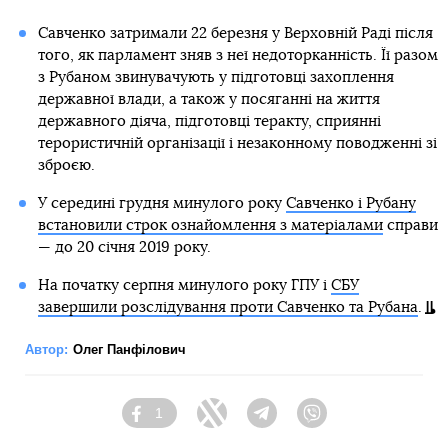
Савченко затримали 22 березня у Верховній Раді після
того, як парламент зняв з неї недоторканність. Її разом
з Рубаном звинувачують у підготовці захоплення
державної влади, а також у посяганні на життя
державного діяча, підготовці теракту, сприянні
терористичній організації і незаконному поводженні зі
зброєю.
У середині грудня минулого року
Савченко і Рубану
встановили строк ознайомлення з матеріалами
справи
— до 20 січня 2019 року.
На початку серпня минулого року ГПУ і
СБУ
завершили розслідування проти Савченко та Рубана
.
Автор:
Олег Панфілович
1
Facebook
Twitter
Telegram
Viber