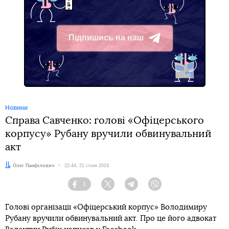
Підпишись на наш
Telegram
Новини
Справа Савченко: голові «Офіцерського
корпусу» Рубану вручили обвинувальний
акт
Автор:
Олег Панфілович
Дата:
22:44, 21 січня 2019
1
Facebook
Twitter
Telegram
Viber
Голові організації «Офіцерський корпус» Володимиру
Рубану вручили обвинувальний акт. Про це його адвокат