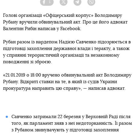
1
Facebook
Twitter
Telegram
Viber
Голові організації «Офіцерський корпус» Володимиру
Рубану вручили обвинувальний акт. Про це його адвокат
Валентин Рибін написав у Facebook.
Рубан разом із нардепом Надією Савченко підозрюється в
підготовці захоплення державної влади і теракту, а також
у сприянні терористичній організації та незаконному
поводженні зі зброєю.
«21.01.2019 о 18:00 вручено обвинувальний акт Володимиру
Рубану. Відкриті ставки на те, в який із судів України
прокуратура направить цю справу», — написав адвокат.
Савченко затримали 22 березня у Верховній Раді після
того, як парламент зняв з неї недоторканність. Її разом
з Рубаном звинувачують у підготовці захоплення