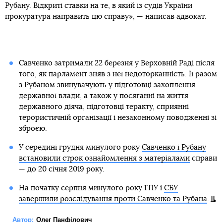
Рубану. Відкриті ставки на те, в який із судів України
прокуратура направить цю справу», — написав адвокат.
Савченко затримали 22 березня у Верховній Раді після
того, як парламент зняв з неї недоторканність. Її разом
з Рубаном звинувачують у підготовці захоплення
державної влади, а також у посяганні на життя
державного діяча, підготовці теракту, сприянні
терористичній організації і незаконному поводженні зі
зброєю.
У середині грудня минулого року
Савченко і Рубану
встановили строк ознайомлення з матеріалами
справи
— до 20 січня 2019 року.
На початку серпня минулого року ГПУ і
СБУ
завершили розслідування проти Савченко та Рубана
.
Автор:
Олег Панфілович