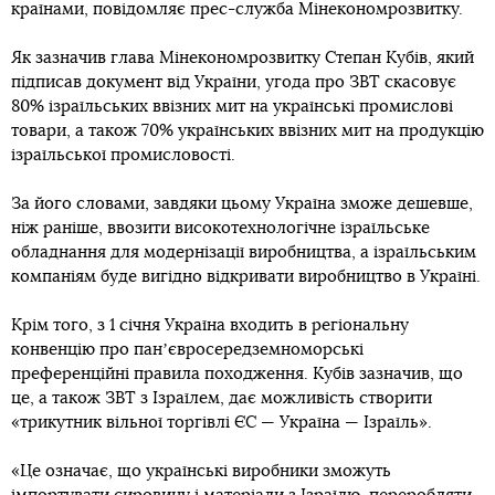
країнами, повідомляє прес-служба Мінекономрозвитку.
Як зазначив глава Мінекономрозвитку Степан Кубів, який
підписав документ від України, угода про ЗВТ скасовує
80% ізраїльських ввізних мит на українські промислові
товари, а також 70% українських ввізних мит на продукцію
ізраїльської промисловості.
За його словами, завдяки цьому Україна зможе дешевше,
ніж раніше, ввозити високотехнологічне ізраїльське
обладнання для модернізації виробництва, а ізраїльським
компаніям буде вигідно відкривати виробництво в Україні.
Крім того, з 1 січня Україна входить в регіональну
конвенцію про панʼєвросередземноморські
преференційні правила походження. Кубів зазначив, що
це, а також ЗВТ з Ізраїлем, дає можливість створити
«трикутник вільної торгівлі ЄС — Україна — Ізраїль».
«Це означає, що українські виробники зможуть