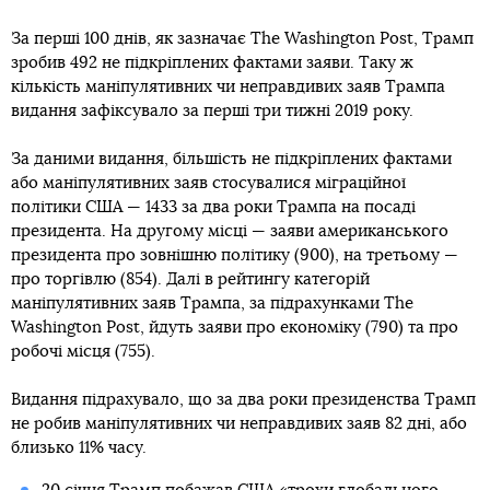
За перші 100 днів, як зазначає The Washington Post, Трамп
зробив 492 не підкріплених фактами заяви. Таку ж
кількість маніпулятивних чи неправдивих заяв Трампа
видання зафіксувало за перші три тижні 2019 року.
За даними видання, більшість не підкріплених фактами
або маніпулятивних заяв стосувалися міграційної
політики США — 1433 за два роки Трампа на посаді
президента. На другому місці — заяви американського
президента про зовнішню політику (900), на третьому —
про торгівлю (854). Далі в рейтингу категорій
маніпулятивних заяв Трампа, за підрахунками The
Washington Post, йдуть заяви про економіку (790) та про
робочі місця (755).
Видання підрахувало, що за два роки президенства Трамп
не робив маніпулятивних чи неправдивих заяв 82 дні, або
близько 11% часу.