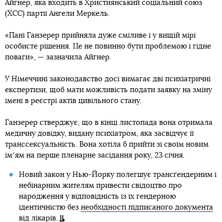
Айгнер, яка входить в Християнський соціальний союз
(ХСС) партії Ангели Меркель.
«Пані Ганзерер прийняла дуже сміливе і у вищій мірі
особисте рішення. Це не повинно бути проблемою і гідне
поваги», — зазначила Айгнер.
У Німеччині законодавство досі вимагає дві психіатричні
експертизи, щоб мати можливість подати заявку на зміну
імені в реєстрі актів цивільного стану.
Ганзерер стверджує, що в кінці листопада вона отримала
медичну довідку, видану психіатром, яка засвідчує її
транссексуальність. Вона хотіла б прийти зі своїм новим
імʼям на перше пленарне засідання року, 23 січня.
Новий закон у Нью-Йорку полегшує трансґендерним і
небінарним жителям привести свідоцтво про
народження у відповідність із їх гендерною
ідентичністю без
необхідності підписаного документа
від лікарів
.