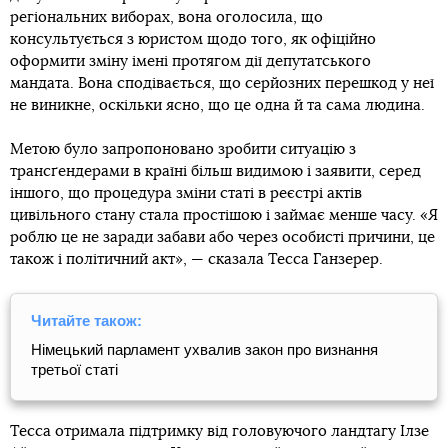
регіональних виборах, вона оголосила, що
консультується з юристом щодо того, як офіційно
оформити зміну імені протягом дії депутатського
мандата. Вона сподівається, що серйозних перешкод у неї
не виникне, оскільки ясно, що це одна й та сама людина.
Метою було запропоновано зробити ситуацію з
трансґендерами в країні більш видимою і заявити, серед
іншого, що процедура зміни статі в реєстрі актів
цивільного стану стала простішою і займає менше часу. «Я
роблю це не заради забави або через особисті причини, це
також і політичний акт», — сказала Тесса Ганзерер.
Читайте також:
Німецький парламент ухвалив закон про визнання
третьої статі
Тесса отримала підтримку від головуючого ландтагу Ілзе