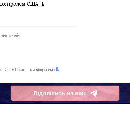
 контролем США.
енський
іть
Ctrl
+
Enter
— ми виправимо
Підпишись на наш
Telegram