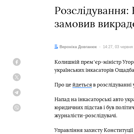
Розслідування:
замовив викрад
Автор:
Вероніка Довганюк
Дата:
14:27, 03 червня
Колишній премʼєр-міністр Уго
Facebook
українських інкасаторів Ощадбан
Twitter
Про це
йдеться
в розслідуванні 
Telegram
Напад на інкасаторські авто ук
юридичних підстав і був політи
Viber
журналісти-розслідувачі.
Управління захисту Конституції