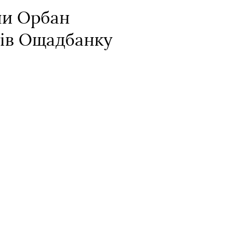
ни Орбан
рів Ощадбанку