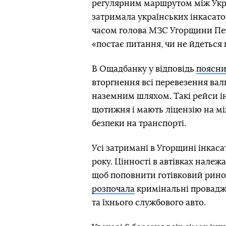
регулярним маршрутом між Укра
затримала українських інкасат
часом голова МЗС Угорщини Пе
«постає питання, чи не йдеться 
В Ощадбанку у відповідь
поясн
вторгнення всі перевезення вал
наземним шляхом. Такі рейси 
щотижня і мають ліцензію на м
безпеки на транспорті.
Усі затримані в Угорщині інкаса
року. Цінності в автівках належ
щоб поповнити готівковий ринок
розпочала
кримінальні провадж
та їхнього службового авто.