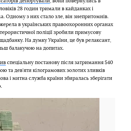
асаторів депортували
, вони повернулись в
оловіків 28 годин тримали в кайданках і
а. Одному з них стало зле, він знепритомнів.
джерела в українських правоохоронних органах
титерористичної поліції зробили примусову
щадбанку. На думку України, це був релаксант,
ьш балакучою на допитах.
лив
спеціальну постанову після затримання $40
кою та дев’яти кілограмових золотих зливків
ва і митна служба країни збиралась зберігати
.