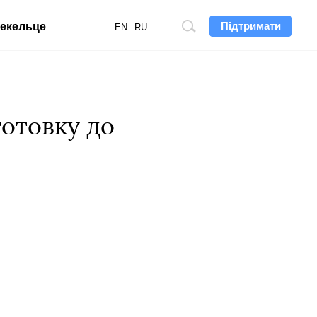
Підтримати
екельце
Пошук
EN
RU
по
сайту
готовку до