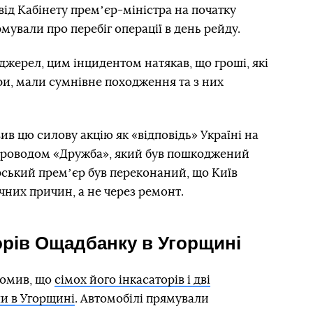
ід Кабінету премʼєр-міністра на початку
мували про перебіг операції в день рейду.
джерел, цим інцидентом натякав, що гроші, які
ри, мали сумнівне походження та з них
в цю силову акцію як «відповідь» Україні на
проводом «Дружба», який був пошкоджений
орський премʼєр був переконаний, що Київ
чних причин, а не через ремонт.
орів Ощадбанку в Угорщині
домив, що
сімох його інкасаторів і дві
и в Угорщині
. Автомобілі прямували