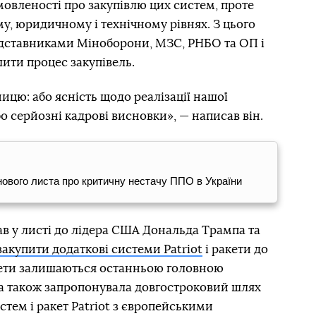
мовленості про закупівлю цих систем, проте
у, юридичному і технічному рівнях. З цього
редставниками Міноборони, МЗС, РНБО та ОП і
ити процес закупівель.
ицю: або ясність щодо реалізації нашої
о серйозні кадрові висновки», — написав він.
нового листа про критичну нестачу ППО в України
в у листі до лідера США Дональда Трампа та
закупити додаткові системи Patriot
і ракети до
акети залишаються останньою головною
на також запропонувала довгостроковий шлях
тем і ракет Patriot з європейськими