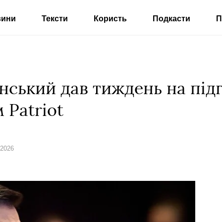
вини
Тексти
Користь
Подкасти
П
нський дав тиждень на під
 Patriot
 2026