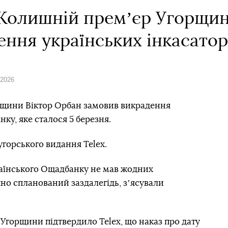
 Колишній премʼєр Угорщи
ення українських інкасато
 2026
рщини Віктор Орбан замовив викрадення
ку, яке сталося 5 березня.
угорського видання Telex.
раїнського Ощадбанку не мав жодних
чно спланований заздалегідь, зʼясували
 Угорщини підтвердило Telex, що наказ про дату