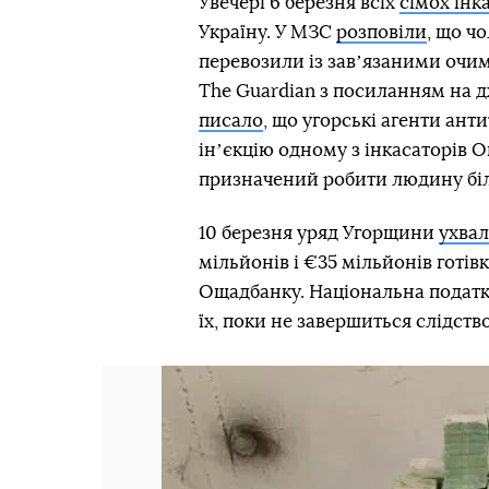
Увечері 6 березня всіх
сімох інк
Україну. У МЗС
розповіли
, що ч
перевозили із завʼязаними очим
The Guardian з посиланням на 
писало
, що угорські агенти ан
інʼєкцію одному з інкасаторів О
призначений робити людину біл
10 березня уряд Угорщини
ухва
мільйонів і €35 мільйонів готів
Ощадбанку. Національна податко
їх, поки не завершиться слідство