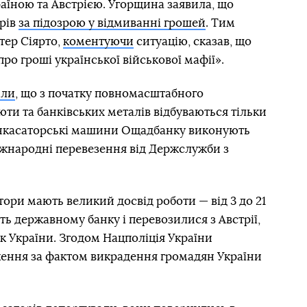
їною та Австрією. Угорщина заявила, що
орів
за підозрою у відмиванні грошей
. Тим
тер Сіярто,
коментуючи
ситуацію, сказав, що
про гроші української військової мафії».
или
, що з початку повномасштабного
юти та банківських металів відбуваються тільки
інкасаторські машини Ощадбанку виконують
іжнародні перевезення від Держслужби з
тори мають великий досвід роботи — від 3 до 21
ать державному банку і перевозилися з Австрії,
 України. Згодом Нацполіція України
ення за фактом викрадення громадян України