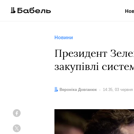
Но
Новини
Президент Зеле
закупівлі систем
Автор:
Вероніка Довганюк
Дата:
14:35, 03 червня
Facebook
Twitter