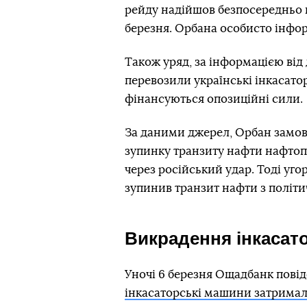
рейду надійшов безпосередньо в
березня. Орбана особисто інфор
Також уряд, за інформацією від 
перевозили українські інкасато
фінансуються опозиційні сили.
За даними джерел, Орбан замови
зупинку транзиту нафти нафто
через російський удар. Тоді уг
зупинив транзит нафти з політи
Викрадення інкасат
Уночі 6 березня Ощадбанк пові
інкасаторські машини затримал