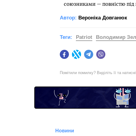
союзниками — повністю під
Автор:
Вероніка Довганюк
Теги:
Patriot
Володимир Зел
Facebook
Twitter
Telegram
Viber
Помітили помилку? Виділіть її та натисн
Новини