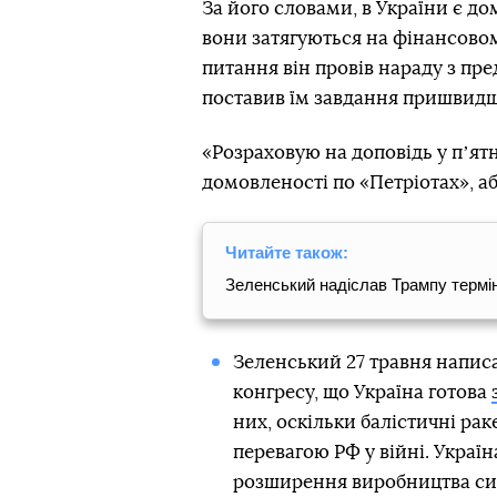
За його словами, в України є до
вони затягуються на фінансовом
питання він провів нараду з п
поставив їм завдання пришвидш
«Розраховую на доповідь у пʼятн
домовленості по «Петріотах», аб
Читайте також:
Зеленський надіслав Трампу термі
Зеленський 27 травня написа
конгресу, що Україна готова
них, оскільки балістичні р
перевагою РФ у війні. Украї
розширення виробництва сис