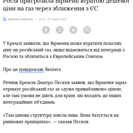
Росія пригрозила Вірменії втратою дешевої
ціни на газ через зближення з ЄС
Автор:
Анастасія Зайкова
Дата:
13:11, 26 травня 2026
Facebook
Twitter
Telegram
Viber
У Кремлі заявили, що Вірменія може втратити пільгову
ціну на російський газ, якщо відмовиться від інтеграції з
Росією та зблизиться з Європейським Союзом.
Про це
повідомляє
Reuters.
Речник Кремля Дмитро Пєсков заявив, що Вірменія зараз
отримує російський газ за «дуже привабливою» ціною,
але такі умови не діють для країн, які входять до інших
інтеграційних об’єднань.
«Там цінова структура зовсім інша. Вона базується на
ринкових принципах», — сказав Пєсков.