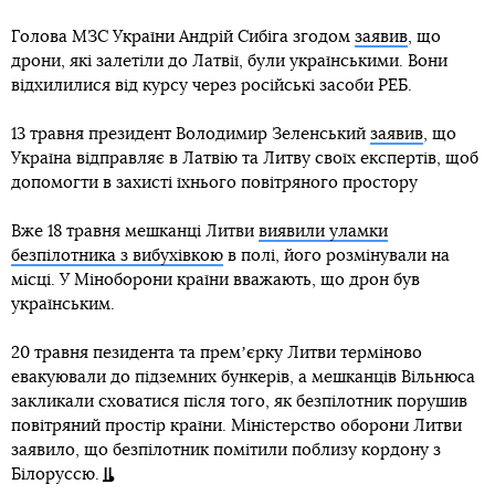
Голова МЗС України Андрій Сибіга згодом
заявив
, що
дрони, які залетіли до Латвії, були українськими. Вони
відхилилися від курсу через російські засоби РЕБ.
13 травня президент Володимир Зеленський
заявив
, що
Україна відправляє в Латвію та Литву своїх експертів, щоб
допомогти в захисті їхнього повітряного простору
Вже 18 травня мешканці Литви
виявили уламки
безпілотника з вибухівкою
в полі, його розмінували на
місці. У Міноборони країни вважають, що дрон був
українським.
20 травня пезидента та премʼєрку Литви терміново
евакуювали до підземних бункерів, а мешканців Вільнюса
закликали сховатися після того, як безпілотник порушив
повітряний простір країни. Міністерство оборони Литви
заявило, що безпілотник помітили поблизу кордону з
Білоруссю.