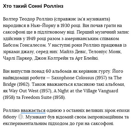
Хто такий Сонні Роллінз
Волтер Теодор Роллінз (справжнє ім’я музиканта)
народився в Нью-Йорку в 1930 році. Він почав грати на
саксофоні ще в підлітковому віці. Перший музичний запис
здійснив у 1949 році разом з американським співаком
Бабсом Гонсалесом. У наступні роки Роллінз працював із
зірками джазу, серед них: Майлз Девіс, Телоніус Монк,
Чарлі Паркер, Джон Колтрейн та Арт Блейкі.
Він випустив понад 60 альбомів як керівник гурту. Його
найвідоміші роботи — Saxophone Colossus (1957) та The
Бібоп
Bridge (1962). Також вважаються класикою такі альбоми,
як Way Out West (1957), A Night at the Village Vanguard
(1958) та Freedom Suite (1958).
Роллінз
вважається
однією з останніх великих зірок епохи
бібопу
. Музикант був відомий своїм імпровізаційним та
Довідка
експериментальним підходом до гри на саксофоні.