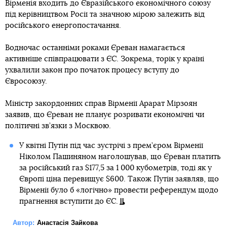
Вірменія входить до Євразійського економічного союзу
під керівництвом Росії та значною мірою залежить від
російського енергопостачання.
Водночас останніми роками Єреван намагається
активніше співпрацювати з ЄС. Зокрема, торік у країні
ухвалили закон про початок процесу вступу до
Євросоюзу.
Міністр закордонних справ Вірменії Арарат Мірзоян
заявив, що Єреван не планує розривати економічні чи
політичні зв’язки з Москвою.
У квітні Путін під час зустрічі з прем’єром Вірменії
Ніколом Пашиняном наголошував, що Єреван платить
за російський газ $177,5 за 1 000 кубометрів, тоді як у
Європі ціна перевищує $600. Також Путін заявляв, що
Вірменії було б «логічно» провести референдум щодо
прагнення вступити до ЄС.
Автор:
Анастасія Зайкова