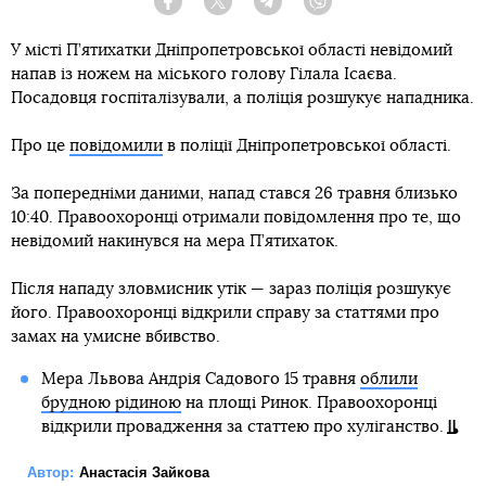
Facebook
Twitter
Telegram
Viber
У місті П’ятихатки Дніпропетровської області невідомий
напав із ножем на міського голову Гілала Ісаєва.
Посадовця госпіталізували, а поліція розшукує нападника.
Про це
повідомили
в поліції Дніпропетровської області.
За попередніми даними, напад стався 26 травня близько
10:40. Правоохоронці отримали повідомлення про те, що
невідомий накинувся на мера П’ятихаток.
Після нападу зловмисник утік — зараз поліція розшукує
його. Правоохоронці відкрили справу за статтями про
замах на умисне вбивство.
Мера Львова Андрія Садового 15 травня
облили
брудною рідиною
на площі Ринок. Правоохоронці
відкрили провадження за статтею про хуліганство.
Автор:
Анастасія Зайкова