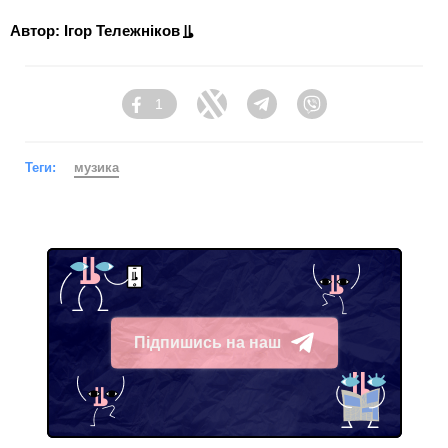
Автор: Ігор Тележніков
1
Facebook
Twitter
Telegram
Viber
Теги:
музика
Підпишись на наш
Telegram