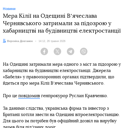
Новини
Мера Кілії на Одещині Вʼячеслава
Чернявського затримали за підозрою у
хабарництві на будівництві електростанції
Автор:
Вероніка Довганюк
Дата:
14:12, 26 травня 2026
Facebook
Twitter
Telegram
Viber
На Одещині затримали мера одного з міст за підозрою у
хабарництві на будівництві електростанції. Джерела
«Бабеля» у правоохоронних органах підтвердили, що
йдеться про мера Кілії Вʼячеслава Чернявського.
Про це
повідомив
генпрокурор Руслан Кравченко.
За даними слідства, українська фірма та інвестор з
Британії хотіли звести на Одещині вітроелектростанцію.
Для цього їм потрібен був офіційний дозвіл на вирубку
дерев біля підʼїзних доріг.