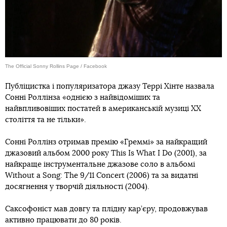
The Official Sonny Rollins Page / Facebook
Публіцистка і популяризатора джазу Террі Хінте назвала
Сонні Роллінза «однією з найвідоміших та
найвпливовіших постатей в американській музиці ХХ
століття та не тільки».
Сонні Роллінз отримав премію «Греммі» за найкращий
джазовий альбом 2000 року This Is What I Do (2001), за
найкраще інструментальне джазове соло в альбомі
Without a Song: The 9/11 Concert (2006) та за видатні
досягнення у творчій діяльності (2004).
Саксофоніст мав довгу та плідну кар’єру, продовжував
активно працювати до 80 років.