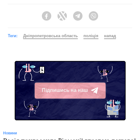
Facebook
Twitter
Telegram
Viber
Теги:
Дніпропетровська область
поліція
напад
Підпишись на наш
Telegram
Новини