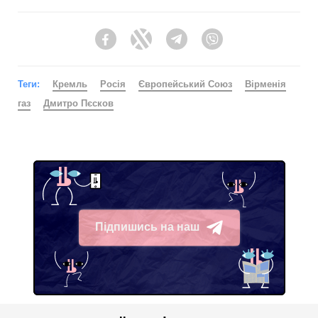
Facebook
Twitter
Telegram
Viber
Теги:
Кремль
Росія
Європейський Союз
Вірменія
газ
Дмитро Пєсков
Підпишись на наш
Telegram