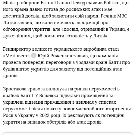
Міністр оборони Естонії Ганно Певкур заявив Politico, що
його країна давно готова до російських атак і має
достатній досвід, щоб захистити свій народ. Речник МЗС
Литви заявив, що вони не мають інформації про
обговорення укриттів, але «досвід, отриманий в Україні, є
дуже цінним, щоб посилити готовність у Литві».
Гендиректор великого українського виробника сталі
«Метінвест»
Юрій Риженков заявив, що компанія
Довідка
провела попередні переговори з урядами країн Балтії про
будівництво укриттів для захисту від потенційних атак
дронів.
Зростаюча тривога вплинула на ринки нерухомості в
країнах Балтії. У Вільнюсі підвальні приміщення та
укріплені підземні приміщення зʼявилися у списках
нерухомості після початку повномасштабного вторгнення
Росії в Україну у 2022 році. Їх рекламують як потенційні
укриття на випадок обстрілів або атак дронів.