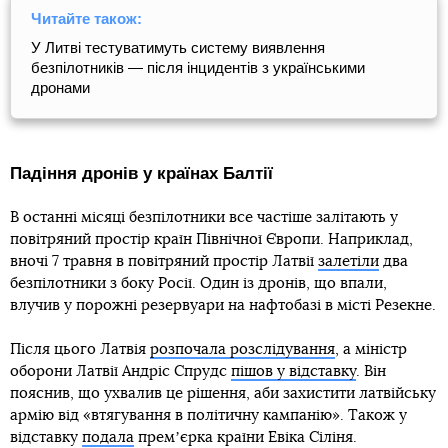
Читайте також:
У Литві тестуватимуть систему виявлення
безпілотників — після інцидентів з українськими
дронами
Падіння дронів у країнах Балтії
В останні місяці безпілотники все частіше залітають у
повітряний простір країн Північної Європи. Наприклад,
вночі 7 травня в повітряний простір Латвії
залетіли
два
безпілотники з боку Росії. Один із дронів, що впали,
влучив у порожні резервуари на нафтобазі в місті Резекне.
Після цього Латвія
розпочала розслідування
, а міністр
оборони Латвії Андріс Спрудс
пішов у відставку
. Він
пояснив, що ухвалив це рішення, аби захистити латвійську
армію від «втягування в політичну кампанію». Також у
відставку
подала
премʼєрка країни Евіка Сіліня.