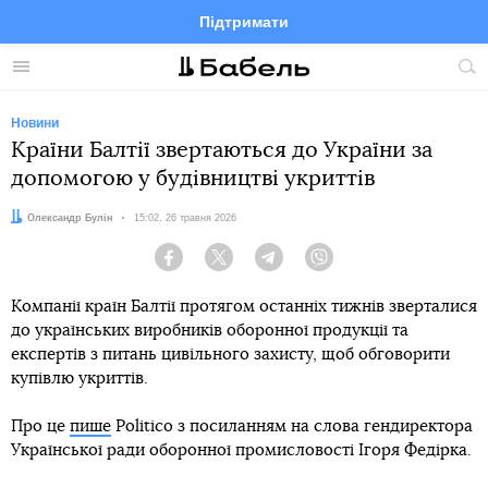
Підтримати
Facebook
Telegram
Twitter
Instagram
Меню
По
по
сай
Новини
Країни Балтії звертаються до України за
допомогою у будівництві укриттів
Автор:
Олександр Булін
Дата:
15:02, 26 травня 2026
Facebook
Twitter
Telegram
Viber
Компанії країн Балтії протягом останніх тижнів зверталися
до українських виробників оборонної продукції та
експертів з питань цивільного захисту, щоб обговорити
купівлю укриттів.
Про це
пише
Politico з посиланням на слова гендиректора
Української ради оборонної промисловості Ігоря Федірка.