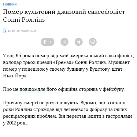
Новини
Помер культовий джазовий саксофоніст
Сонні Роллінз
Дата:
14:19, 26 травня 2026
1
Facebook
Twitter
Telegram
Viber
У віці 95 років помер відомий американський саксофоніст,
володар трьох премій «Греммі» Сонні Роллінз. Музикант
помер у понеділок у своєму будинку у Вудстоку, штат
Нью-Йорк.
Про це
повідомляє
його офіційна сторінка у фейсбуку.
Причину смерті не розголошують. Відомо, що в останні
роки Роллінз страждав від легеневого фіброзу та інших
респіраторних проблем. Він перестав їздити з гастролями
у 2012 році.