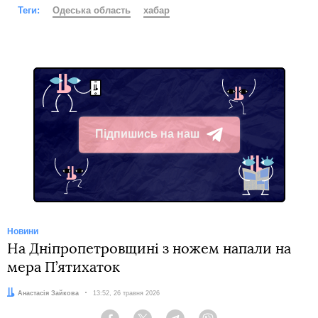
Теги:
Одеська область
хабар
Підпишись на наш
Telegram
Новини
На Дніпропетровщині з ножем напали на
мера П’ятихаток
Автор:
Анастасія Зайкова
Дата:
13:52, 26 травня 2026