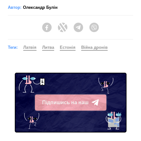
Автор:
Олександр Булін
Facebook
Twitter
Telegram
Viber
Теги:
Латвія
Литва
Естонія
Війна дронів
Підпишись на наш
Telegram