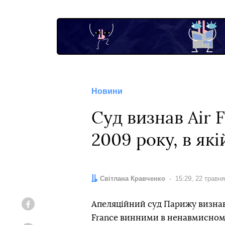
Новини
Суд визнав Air 
2009 року, в як
Автор:
Світлана Кравченко
Дата:
15:29, 22 травн
Апеляційний суд Парижу визнав 
Facebook
France винними в ненавмисному 