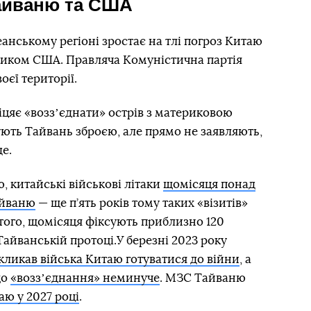
айваню та США
нському регіоні зростає на тлі погроз Китаю
ником США. Правляча Комуністична партія
оєї території.
біцяє «воззʼєднати» острів з материковою
ть Тайвань зброєю, але прямо не заявляють,
е.
 китайські військові літаки
щомісяця понад
айваню
— ще п’ять років тому таких «візитів»
того, щомісяця фіксують приблизно 120
Тайванській протоці.У березні 2023 року
дка
акликав війська Китаю готуватися до війни
, а
що
«воззʼєднання» неминуче
. МЗС Тайваню
ю у 2027 році
.