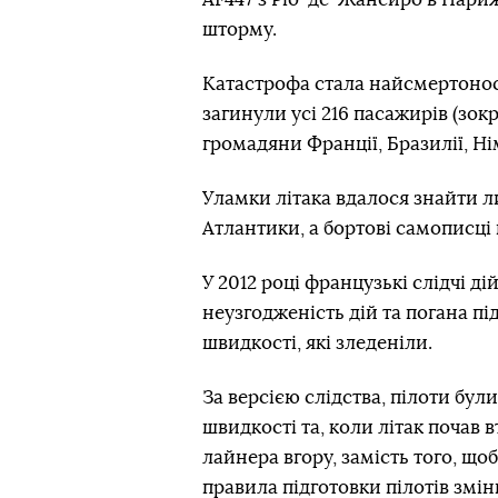
шторму.
Катастрофа стала найсмертоносн
загинули усі 216 пасажирів (зокр
громадяни Франції, Бразилії, Ні
Уламки літака вдалося знайти л
Атлантики, а бортові самописці п
У 2012 році французькі слідчі 
неузгодженість дій та погана пі
швидкості, які зледеніли.
За версією слідства, пілоти бул
швидкості та, коли літак почав
лайнера вгору, замість того, щоб
правила підготовки пілотів змін