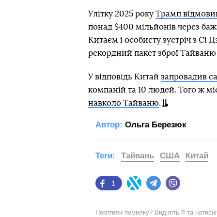
Улітку 2025 року
Трамп відмови
понад $400 мільйонів через баж
Китаєм і особисту зустріч з Сі 
рекордний пакет зброї Тайваню 
У відповідь Китай
запровадив с
компаній та 10 людей. Того ж м
навколо Тайваню
.
Автор:
Ольга Березюк
Теги:
Тайвань
США
Китай
1
Facebook
Twitter
Telegram
Viber
Помітили помилку? Виділіть її та натисн