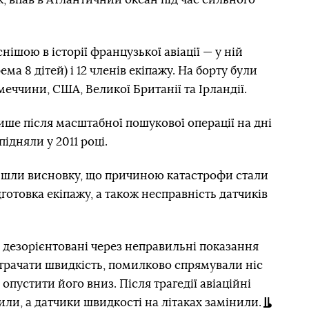
ішою в історії французької авіації — у ній
ема 8 дітей) і 12 членів екіпажу. На борту були
меччини, США, Великої Британії та Ірландії.
ише після масштабної пошукової операції на дні
ідняли у 2011 році.
дійшли висновку, що причиною катастрофи стали
дготовка екіпажу, а також несправність датчиків
и дезорієнтовані через неправильні показання
 втрачати швидкість, помилково спрямували ніс
 опустити його вниз. Після трагедії авіаційні
или, а датчики швидкості на літаках замінили.