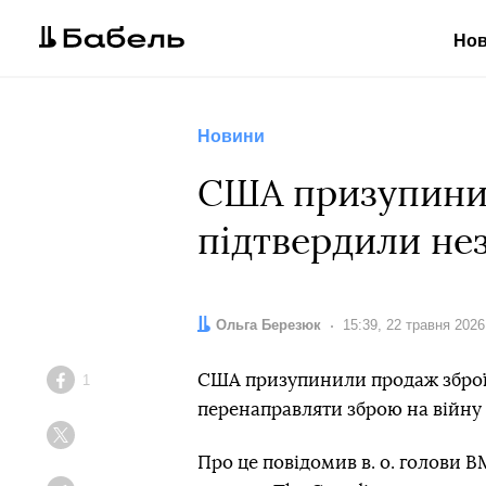
Но
Новини
США призупинил
підтвердили не
Автор:
Ольга Березюк
Дата:
15:39, 22 травня 2026
США призупинили продаж зброї
1
Facebook
перенаправляти зброю на війну 
Twitter
Про це повідомив в. о. голови 