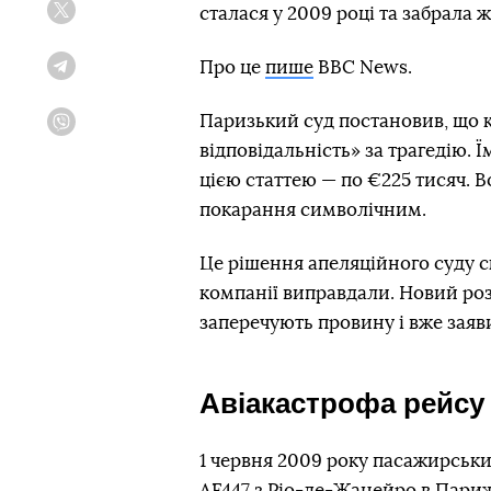
сталася у 2009 році та забрала 
Twitter
Про це
пише
BBC News.
Telegram
Паризький суд постановив, що к
Viber
відповідальність» за трагедію
цією статтею — по €225 тисяч. В
покарання символічним.
Це рішення апеляційного суду с
компанії виправдали. Новий розг
заперечують провину і вже зая
Авіакастрофа рейсу
1 червня 2009 року пасажирськи
AF447 з Ріо-де-Жанейро в Париж