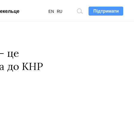
Підтримати
екельце
Пошук
EN
RU
по
сайту
— це
па до КНР