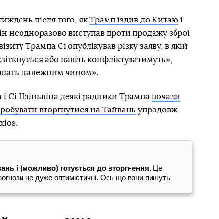
тиждень після того, як
Трамп їздив до Китаю
і
екін неодноразово виступав проти продажу зброї
зиту Трампа Сі опублікував різку заяву, в якій
зіткнуться або навіть конфліктуватимуть»,
ішать належним чином».
а і Сі Цзіньпіна деякі радники Трампа
почали
робувати вторгнутися на Тайвань
упродовж
xios.
ань і (можливо) готується до вторгнення.
Це
прогнози не дуже оптимістичні. Ось що вони пишуть