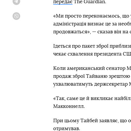
передає
The Guardian.
Telegram
«Ми просто переконаємось, що у 
Viber
адміністрація визнає це за необ
продовжаться», — сказав він на 
Ідеться про пакет зброї приблизн
чекає схвалення президента С
Коли американський сенатор Мі
продаж зброї Тайваню зрештою с
ухвалюватимуть держсекретар Ма
«Так, саме це й викликає найб
Макконнелл.
При цьому Тайбей заявляє, що 
отримував.