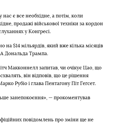
нас є все необхідне, а потім, коли
хідне, продажі військової техніки за кордон
слуханнях у Конгресі.
о на $14 мільярдів, який вже кілька місяців
ША Дональда Трампа.
тч Макконнелл запитав, чи очікує Цао, що
хвалять, він відповів, що це рішення
рко Рубіо і глава Пентагону Піт Гегсет.
ільше занепокоєння», — прокоментував
офіційних повідомлень про зміни ще не