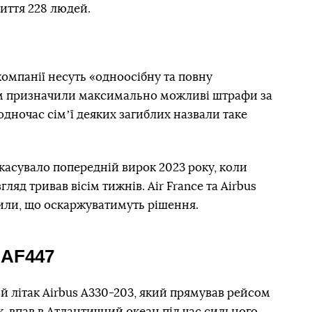
життя 228 людей.
омпанії несуть «одноосібну та повну
. Їм призначили максимально можливі штрафи за
одночас сімʼї деяких загиблих назвали таке
касувало попередній вирок 2023 року, коли
ляд тривав вісім тижнів. Air France та Airbus
вили, що оскаржуватимуть рішення.
 AF447
й літак Airbus A330-203, який прямував рейсом
, впав в Атлантичний океан під час сильного