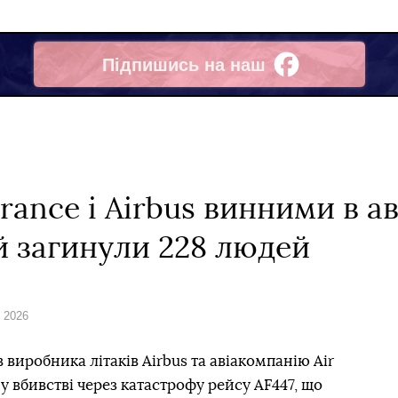
Підпишись на наш
Facebook
France і Airbus винними в а
ій загинули 228 людей
я 2026
виробника літаків Airbus та авіакомпанію Air
вбивстві через катастрофу рейсу AF447, що