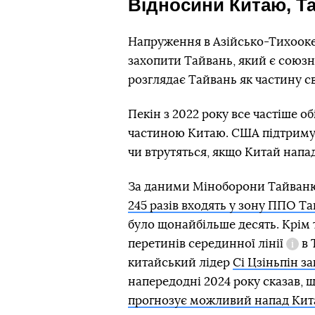
Відносини Китаю, Т
Напруження в Азійсько-Тихоокеа
захопити Тайвань, який є союз
розглядає Тайвань як частину св
Пекін з 2022 року все частіше о
частиною Китаю. США підтримую
чи втрутяться, якщо Китай напад
За даними Міноборони Тайваню,
245 разів входять у зону ППО Т
було щонайбільше десять. Крім 
перетинів
серединної лінії
в 
Дові
китайський лідер
Сі Цзіньпін з
напередодні 2024 року сказав, 
прогнозує можливий напад Кита