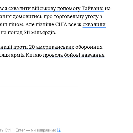
вся схвалити військову допомогу Тайваню
на
ання домовитись про торговельну угоду з
Цзіньпіном. Але пізніше США все ж
схвалили
на понад $11 мільярдів.
анкції проти 20 американських
оборонних
ісяця армія Китаю
провела бойові навчання
іть
Ctrl
+
Enter
— ми виправимо