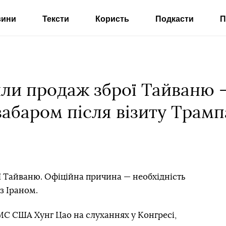
вини
Тексти
Користь
Подкасти
П
и продаж зброї Тайваню 
забаром після візиту Трам
 Тайваню. Офіційна причина — необхідність
з Іраном.
ВМС США Хунг Цао на слуханнях у Конгресі,