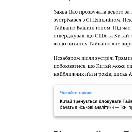
Заява Цао прозвучала всього за 
зустрічався з Сі Цзіньпіном. П
Тайваню Вашингтоном. Під час ві
стверджував, що США та Китай «
якщо питання Тайваню «не вир
Незабаром після зустрічі Трамп
побоюватися, що Китай може сп
найближчих п’яти років, писав A
Читайте також:
Китай тренується блокувати Тайв
бачать військові аналітики — їхні 