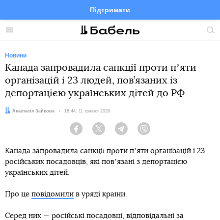
Підтримати
Facebook
Telegram
Twitter
Instagram
Меню
По
по
сай
Новини
Канада запровадила санкції проти пʼяти
організацій і 23 людей, пов’язаних із
депортацією українських дітей до РФ
Автор:
Анастасія Зайкова
Дата:
18:44, 11 травня 2026
Facebook
Twitter
Telegram
Viber
Канада запровадила санкції проти пʼяти організацій і 23
російських посадовців, які повʼязані з депортацією
українських дітей.
Про це
повідомили
в уряді країни.
Серед них — російські посадовці, відповідальні за