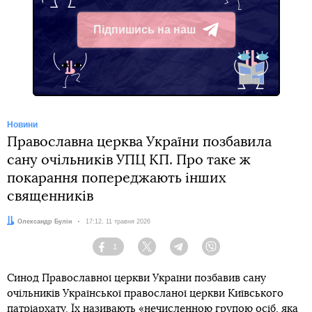
Підпишись на наш
Telegram
Новини
Православна церква України позбавила
сану очільників УПЦ КП. Про таке ж
покарання попереджають інших
священників
Автор:
Олександр Булін
Дата:
17:12, 11 травня 2026
1
Facebook
Twitter
Telegram
Viber
Синод Православної церкви України позбавив сану
очільників Української правосланої церкви Київського
патріархату. Їх називають «нечисленною групою осіб, яка