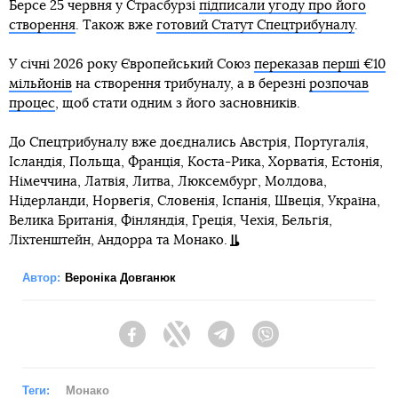
Берсе 25 червня у Страсбурзі
підписали угоду про його
створення
. Також вже
готовий Статут Спецтрибуналу
.
У січні 2026 року Європейський Союз
переказав перші €10
мільйонів
на створення трибуналу, а в березні
розпочав
процес
, щоб стати одним з його засновників.
До Спецтрибуналу вже доєднались Австрія, Португалія,
Ісландія, Польща, Франція, Коста-Рика, Хорватія, Естонія,
Німеччина, Латвія, Литва, Люксембург, Молдова,
Нідерланди, Норвегія, Словенія, Іспанія, Швеція, Україна,
Велика Британія, Фінляндія, Греція, Чехія, Бельгія,
Ліхтенштейн, Андорра та Монако.
Автор:
Вероніка Довганюк
Facebook
Twitter
Telegram
Viber
Теги:
Монако