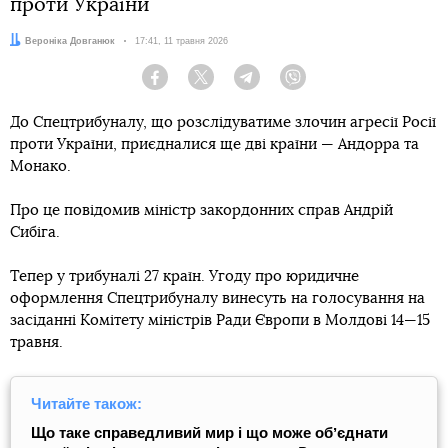
проти України
Автор:
Вероніка Довганюк
Дата:
17:41, 11 травня 2026
Facebook
Twitter
Telegram
Viber
До Спецтрибуналу, що розслідуватиме злочин агресії Росії
проти України, приєдналися ще дві країни — Андорра та
Монако.
Про це повідомив міністр закордонних справ Андрій
Сибіга.
Тепер у трибуналі 27 країн. Угоду про юридичне
оформлення Спецтрибуналу винесуть на голосування на
засіданні Комітету міністрів Ради Європи в Молдові 14—15
травня.
Читайте також:
Що таке справедливий мир і що може обʼєднати