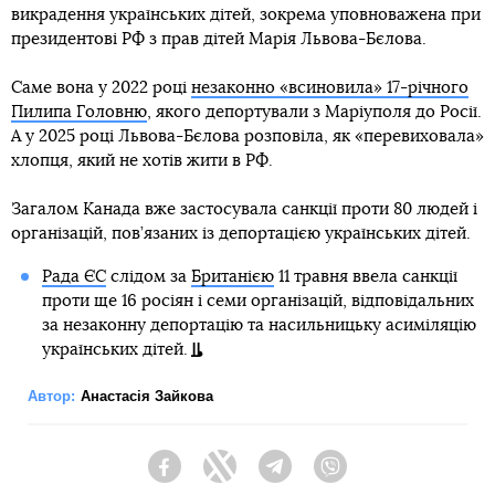
викрадення українських дітей, зокрема уповноважена при
президентові РФ з прав дітей Марія Львова-Бєлова.
Саме вона у 2022 році
незаконно «всиновила» 17-річного
Пилипа Головню
, якого депортували з Маріуполя до Росії.
А у 2025 році Львова-Бєлова розповіла, як «перевиховала»
хлопця, який не хотів жити в РФ.
Загалом Канада вже застосувала санкції проти 80 людей і
організацій, пов’язаних із депортацією українських дітей.
Рада ЄС
слідом за
Британією
11 травня ввела санкції
проти ще 16 росіян і семи організацій, відповідальних
за незаконну депортацію та насильницьку асиміляцію
українських дітей.
Автор:
Анастасія Зайкова
Facebook
Twitter
Telegram
Viber