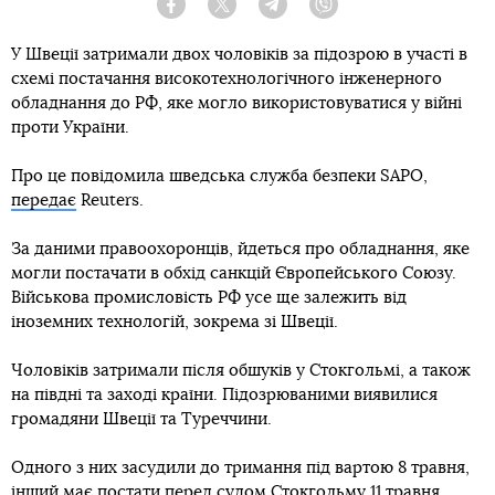
Facebook
Twitter
Telegram
Viber
У Швеції затримали двох чоловіків за підозрою в участі в
схемі постачання високотехнологічного інженерного
обладнання до РФ, яке могло використовуватися у війні
проти України.
Про це повідомила шведська служба безпеки SAPO,
передає
Reuters.
За даними правоохоронців, йдеться про обладнання, яке
могли постачати в обхід санкцій Європейського Союзу.
Військова промисловість РФ усе ще залежить від
іноземних технологій, зокрема зі Швеції.
Чоловіків затримали після обшуків у Стокгольмі, а також
на півдні та заході країни. Підозрюваними виявилися
громадяни Швеції та Туреччини.
Одного з них засудили до тримання під вартою 8 травня,
інший має постати перед судом Стокгольму 11 травня.