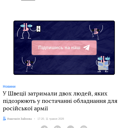
Підпишись на наш
Telegram
Новини
У Швеції затримали двох людей, яких
підозрюють у постачанні обладнання для
російської армії
Автор:
Анастасія Зайкова
Дата:
17:20, 11 травня 2026