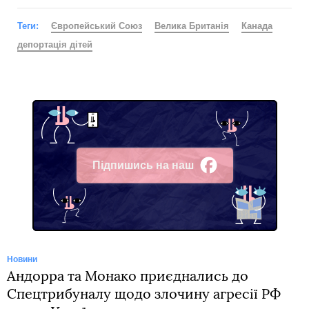
Теги:
Європейський Союз
Велика Британія
Канада
депортація дітей
Підпишись на наш
Facebook
Новини
Андорра та Монако приєднались до
Спецтрибуналу щодо злочину агресії РФ