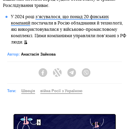
Розслідування триває.
У 2024 році
зʼясувалося, що понад 20 фінських
компаній
постачали в Росію обладнання й технології,
які використовувалися у військово-промисловому
комплексі. Цими компаніями управляли повʼязані з РФ
люди.
Автор:
Анастасія Зайкова
Facebook
Twitter
Telegram
Viber
Теги:
Швеція
війна Росії з Україною