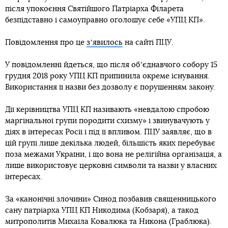
після упокоєння Святійшого Патріарха Філарета
безпідставно і самоуправно оголошує себе «УПЦ КП».
Повідомлення про це
зʼявилось
на сайті ПЦУ.
У повідомленні йдеться, що після обʼєднавчого собору 15
грудня 2018 року УПЦ КП припинила окреме існування.
Використання її назви без дозволу є порушенням закону.
Дії керівництва УПЦ КП називають «невдалою спробою
маргінальної групи породити схизму» і звинувачують у
діях в інтересах Росії і під її впливом. ПЦУ заявляє, що в
цій групі лише декілька людей, більшість яких перебуває
поза межами України, і що вона не релігійна організація, а
лише використовує церковні символи та назви у власних
інтересах.
За «канонічні злочини» Синод позбавив священницького
сану патріарха УПЦ КП Никодима (Кобзаря), а такод
митрополитів Михаїла Ковалюка та Никона (Граблюка).