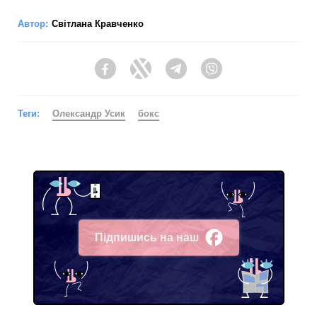
Автор:
Світлана Кравченко
Facebook
Twitter
Telegram
Viber
Теги:
Олександр Усик
бокс
Підпишись на наш
Facebook