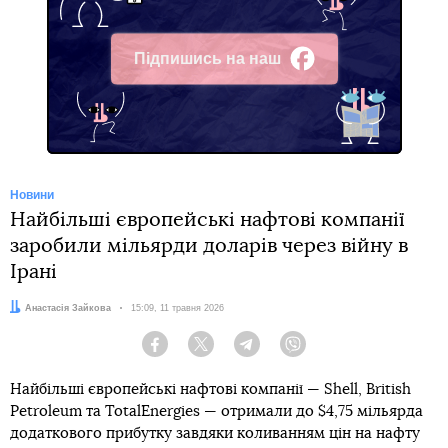
Підпишись на наш
Facebook
Новини
Найбільші європейські нафтові компанії
заробили мільярди доларів через війну в
Ірані
Автор:
Анастасія Зайкова
Дата:
15:09, 11 травня 2026
Facebook
Twitter
Telegram
Viber
Найбільші європейські нафтові компанії — Shell, British
Petroleum та TotalEnergies — отримали до $4,75 мільярда
додаткового прибутку завдяки коливанням цін на нафту