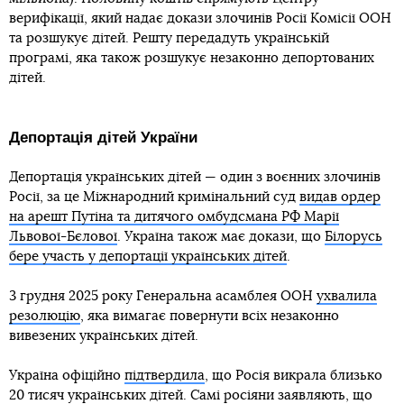
верифікації, який надає докази злочинів Росії Комісії ООН
та розшукує дітей. Решту передадуть українській
програмі, яка також розшукує незаконно депортованих
дітей.
Депортація дітей України
Депортація українських дітей — один з воєнних злочинів
Росії, за це Міжнародний кримінальний суд
видав ордер
на арешт Путіна та дитячого омбудсмана РФ Марії
Львової-Бєлової
. Україна також має докази, що
Білорусь
бере участь у депортації українських дітей
.
3 грудня 2025 року Генеральна асамблея ООН
ухвалила
резолюцію
, яка вимагає повернути всіх незаконно
вивезених українських дітей.
Україна офіційно
підтвердила
, що Росія викрала близько
20 тисяч українських дітей. Самі росіяни заявляють, що