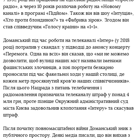
радіо», а через 10 років розпочав роботу на «Новому
каналі» в програмі «Підйом». Також він вів шоу «Інтуїція»,
«Хто проти блондинок?» та «Фабрика зірок». Згодом він
став співведучим «Голосу країни» на «1+1».
Доманський під час роботи на телеканалі «Інтер» (у 2018
році) потрапив у скандал: у підводці до анонсу концерту
«Перемога. Одна на всіх» він сказав, що «ми не можемо
дозволити, щоб вулиці наших міст називали іменами
фашистських злочинців, а їхні портрети безкарно
проносили під час факельної ходи у нашій столиці, де
кожен метр просякнутий кровʼю наших співвітчизників».
Після цього Нацрада з питань телебачення і
радіомовлення призначила телеканалу штраф у понад 4
млн грн, проте пізніше Окружний адміністративний суд
міста Києва задовольнив клопотання «Інтеру» та скасував
штраф.
Після початку повномасштабної війни Доманський зник з
публічного простору. Деякі медіа писали, що він виїхав з