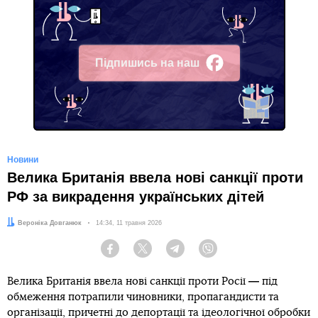
Підпишись на наш
Facebook
Новини
Велика Британія ввела нові санкції проти
РФ за викрадення українських дітей
Автор:
Вероніка Довганюк
Дата:
14:34, 11 травня 2026
Facebook
Twitter
Telegram
Viber
—
Велика Британія ввела нові санкції проти Росії
під
обмеження потрапили чиновники, пропагандисти та
організації, причетні до депортації та ідеологічної обробки