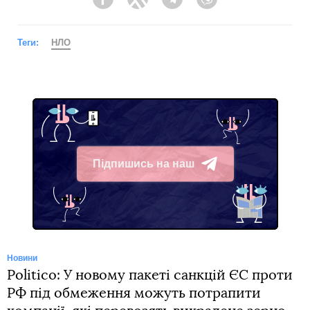
Facebook
Twitter
Telegram
Viber
Теги:
НЛО
Підпишись на наш
Telegram
Новини
Politico: У новому пакеті санкцій ЄС проти
РФ під обмеження можуть потрапити