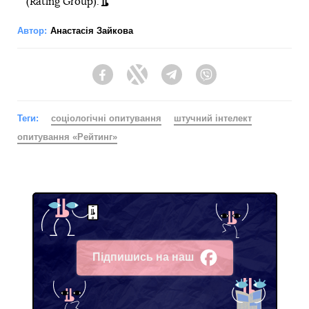
(Rating Group).
Автор:
Анастасія Зайкова
Facebook
Twitter
Telegram
Viber
Теги:
соціологічні опитування
штучний інтелект
опитування «Рейтинг»
Підпишись на наш
Facebook