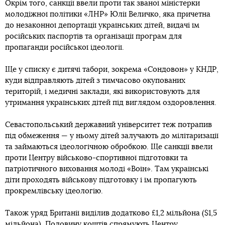
Окрім того, санкції ввели проти так званої міністерки
молодіжної політики «ЛНР» Юлії Величко, яка причетна
до незаконної депортації українських дітей, видачі їм
російських паспортів та організації програм для
пропаганди російської ідеології.
Ще у списку є дитячі табори, зокрема «Сондовон» у КНДР,
куди відправляють дітей з тимчасово окупованих
територій, і медичні заклади, які використовують для
утримання українських дітей під виглядом оздоровлення.
Севастопольський державний університет теж потрапив
під обмеження — у ньому дітей залучають до мілітаризації
та займаються ідеологічною обробкою. Ще санкції ввели
проти Центру військово-спортивної підготовки та
патріотичного виховання молоді «Воїн». Там українські
діти проходять військову підготовку і їм пропагують
прокремлівську ідеологію.
Також уряд Британії виділив додатково £1,2 мільйона ($1,5
мільйона). Половину коштів спрямують Центру