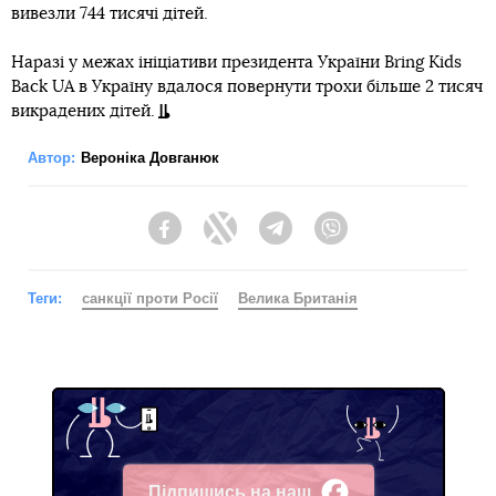
вивезли 744 тисячі дітей.
Наразі у межах ініціативи президента України Bring Kids
Back UA в Україну вдалося повернути трохи більше 2 тисяч
викрадених дітей.
Автор:
Вероніка Довганюк
Facebook
Twitter
Telegram
Viber
Теги:
санкції проти Росії
Велика Британія
Підпишись на наш