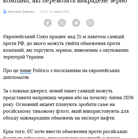
компанії, які перевозять викрадене зерно
Автор:
Анастасія Зайкова
Дата:
13:47, 11 травня 2026
Facebook
Twitter
Telegram
Viber
Європейський Союз працює над 21-м пакетом санкцій
проти РФ, до якого можуть увійти обмеження проти
компаній, які торгують зерном, вивезеним з окупованих
територій України.
Про це
пише
Politico з посиланням на європейських
дипломатів.
За словами джерел, новий пакет санкцій можуть
представити наприкінці червня або на початку липня 2026
року. Основний акцент планують зробити саме на
російському тіньовому флоті, який використовують для
обходу міжнародних обмежень на експорт нафти.
Крім того, ЄС хоче ввести обмеження проти російських