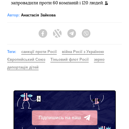
запровадили проти 60 компаній і 120 людей.
Автор:
Анастасія Зайкова
Facebook
Twitter
Telegram
Viber
Теги:
санкції проти Росії
війна Росії з Україною
Європейський Союз
Тіньовий флот Росії
зерно
депортація дітей
Підпишись на наш
Telegram