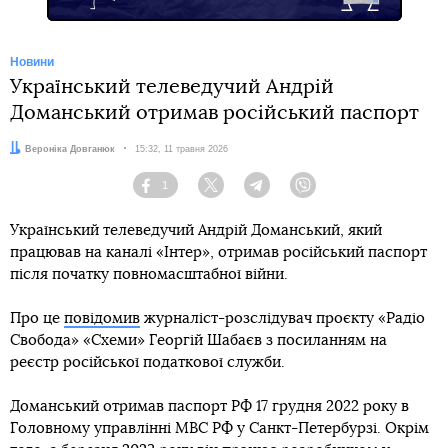
Новини
Український телеведучий Андрій
Доманський отримав російський паспорт
Автор:
Вероніка Довганюк
Дата:
15:32, 11 травня 2026
1
Facebook
Twitter
Telegram
Viber
Український телеведучий Андрій Доманський, який
працював на каналі «Інтер», отримав російський паспорт
після початку повномасштабної війни.
Про це
повідомив
журналіст-розслідувач проєкту «Радіо
Свобода» «Схеми» Георгій Шабаєв з посиланням на
реєстр російської податкової служби.
Доманський отримав паспорт РФ 17 грудня 2022 року в
Головному управлінні МВС РФ у Санкт-Петербурзі. Окрім