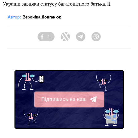
України завдяки статусу багатодітного батька.
Автор:
Вероніка Довганюк
1
Facebook
Twitter
Telegram
Viber
Підпишись на наш
Telegram