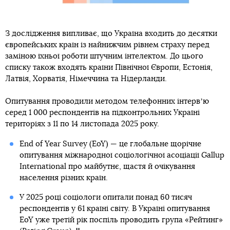
З дослідження випливає, що Україна входить до десятки
європейських країн із найнижчим рівнем страху перед
заміною їхньої роботи штучним інтелектом. До цього
списку також входять країни Північної Європи, Естонія,
Латвія, Хорватія, Німеччина та Нідерланди.
Опитування проводили методом телефонних інтервʼю
серед 1 000 респондентів на підконтрольних Україні
територіях з 11 по 14 листопада 2025 року.
End of Year Survey (EoY) — це глобальне щорічне
опитування міжнародної соціологічної асоціації Gallup
International про майбутнє, щастя й очікування
населення різних країн.
У 2025 році соціологи опитали понад 60 тисяч
респондентів у 61 країні світу. В Україні опитування
EoY уже третій рік поспіль проводить група «Рейтинг»