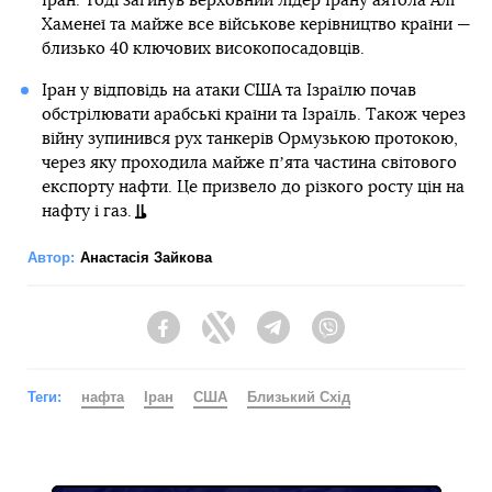
Іран. Тоді загинув верховний лідер Ірану аятола Алі
Хаменеї та майже все військове керівництво країни —
близько 40 ключових високопосадовців.
Іран у відповідь на атаки США та Ізраїлю почав
обстрілювати арабські країни та Ізраїль. Також через
війну зупинився рух танкерів Ормузькою протокою,
через яку проходила майже пʼята частина світового
експорту нафти. Це призвело до різкого росту цін на
нафту і газ.
Автор:
Анастасія Зайкова
Facebook
Twitter
Telegram
Viber
Теги:
нафта
Іран
США
Близький Схід