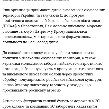
Інші організації приймають дітей, вивезених з окупованих
територій України, та залучають їх до програм
політичного виховання й базової військової підготовки.
ДТСААФ у Севастополі, Нахімовське військово-морське
училище та клуб «Патріот» у Криму займаються
перевихованням, мілітаризацією та формуванням
лояльності до Росії серед дітей.
До санкційного списку також увійшли чиновники та
політики з незаконно окупованих територій, а також
керівники молодіжних таборів і військово-патріотичних
організацій. Їх звинувачують у просуванні патріотичного
та військового виховання молоді через ідеологічну
обробку, популяризацію російської військової культури,
напіввійськову підготовку та участь у заходах, що
прославляють російську агресію.
Активи всіх фігурантів санкцій будуть заморожені в ЄС.
Громадянам та компаніям ЄС заборонять надавати їм