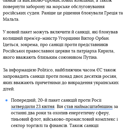
банків та військово-промислових компаній, а також
повернути заборону на морське обслуговування
російських суден. Раніше це рішення блокували Греція та
Мальта.
У новий пакет можуть включити й санкції, які блокував
колишній прем’єр-міністр Угорщини Віктор Орбан.
Ідеться, зокрема, про санкції проти представників
Російської православної церкви та патріарха Кирила,
якого вважають близьким союзником Путіна.
За інформацією Politico, найближчим часом ЄС також
запровадить санкції проти понад двох десятків росіян,
яких вважають причетними до викрадення українських
дітей.
Попередній, 20-й пакет санкцій проти Росії
затвердили 23 квітня
. Він
став наймасштабнішим
за
останні два роки та охопив енергетичну сферу,
тіньовий флот, військово-промисловий комплекс і
сектор торгівлі та фінансів. Також санкції