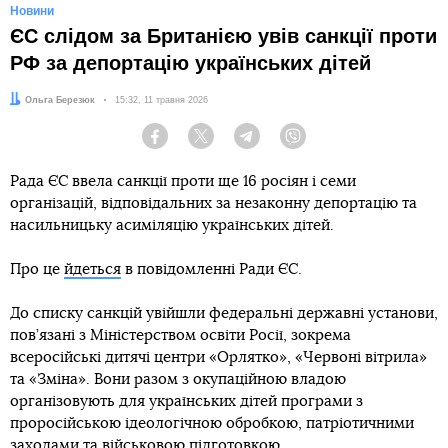
Новини
ЄС слідом за Британією увів санкції проти
РФ за депортацію українських дітей
Автор:
Ольга Березюк
Дата:
15:32, 11 травня 2026
Facebook
Twitter
Telegram
Viber
Рада ЄС ввела санкції проти ще 16 росіян і семи
організацій, відповідальних за незаконну депортацію та
насильницьку асиміляцію українських дітей.
Про це
йдеться
в повідомленні Ради ЄС.
До списку санкцій увійшли федеральні державні установи,
пов’язані з Міністерством освіти Росії, зокрема
всеросійські дитячі центри «Орлятко», «Червоні вітрила»
та «Зміна». Вони разом з окупаційною владою
організовують для українських дітей програми з
проросійською ідеологічною обробкою, патріотичними
заходами та військовою підготовкою.