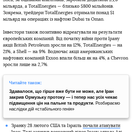
мільярда, а TotalEnergies — близько $800 мільйонів.
Зокрема, трейдери TotalEnergies отримали понад $1
мільярд на операціях із нафтою Dubai та Oman.
Інвестори також позитивно відреагували на результати
європейських компаній. Від початку війни проти Ірану
акції British Petroleum зросли на 12%, TotalEnergies — на
21%, а Shell — на 9%. Водночас акції американських
нафтових компаній Exxon впали більш як на 4%, а Chevron
зросли лише на 2,7%.
Читайте також:
Здавалося, що гірше вже бути не може, але Іран
закрив Ормузьку протоку — і тепер нас усіх чекає
підвищення цін на пальне та продукти
. Розбираємо
наслідки дій «стабільного генія»
Зранку 28 лютого США та Ізраїль
почали атакувати