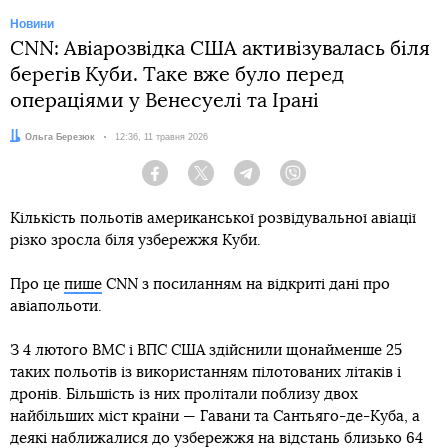
Новини
CNN: Авіарозвідка США активізувалась біля
берегів Куби. Таке вже було перед
операціями у Венесуелі та Ірані
Автор:
Ольга Березюк
Дата:
12:36, 11 травня 2026
Facebook
Twitter
Telegram
Viber
Кількість польотів американської розвідувальної авіації
різко зросла біля узбережжя Куби.
Про це
пише
СNN з посиланням на відкриті дані про
авіапольоти.
З 4 лютого ВМС і ВПС США здійснили щонайменше 25
таких польотів із використанням пілотованих літаків і
дронів. Більшість із них пролітали поблизу двох
найбільших міст країни — Гавани та Сантьяго-де-Куба, а
деякі наближалися до узбережжя на відстань близько 64