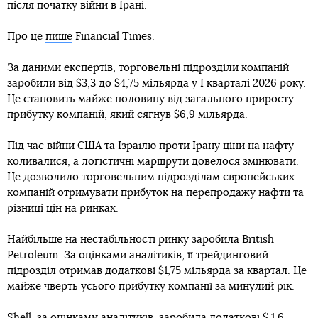
після початку війни в Ірані.
Про це
пише
Financial Times.
За даними експертів, торговельні підрозділи компаній
заробили від $3,3 до $4,75 мільярда у І кварталі 2026 року.
Це становить майже половину від загального приросту
прибутку компаній, який сягнув $6,9 мільярда.
Під час війни США та Ізраїлю проти Ірану ціни на нафту
коливалися, а логістичні маршрути довелося змінювати.
Це дозволило торговельним підрозділам європейських
компаній отримувати прибуток на перепродажу нафти та
різниці цін на ринках.
Найбільше на нестабільності ринку заробила British
Petroleum. За оцінками аналітиків, її трейдинговий
підрозділ отримав додаткові $1,75 мільярда за квартал. Це
майже чверть усього прибутку компанії за минулий рік.
Shell, за оцінками аналітиків, заробила додаткові $,1,6