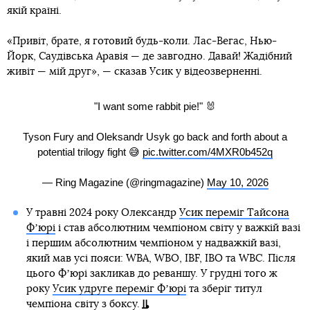
якій країні.
«Привіт, брате, я готовий будь-коли. Лас-Вегас, Нью-
Йорк, Саудівська Аравія — де завгодно. Давай! Жадібний
живіт — мій друг», — сказав Усик у відеозверненні.
"I want some rabbit pie!" 🐰
Tyson Fury and Oleksandr Usyk go back and forth about a
potential trilogy fight 😅
pic.twitter.com/4MXR0b452q
— Ring Magazine (@ringmagazine)
May 10, 2026
У травні 2024 року Олександр
Усик переміг Тайсона
Фʼюрі
і став абсолютним чемпіоном світу у важкій вазі
і першим абсолютним чемпіоном у надважкій вазі,
який мав усі пояси: WBA, WBO, IBF, IBO та WBC. Після
цього Фʼюрі закликав до реваншу. У грудні того ж
року
Усик удруге переміг Фʼюрі
та зберіг титул
чемпіона світу з боксу.