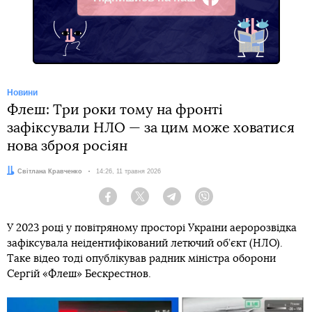
Facebook
Новини
Флеш: Три роки тому на фронті
зафіксували НЛО — за цим може ховатися
нова зброя росіян
Автор:
Світлана Кравченко
Дата:
14:26, 11 травня 2026
Facebook
Twitter
Telegram
Viber
У 2023 році у повітряному просторі України аеророзвідка
зафіксувала неідентифікований летючий об’єкт (НЛО).
Таке відео тоді опублікував радник міністра оборони
Сергій «Флеш» Бескрестнов.