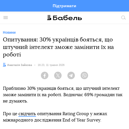
Підтримати
Facebook
Telegram
Twitter
Instagram
Меню
По
по
сай
Новини
Опитування: 30% українців бояться, що
штучний інтелект зможе замінити їх на
роботі
Автор:
Анастасія Зайкова
Дата:
16:23, 11 травня 2026
Facebook
Twitter
Telegram
Viber
Приблизно 30% українців бояться, що штучний інтелект
зможе замінити їх на роботі. Водночас 69% громадян так
не думають.
Про це
свідчить
опитування Rating Group у межах
міжнародного дослідження End of Year Survey.