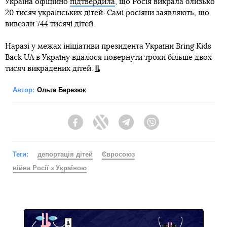
Україна офіційно
підтвердила
, що Росія викрала близько
20 тисяч українських дітей. Самі росіяни заявляють, що
вивезли 744 тисячі дітей.
Наразі у межах ініціативи президента України Bring Kids
Back UA в Україну вдалося повернути трохи більше двох
тисяч викрадених дітей.
Автор:
Ольга Березюк
Facebook
Twitter
Telegram
Viber
Теги:
депортація дітей
Євросоюз
війна Росії з Україною