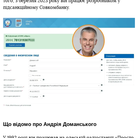
того, з березня 2023 року він працює розробником у
підсанкційному Совкомбанку.
Що відомо про Андрія Доманського
У 1992 році він працював на одеській радіостанції «Просто