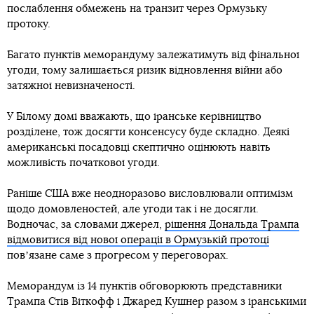
послаблення обмежень на транзит через Ормузьку
протоку.
Багато пунктів меморандуму залежатимуть від фінальної
угоди, тому залишається ризик відновлення війни або
затяжної невизначеності.
У Білому домі вважають, що іранське керівництво
розділене, тож досягти консенсусу буде складно. Деякі
американські посадовці скептично оцінюють навіть
можливість початкової угоди.
Раніше США вже неодноразово висловлювали оптимізм
щодо домовленостей, але угоди так і не досягли.
Водночас, за словами джерел,
рішення Дональда Трампа
відмовитися від нової операції в Ормузькій протоці
повʼязане саме з прогресом у переговорах.
Меморандум із 14 пунктів обговорюють представники
Трампа Стів Віткофф і Джаред Кушнер разом з іранськими