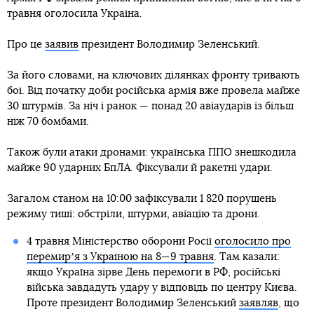
травня оголосила Україна.
Про це
заявив
президент Володимир Зеленський.
За його словами, на ключових ділянках фронту тривають
бої. Від початку доби російська армія вже провела майже
30 штурмів. За ніч і ранок — понад 20 авіаударів із більш
ніж 70 бомбами.
Також були атаки дронами: українська ППО знешкодила
майже 90 ударних БпЛА. Фіксували й ракетні удари.
Загалом станом на 10:00 зафіксували 1 820 порушень
режиму тиші: обстріли, штурми, авіацію та дрони.
4 травня Міністерство оборони Росії
оголосило про
перемирʼя з Україною на 8—9 травня
. Там казали:
якщо Україна зірве День перемоги в РФ, російські
війська завдадуть удару у відповідь по центру Києва.
Проте президент Володимир Зеленський
заявляв
, що