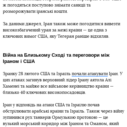
ж погодяться поступово знімати санкції та
розморожувати іранські кошти.
За даними джерел, Іран також може погодитися вивезти
високозбагачений уран за межі країни — це одна з
ключових вимог США, яку Тегеран раніше відхиляв.
Війна на Близькому Сході та переговори між
Іраном і США
Зранку 28 лютого США та Ізраїль
почали атакувати
Іран. У
цих атаках загинув верховний лідер Ірану аятола Алі
Хаменеї та майже все військове керівництво країни —
близько 40 ключових високопосадовців.
Іран у відповідь на атаки США та Ізраїлю почав
обстрілювати арабські країни та Ізраїль. Також через війну
зупинився рух танкерів Ормузькою протокою — це
вузький морський коридор між Іраном та Оманом, який