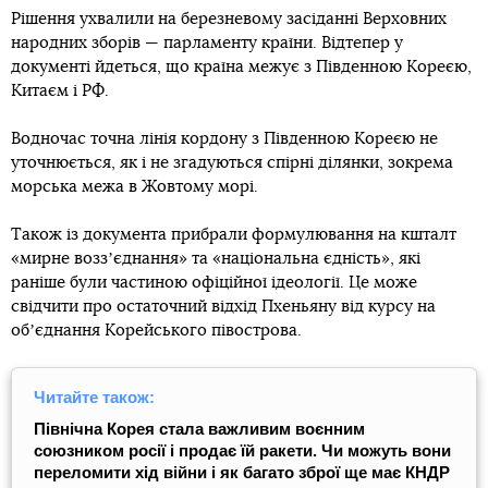
Рішення ухвалили на березневому засіданні Верховних
народних зборів — парламенту країни. Відтепер у
документі йдеться, що країна межує з Південною Кореєю,
Китаєм і РФ.
Водночас точна лінія кордону з Південною Кореєю не
уточнюється, як і не згадуються спірні ділянки, зокрема
морська межа в Жовтому морі.
Також із документа прибрали формулювання на кшталт
«мирне воззʼєднання» та «національна єдність», які
раніше були частиною офіційної ідеології. Це може
свідчити про остаточний відхід Пхеньяну від курсу на
обʼєднання Корейського півострова.
Читайте також:
Північна Корея стала важливим воєнним
союзником росії і продає їй ракети. Чи можуть вони
переломити хід війни і як багато зброї ще має КНДР