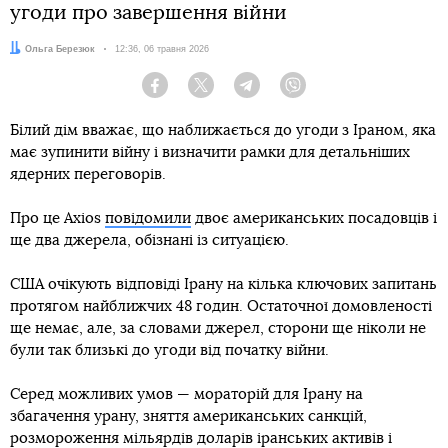
угоди про завершення війни
Автор:
Ольга Березюк
Дата:
12:36, 06 травня 2026
Facebook
Twitter
Telegram
Viber
Білий дім вважає, що наближається до угоди з Іраном, яка
має зупинити війну і визначити рамки для детальніших
ядерних переговорів.
Про це Axios
повідомили
двоє американських посадовців і
ще два джерела, обізнані із ситуацією.
США очікують відповіді Ірану на кілька ключових запитань
протягом найближчих 48 годин. Остаточної домовленості
ще немає, але, за словами джерел, сторони ще ніколи не
були так близькі до угоди від початку війни.
Серед можливих умов — мораторій для Ірану на
збагачення урану, зняття американських санкцій,
розмороження мільярдів доларів іранських активів і