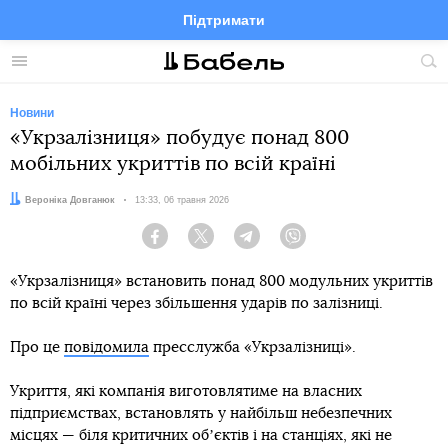
Підтримати
Facebook
Telegram
Twitter
Instagram
Меню
По
по
сай
Новини
«Укрзалізниця» побудує понад 800
мобільних укриттів по всій країні
Автор:
Вероніка Довганюк
Дата:
13:33, 06 травня 2026
Facebook
Twitter
Telegram
Viber
«Укрзалізниця» встановить понад 800 модульних укриттів
по всій країні через збільшення ударів по залізниці.
Про це
повідомила
пресслужба «Укрзалізниці».
Укриття, які компанія виготовлятиме на власних
підприємствах, встановлять у найбільш небезпечних
місцях — біля критичних обʼєктів і на станціях, які не