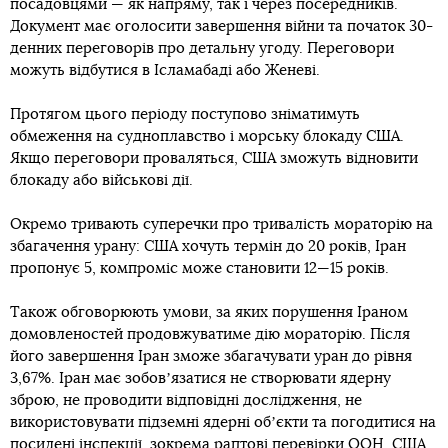
посадовцями — як напряму, так і через посередників.
Документ має оголосити завершення війни та початок 30-
денних переговорів про детальну угоду. Переговори
можуть відбутися в Ісламабаді або Женеві.
Протягом цього періоду поступово зніматимуть
обмеження на судноплавство і морську блокаду США.
Якщо переговори проваляться, США зможуть відновити
блокаду або військові дії.
Окремо тривають суперечки про тривалість мораторію на
збагачення урану: США хочуть термін до 20 років, Іран
пропонує 5, компроміс може становити 12—15 років.
Також обговорюють умови, за яких порушення Іраном
домовленостей продовжуватиме дію мораторію. Після
його завершення Іран зможе збагачувати уран до рівня
3,67%. Іран має зобовʼязатися не створювати ядерну
зброю, не проводити відповідні дослідження, не
використовувати підземні ядерні обʼєкти та погодитися на
посилені інспекції, зокрема раптові перевірки ООН. США