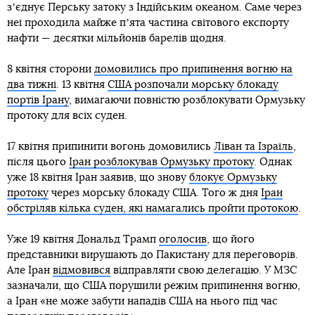
зʼєднує Перську затоку з Індійським океаном. Саме через
неї проходила майже пʼята частина світового експорту
нафти — десятки мільйонів барелів щодня.
8 квітня сторони
домовились про припинення вогню на
два тижні
. 13 квітня
США розпочали морську блокаду
портів Ірану
, вимагаючи повністю розблокувати Ормузьку
протоку для всіх суден.
17 квітня припинити вогонь домовились
Ліван та Ізраїль
,
після цього
Іран розблокував Ормузьку протоку
. Однак
уже 18 квітня Іран заявив, що знову
блокує Ормузьку
протоку
через морську блокаду США. Того ж дня
Іран
обстріляв кілька суден, які намагались пройти протокою
.
Уже 19 квітня Дональд Трамп
оголосив
, що його
представники вирушають до Пакистану для переговорів.
Але Іран
відмовився
відправляти свою делегацію. У МЗС
зазначали, що США порушили режим припинення вогню,
а Іран «не може забути нападів США на нього під час