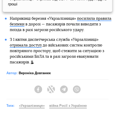
гроші
Наприкінці березня «Укрзалізниця»
посилила правила
безпеки
в дорозі — пасажирів почали виводити з
поїзда в разі загрози російського удару.
З 1 квітня диспетчерська служба «Укрзалiзниці»
отримала доступ
до військових систем контролю
повітряного простору, щоб стежити за ситуацією з
російськими БпЛА та в разі загрози евакуювати
пасажирів.
Автор:
Вероніка Довганюк
Facebook
Twitter
Telegram
Viber
Теги:
«Укрзалізниця»
війна Росії з Україною