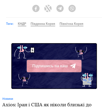
Facebook
Twitter
Telegram
Viber
Теги:
КНДР
Південна Корея
Північна Корея
Підпишись на наш
Telegram
Новини
Axios: Іран і США як ніколи близькі до