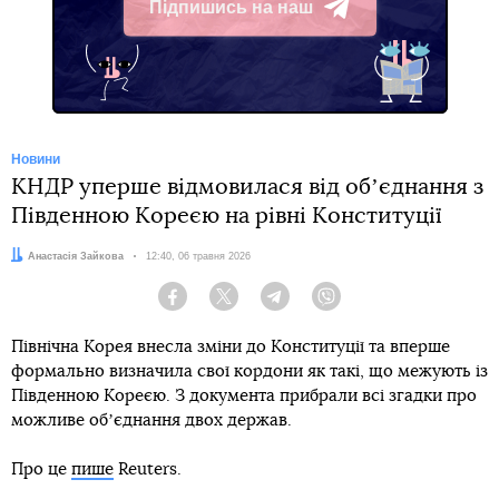
Підпишись на наш
Telegram
Новини
КНДР уперше відмовилася від обʼєднання з
Південною Кореєю на рівні Конституції
Автор:
Анастасія Зайкова
Дата:
12:40, 06 травня 2026
Facebook
Twitter
Telegram
Viber
Північна Корея внесла зміни до Конституції та вперше
формально визначила свої кордони як такі, що межують із
Південною Кореєю. З документа прибрали всі згадки про
можливе обʼєднання двох держав.
Про це
пише
Reuters.