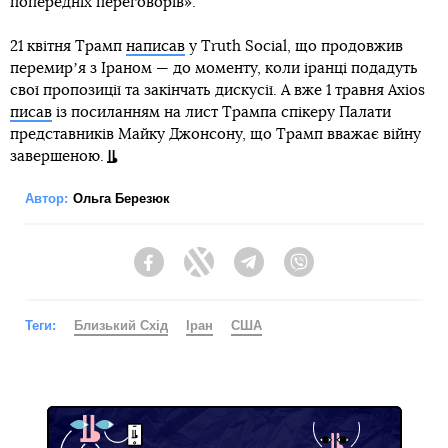
попередніх переговорів».
21 квітня Трамп
написав
у Truth Social, що продовжив
перемирʼя з Іраном — до моменту, коли іранці подадуть
свої пропозиції та закінчать дискусії. А вже 1 травня Axios
писав
із посиланням на лист Трампа спікеру Палати
представників Майку Джонсону, що Трамп вважає війну
завершеною.
Автор:
Ольга Березюк
Facebook
Twitter
Telegram
Viber
Теги:
Близький Схід
Іран
США