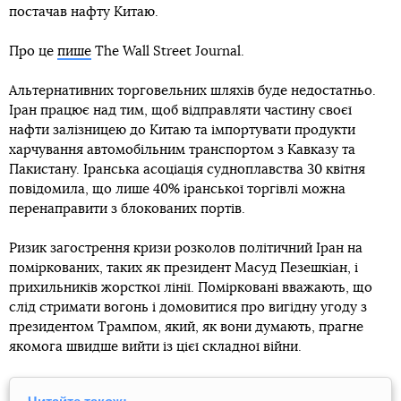
постачав нафту Китаю.
Про це
пише
The Wall Street Journal.
Альтернативних торговельних шляхів буде недостатньо.
Іран працює над тим, щоб відправляти частину своєї
нафти залізницею до Китаю та імпортувати продукти
харчування автомобільним транспортом з Кавказу та
Пакистану. Іранська асоціація судноплавства 30 квітня
повідомила, що лише 40% іранської торгівлі можна
перенаправити з блокованих портів.
Ризик загострення кризи розколов політичний Іран на
поміркованих, таких як президент Масуд Пезешкіан, і
прихильників жорсткої лінії. Помірковані вважають, що
слід стримати вогонь і домовитися про вигідну угоду з
президентом Трампом, який, як вони думають, прагне
якомога швидше вийти із цієї складної війни.