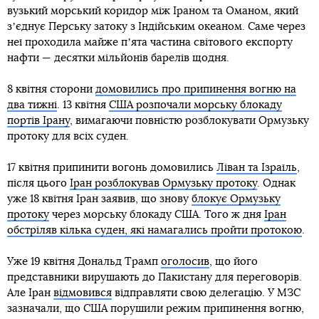
вузький морський коридор між Іраном та Оманом, який
зʼєднує Перську затоку з Індійським океаном. Саме через
неї проходила майже пʼята частина світового експорту
нафти — десятки мільйонів барелів щодня.
8 квітня сторони
домовились про припинення вогню на
два тижні
. 13 квітня
США розпочали морську блокаду
портів Ірану
, вимагаючи повністю розблокувати Ормузьку
протоку для всіх суден.
17 квітня припинити вогонь домовились
Ліван та Ізраїль
,
після цього
Іран розблокував Ормузьку протоку
. Однак
уже 18 квітня Іран заявив, що знову
блокує Ормузьку
протоку
через морську блокаду США. Того ж дня
Іран
обстріляв кілька суден, які намагались пройти протокою
.
Уже 19 квітня Дональд Трамп
оголосив
, що його
представники вирушають до Пакистану для переговорів.
Але Іран
відмовився
відправляти свою делегацію. У МЗС
зазначали, що США порушили режим припинення вогню,