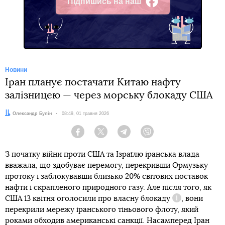
Підпишись на наш
Facebook
Новини
Іран планує постачати Китаю нафту
залізницею — через морську блокаду США
Автор:
Олександр Булін
Дата:
08:49, 01 травня 2026
Facebook
Twitter
Telegram
Viber
З початку війни проти США та Ізраїлю іранська влада
вважала, що здобуває перемогу, перекривши Ормузьку
протоку і заблокувавши близько 20% світових поставок
нафти і скрапленого природного газу. Але після того, як
США 13 квітня оголосили про
власну блокаду
, вони
Довідка
перекрили мережу іранського тіньового флоту, який
роками обходив американські санкції. Насамперед Іран