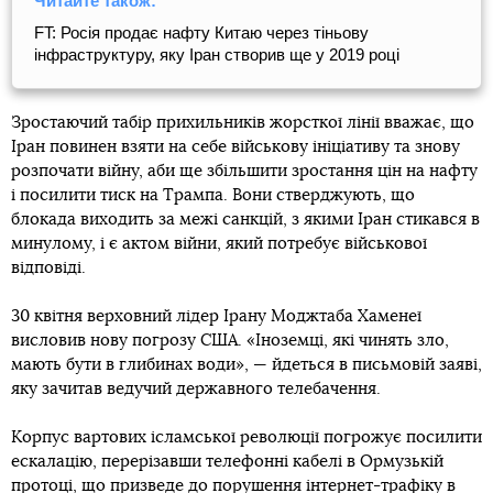
Читайте також:
FT: Росія продає нафту Китаю через тіньову
інфраструктуру, яку Іран створив ще у 2019 році
Зростаючий табір прихильників жорсткої лінії вважає, що
Іран повинен взяти на себе військову ініціативу та знову
розпочати війну, аби ще збільшити зростання цін на нафту
і посилити тиск на Трампа. Вони стверджують, що
блокада виходить за межі санкцій, з якими Іран стикався в
минулому, і є актом війни, який потребує військової
відповіді.
30 квітня верховний лідер Ірану Моджтаба Хаменеї
висловив нову погрозу США. «Іноземці, які чинять зло,
мають бути в глибинах води», — йдеться в письмовій заяві,
яку зачитав ведучий державного телебачення.
Корпус вартових ісламської революції погрожує посилити
ескалацію, перерізавши телефонні кабелі в Ормузькій
протоці, що призведе до порушення інтернет-трафіку в