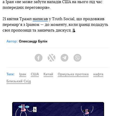
а Іран «не може забути нападів США на нього під час
попередніх переговорів».
21 квітня Трамп
написав
у Truth Social, що продовжив
перемирʼя з Іраном — до моменту, коли іранці подадуть
свої пропозиції та закінчать дискусії.
Автор:
Олександр Булін
Facebook
Twitter
Telegram
Viber
Теги:
Іран
США
Китай
Ормузька протока
нафта
Близький Схід