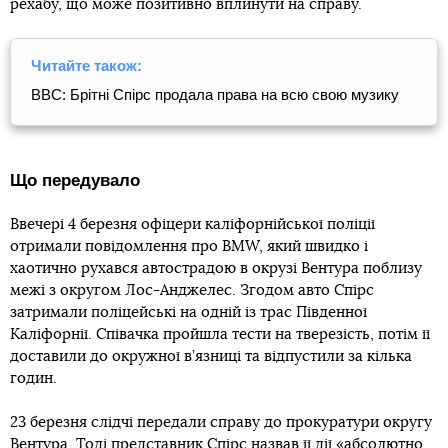
рехабу, що може позитивно вплинути на справу.
Читайте також:
BBC: Брітні Спірс продала права на всю свою музику
Що передувало
Ввечері 4 березня офіцери каліфорнійської поліції
отримали повідомлення про BMW, який швидко і
хаотично рухався автострадою в окрузі Вентура поблизу
межі з округом Лос-Анджелес. Згодом авто Спірс
затримали поліцейські на одній із трас Південної
Каліфорнії. Співачка пройшла тести на тверезість, потім її
доставили до окружної в’язниці та відпустили за кілька
годин.
23 березня слідчі передали справу до прокуратури округу
Вентура. Тоді представник Спірс назвав її дії «абсолютно