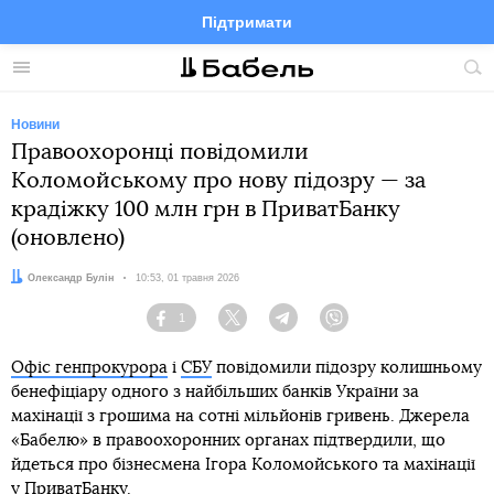
Підтримати
Facebook
Telegram
Twitter
Instagram
Меню
По
по
сай
Новини
Правоохоронці повідомили
Коломойському про нову підозру — за
крадіжку 100 млн грн в ПриватБанку
(оновлено)
Автор:
Олександр Булін
Дата:
10:53, 01 травня 2026
1
Facebook
Twitter
Telegram
Viber
Офіс генпрокурора
і
СБУ
повідомили підозру колишньому
бенефіціару одного з найбільших банків України за
махінації з грошима на сотні мільйонів гривень. Джерела
«Бабелю» в правоохоронних органах підтвердили, що
йдеться про бізнесмена Ігора Коломойського та махінації
у ПриватБанку.