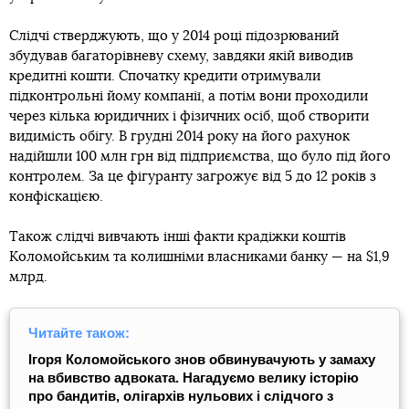
Слідчі стверджують, що у 2014 році підозрюваний
збудував багаторівневу схему, завдяки якій виводив
кредитні кошти. Спочатку кредити отримували
підконтрольні йому компанії, а потім вони проходили
через кілька юридичних і фізичних осіб, щоб створити
видимість обігу. В грудні 2014 року на його рахунок
надійшли 100 млн грн від підприємства, що було під його
контролем. За це фігуранту загрожує від 5 до 12 років з
конфіскацією.
Також слідчі вивчають інші факти крадіжки коштів
Коломойським та колишніми власниками банку — на $1,9
млрд.
Читайте також:
Ігоря Коломойського знов обвинувачують у замаху
на вбивство адвоката. Нагадуємо велику історію
про бандитів, олігархів нульових і слідчого з