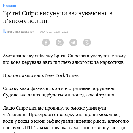
Новини
Брітні Спірс висунули звинувачення в
пʼяному водінні
Автор:
Вероніка Довганюк
Дата:
09:47, 01 травня 2026
Facebook
Twitter
Telegram
Viber
Американську співачку Брітні Спірс звинувачують у тому,
що вона керувала авто під дією алкоголю та наркотиків.
Про це
повідомляє
New York Times.
Справу кваліфікують як адміністративне порушення.
Судове засідання відбудеться в понеділок, 4 травня.
Якщо Спірс визнає провину, то зможе уникнути
увʼязнення. Прокурори стверджують, що це можливо,
коли у водія в крові зафіксували низький рівень алкоголю
і не було ДТП. Також співачка самостійно звернулась до