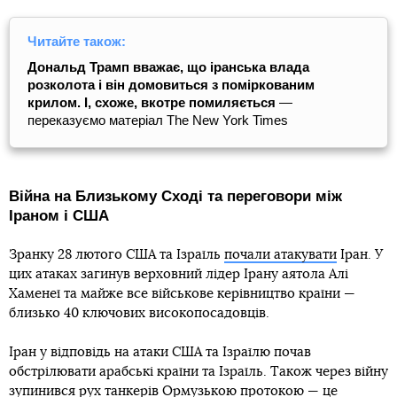
Читайте також:
Дональд Трамп вважає, що іранська влада
розколота і він домовиться з поміркованим
крилом. І, схоже, вкотре помиляється
—
переказуємо матеріал The New York Times
Війна на Близькому Сході та переговори між
Іраном і США
Зранку 28 лютого США та Ізраїль
почали атакувати
Іран. У
цих атаках загинув верховний лідер Ірану аятола Алі
Хаменеї та майже все військове керівництво країни —
близько 40 ключових високопосадовців.
Іран у відповідь на атаки США та Ізраїлю почав
обстрілювати арабські країни та Ізраїль. Також через війну
зупинився рух танкерів Ормузькою протокою — це