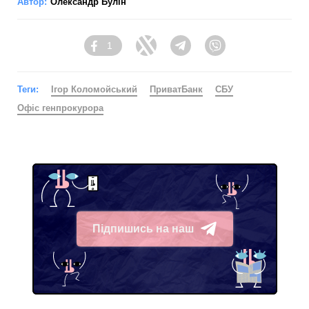
Автор:
Олександр Булін
1
Facebook
Twitter
Telegram
Viber
Теги:
Ігор Коломойський
ПриватБанк
СБУ
Офіс генпрокурора
Підпишись на наш
Telegram