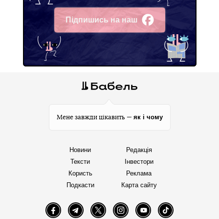
Підпишись на наш
Facebook
як і чому
Мене завжди цікавить —
Новини
Редакція
Тексти
Інвестори
Користь
Реклама
Подкасти
Карта сайту
Facebook
Telegram
Twitter
Instagram
YouTube
TikTok