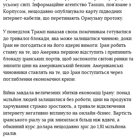
усьому світі. Інформаційне агентство Tasnim, пов’язане з
Корпусом, нещодавно опублікувало карту підводних
інтернет-кабелів, що перетинають Ормузьку протоку.
У понеділок Трамп наказав своїм помічникам готуватися
до тривалої блокади, яка може залишатися чинною, доки
Іран не погодиться на його ядерні вимоги. Іран робить
ставку на те, що Америка першою відступить і припинить
блокаду іранських портів, щоб заспокоїти світові ринки та
знизити ціни на американський бензин. Американські
чиновники ставлять на те, що Іран поступиться через
поглиблення економічної кризи.
Війна завдала величезних збитків економіці Ірану: понад
мільйон людей залишилися без роботи, ціни на продукти
харчування стрімко зростають, а тривале відключення
інтернету негативно вплинуло на онлайн-бізнес. Вартість
іранського ріалу за рік знизилася більш ніж вдвічі, а
обмінний курс долара нещодавно зріс до 1,81 мільйона
ріалів.