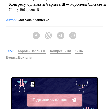
Конгресу, була мати Чарльза III — королева Єлизавета
II — у 1991 році.
Автор:
Світлана Кравченко
Facebook
Twitter
Telegram
Viber
Теги:
Король Чарльз III
Конгрес США
США
Велика Британія
Підпишись на наш
Telegram