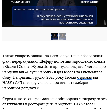
Також співрозмовники, як наголошує Ткач, обговорюють
факт перерахування Шефіру половини зароблених коштів
«Кісєля і Сови». Журналісти припускають, що йдеться про
нардепів від «Слуги народу» Юрія Кісєля та Олександра
Сову. Наприкінці грудня 2025 року Кісєль
отримав
від
НАБУ і САП підозру у справі про виплату хабарів
народним депутатам.
Серед іншого, співрозмовники обговорюють загрозу через
святкування в ресторані дня народження «Арістова» —