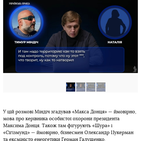
У цій розмові Міндіч згадував «Макса Донця» — ймовірно,
мова про керівника особистої охорони президента
Максима Донця. Також там фігурують «Шура» і
«Сігізмунд» — ймовірно, бізнесмен Олександр Цукерман
та ексміністр енергетики Герман Галущенко.