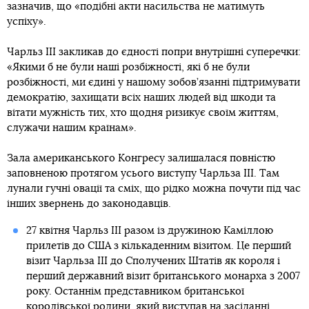
зазначив, що «подібні акти насильства не матимуть
успіху».
Чарльз III закликав до єдності попри внутрішні суперечки:
«Якими б не були наші розбіжності, які б не були
розбіжності, ми єдині у нашому зобов’язанні підтримувати
демократію, захищати всіх наших людей від шкоди та
вітати мужність тих, хто щодня ризикує своїм життям,
служачи нашим країнам».
Зала американського Конгресу залишалася повністю
заповненою протягом усього виступу Чарльза III. Там
лунали гучні овації та сміх, що рідко можна почути під час
інших звернень до законодавців.
27 квітня Чарльз III разом із дружиною Каміллою
прилетів до США з кількаденним візитом. Це перший
візит Чарльза III до Сполучених Штатів як короля і
перший державний візит британського монарха з 2007
року. Останнім представником британської
королівської родини, який виступав на засіданні