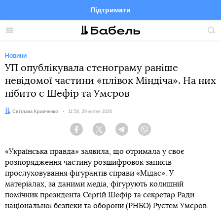
Підтримати
Facebook
Telegram
Twitter
Instagram
Меню
По
по
сай
Новини
УП опублікувала стенограму раніше
невідомої частини «плівок Міндіча». На них
нібито є Шефір та Умєров
Автор:
Світлана Кравченко
Дата:
11:58, 29 квітня 2026
Facebook
Twitter
Telegram
Viber
«Українська правда» заявила, що отримала у своє
розпорядження частину розшифровок записів
прослуховування фігурантів справи «Мідас». У
матеріалах, за даними медіа, фігурують колишній
помічник президента Сергій Шефір та секретар Ради
національної безпеки та оборони (РНБО) Рустем Умєров.