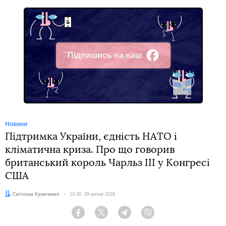
Підпишись на наш
Facebook
Новини
Підтримка України, єдність НАТО і
кліматична криза. Про що говорив
британський король Чарльз III у Конгресі
США
Автор:
Світлана Кравченко
Дата:
10:30, 29 квітня 2026
Facebook
Twitter
Telegram
Viber