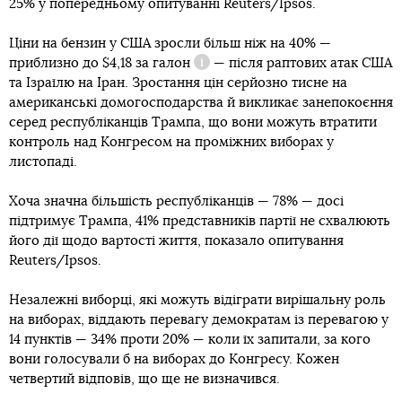
25% у попередньому опитуванні Reuters/Ipsos.
Галон
Ціни на бензин у США зросли більш ніж на 40% —
приблизно до $4,18 за
галон
— після раптових атак США
Довідка
та Ізраїлю на Іран. Зростання цін серйозно тисне на
американські домогосподарства й викликає занепокоєння
серед республіканців Трампа, що вони можуть втратити
контроль над Конгресом на проміжних виборах у
листопаді.
Хоча значна більшість республіканців — 78% — досі
підтримує Трампа, 41% представників партії не схвалюють
його дії щодо вартості життя, показало опитування
Reuters/Ipsos.
Незалежні виборці, які можуть відіграти вирішальну роль
на виборах, віддають перевагу демократам із перевагою у
14 пунктів — 34% проти 20% — коли їх запитали, за кого
вони голосували б на виборах до Конгресу. Кожен
четвертий відповів, що ще не визначився.