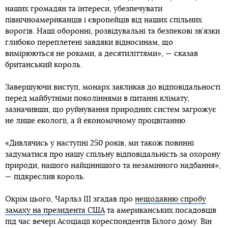
наших громадян та інтереси, убезпечувати
північноамериканців і європейців від наших спільних
ворогів. Наші оборонні, розвідувальні та безпекові зв’язки
глибоко переплетені завдяки відносинам, що
вимірюються не роками, а десятиліттями», — сказав
британський король.
Завершуючи виступ, монарх закликав до відповідальності
перед майбутніми поколіннями в питанні клімату,
зазначивши, що руйнування природних систем загрожує
не лише екології, а й економічному процвітанню.
«Дивлячись у наступні 250 років, ми також повинні
задуматися про нашу спільну відповідальність за охорону
природи, нашого найціннішого та незамінного надбання»,
— підкреслив король.
Окрім цього, Чарльз III згадав про
нещодавню спробу
замаху на президента США
та американських посадовців
під час вечері Асоціації кореспондентів Білого дому. Він