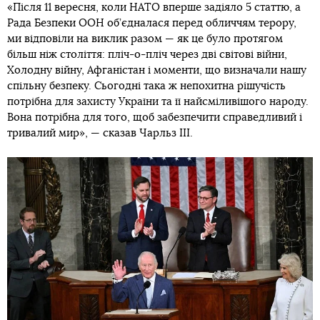
«Після 11 вересня, коли НАТО вперше задіяло 5 статтю, а
Рада Безпеки ООН об’єдналася перед обличчям терору,
ми відповіли на виклик разом — як це було протягом
більш ніж століття: пліч-о-пліч через дві світові війни,
Холодну війну, Афганістан і моменти, що визначали нашу
спільну безпеку. Сьогодні така ж непохитна рішучість
потрібна для захисту України та її найсміливішого народу.
Вона потрібна для того, щоб забезпечити справедливий і
тривалий мир», — сказав Чарльз III.