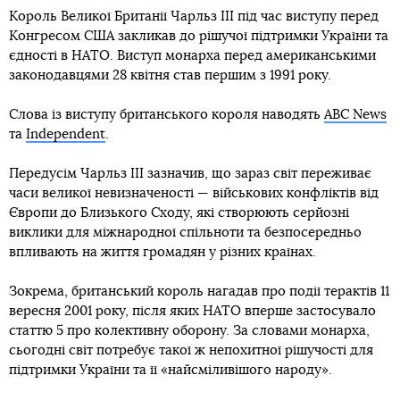
Король Великої Британії Чарльз III під час виступу перед
Конгресом США закликав до рішучої підтримки України та
єдності в НАТО. Виступ монарха перед американськими
законодавцями 28 квітня став першим з 1991 року.
Слова із виступу британського короля наводять
ABC News
та
Independent
.
Передусім Чарльз III зазначив, що зараз світ переживає
часи великої невизначеності — військових конфліктів від
Європи до Близького Сходу, які створюють серйозні
виклики для міжнародної спільноти та безпосередньо
впливають на життя громадян у різних країнах.
Зокрема, британський король нагадав про події терактів 11
вересня 2001 року, після яких НАТО вперше застосувало
статтю 5 про колективну оборону. За словами монарха,
сьогодні світ потребує такої ж непохитної рішучості для
підтримки України та її «найсміливішого народу».