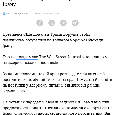
Ірану
Автор:
Світлана Кравченко
Дата:
09:12, 29 квітня 2026
Facebook
Twitter
Telegram
Viber
Президент США Дональд Трамп доручив своїм
помічникам готуватися до тривалої морської блокади
Ірану.
Про це
повідомляє
The Wall Street Journal з посиланням
на американських чиновників.
За їхніми словами, такий крок розглядається як спосіб
посилити економічний тиск на Тегеран і змусити його піти
на поступки у ядерному питанні, від яких він раніше
відмовлявся.
На останніх нарадах зі своїми радниками Трамп вирішив
продовжувати чинити тиск на економіку та експорт нафти
Ірану, блокуючи судноплавство до його портів і з них. Він