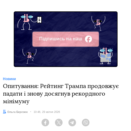
Підпишись на наш
Facebook
Новини
Опитування: Рейтинг Трампа продовжує
падати і знову досягнув рекордного
мінімуму
Автор:
Ольга Березюк
Дата:
10:46, 29 квітня 2026
Facebook
Twitter
Telegram
Viber