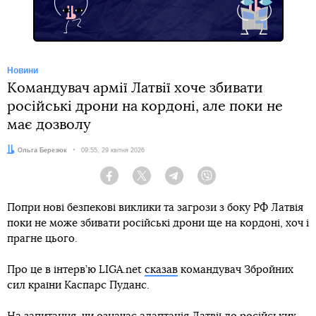
Новини
Командувач армії Латвії хоче збивати
російські дрони на кордоні, але поки не
має дозволу
Автор:
Ольга Березюк
Дата:
09:55, 29 квітня 2026
Facebook
Twitter
Telegram
Viber
Попри нові безпекові виклики та загрози з боку РФ Латвія
поки не може збивати російські дрони ще на кордоні, хоч і
прагне цього.
Про це в інтерв’ю LIGA.net
сказав
командувач Збройних
сил країни Каспарс Пуданс.