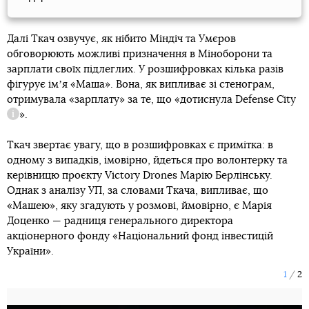
Далі Ткач озвучує, як нібито Міндіч та Умєров
обговорюють можливі призначення в Міноборони та
зарплати своїх підлеглих. У розшифровках кілька разів
фігурує імʼя «Маша». Вона, як випливає зі стенограм,
отримувала «зарплату» за те, що «дотиснула
Defense City
».
Довідка
Ткач звертає увагу, що в розшифровках є примітка: в
одному з випадків, імовірно, йдеться про волонтерку та
керівницю проєкту Victory Drones Марію Берлінську.
Однак з аналізу УП, за словами Ткача, випливає, що
«Машею», яку згадують у розмові, ймовірно, є Марія
Доценко — радниця генерального директора
акціонерного фонду «Національний фонд інвестицій
України».
1
2