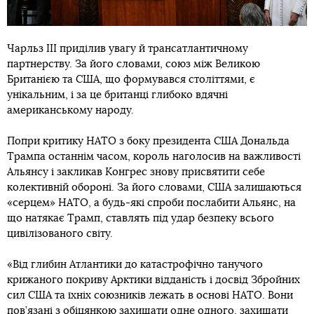
Чарльз III приділив увагу й трансатлантичному
партнерству. За його словами, союз між Великою
Британією та США, що формувався століттями, є
унікальним, і за це британці глибоко вдячні
американському народу.
Попри критику НАТО з боку президента США Дональда
Трампа останнім часом, король наголосив на важливості
Альянсу і закликав Конгрес знову присвятити себе
колективній обороні. За його словами, США залишаються
«серцем» НАТО, а будь-які спроби послабити Альянс, на
що натякає Трамп, ставлять під удар безпеку всього
цивілізованого світу.
«Від глибин Атлантики до катастрофічно танучого
крижаного покриву Арктики відданість і досвід Збройних
сил США та їхніх союзників лежать в основі НАТО. Вони
пов’язані з обіцянкою захищати одне одного, захищати