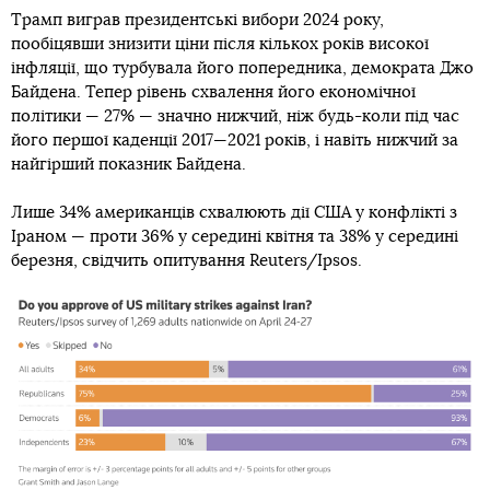
Трамп виграв президентські вибори 2024 року,
пообіцявши знизити ціни після кількох років високої
інфляції, що турбувала його попередника, демократа Джо
Байдена. Тепер рівень схвалення його економічної
політики — 27% — значно нижчий, ніж будь-коли під час
його першої каденції 2017—2021 років, і навіть нижчий за
найгірший показник Байдена.
Лише 34% американців схвалюють дії США у конфлікті з
Іраном — проти 36% у середині квітня та 38% у середині
березня, свідчить опитування Reuters/Ipsos.