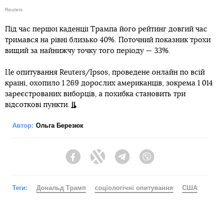
Reuters
Під час першої каденції Трампа його рейтинг довгий час
тримався на рівні близько 40%. Поточний показник трохи
вищий за найнижчу точку того періоду — 33%.
Це опитування Reuters/Ipsos, проведене онлайн по всій
країні, охопило 1 269 дорослих американців, зокрема 1 014
зареєстрованих виборців, а похибка становить три
відсоткові пункти.
Автор:
Ольга Березюк
Facebook
Twitter
Telegram
Viber
Теги:
Дональд Трамп
соціологічні опитування
США