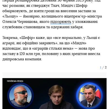
Перша розшифровка датована 30 червня 2025 року. Під
час розмови, як стверджує Ткач, Міндіч і Шефір
обмірковують, де взяти гроші на внесення застави за
«Льошу» — ймовірно, колишнього віцепремʼєр-міністра
Олексія Чернишова, якого
підозрюють
у зловживанні
службовим становищем та одержанні хабаря.
Зокрема, «Шефір» каже, що «все нормально, у Льоші є
аграрії, які офіційно закриють», на що «Міндіч»
відповідає, що в «аграріїв стільки нема» — мова про
заставу в 120 млн грн, половину з яких зрештою внесла
дніпровська компанія.
1
2