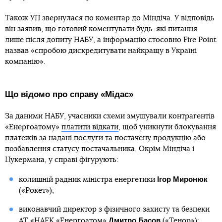
Також УП звернулася по коментар до Міндіча. У відповідь
він заявив, що готовий коментувати будь-які питання
лише після допиту НАБУ, а інформацію стосовно Fire Point
назвав «спробою дискредитувати найкращу в Україні
компанію».
Що відомо про справу «Мідас»
За даними НАБУ, учасники схеми змушували контрагентів
«Енергоатому»
платити відкати
, щоб уникнути блокування
платежів за надані послуги та постачену продукцію або
позбавлення статусу постачальника. Окрім Міндіча і
Цукермана, у справі фігурують:
Ігор Миронюк
колишній радник міністра енергетики
(«Рокет»);
виконавчий директор з фізичного захисту та безпеки
Дмитро Басов
АТ «НАЕК «Енергоатом»
(«Тенор»);