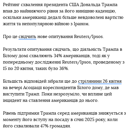
Рейтинг схвалення президента США Дональда Трампа
впав до найнижчого рівня за його нинішню каденцію,
оскільки американці дедалі більше невдоволені вартістю
життя та непопулярною війною з Іраном.
Про це
свідчить
нове опитування Reuters/Ipsos.
Результати опитування свідчать, що діяльність Трампа в
Білому домі схвалюють 34% американців, тоді як у
попередньому дослідженні Reuters/Ipsos, проведеному з
15 по 20 квітня, таких було 36%.
Більшість відповідей зібрали ще до
стрілянини 26 квітня
на вечері Асоціації кореспондентів Білого дому, де мав
виступити Трамп. Поки незрозуміло, чи вплине цей
інцидент на ставлення американців до нього.
Рівень підтримки Трампа серед американців знижується з
моменту його вступу на посаду в січні 2025 року, коли
його схвалювали 47% громадян.