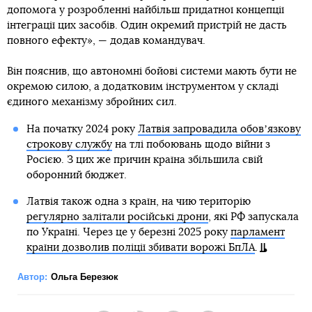
допомога у розробленні найбільш придатної концепції
інтеграції цих засобів. Один окремий пристрій не дасть
повного ефекту», — додав командувач.
Він пояснив, що автономні бойові системи мають бути не
окремою силою, а додатковим інструментом у складі
єдиного механізму збройних сил.
На початку 2024 року
Латвія запровадила обовʼязкову
строкову службу
на тлі побоювань щодо війни з
Росією. З цих же причин країна збільшила свій
оборонний бюджет.
Латвія також одна з країн, на чию територію
регулярно залітали російські дрони
, які РФ запускала
по Україні. Через це у березні 2025 року
парламент
країни дозволив поліції збивати ворожі БпЛА
.
Автор:
Ольга Березюк