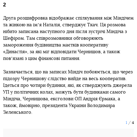
2
Друга розшифровка відображає спілкування між Міндічем
та жінкою на імʼя Наталія, стверджує Ткач. Ця розмова
нібито записана наступного дня після зустрічі Міндіча з
Шефіром. Там співрозмовники обговорюють
замороження будівництва маєтків кооперативу
«Династія», за які міг відповідати Чернишов, а також
повʼязані з цим фінансові питання.
Зазначається, що на записах Міндіч побоюється, що через
підозру Чернишову слідство вийде на весь кооператив.
Ідеться про чотири будинки, які, як стверджують джерела
УП у політичних колах, можуть бути будинками самого
Міндіча, Чернишова, ексголови ОП Андрія Єрмака, а
також, ймовірно, президента України Володимира
Зеленського.
1
4