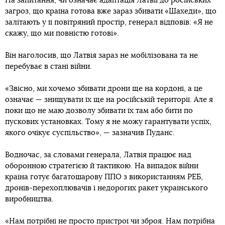
На запитання, чи означає адаптація Латвії до російських
загроз, що країна готова вже зараз збивати «Шахеди», що
залітають у її повітряний простір, генерал відповів: «Я не
скажу, що ми повністю готові».
Він наголосив, що Латвія зараз не мобілізована та не
перебуває в стані війни.
«Звісно, ми хочемо збивати дрони ще на кордоні, а це
означає — знищувати їх ще на російській території. Але я
поки що не маю дозволу збивати їх там або бити по
пускових установках. Тому я не можу гарантувати успіх,
якого очікує суспільство», — зазначив Пуданс.
Водночас, за словами генерала, Латвія працює над
оборонною стратегією й тактикою. На випадок війни
країна готує багатошарову ППО з використанням РЕБ,
дронів-перехоплювачів і недорогих ракет українського
виробництва.
«Нам потрібні не просто пристрої чи зброя. Нам потрібна