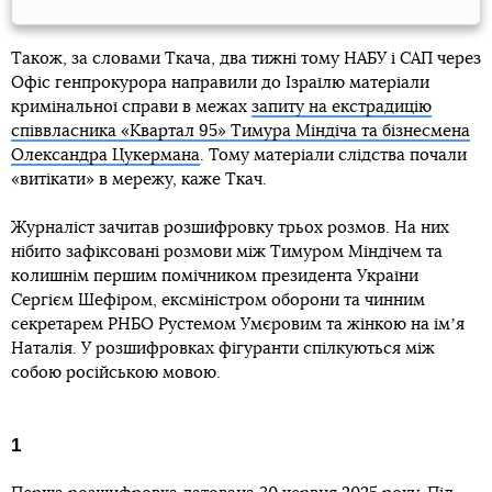
Також, за словами Ткача, два тижні тому НАБУ і САП через
Офіс генпрокурора направили до Ізраїлю матеріали
кримінальної справи в межах
запиту на екстрадицію
співвласника «Квартал 95» Тимура Міндіча та бізнесмена
Олександра Цукермана
. Тому матеріали слідства почали
«витікати» в мережу, каже Ткач.
Журналіст зачитав розшифровку трьох розмов. На них
нібито зафіксовані розмови між Тимуром Міндічем та
колишнім першим помічником президента України
Сергієм Шефіром, ексміністром оборони та чинним
секретарем РНБО Рустемом Умєровим та жінкою на імʼя
Наталія. У розшифровках фігуранти спілкуються між
собою російською мовою.
1