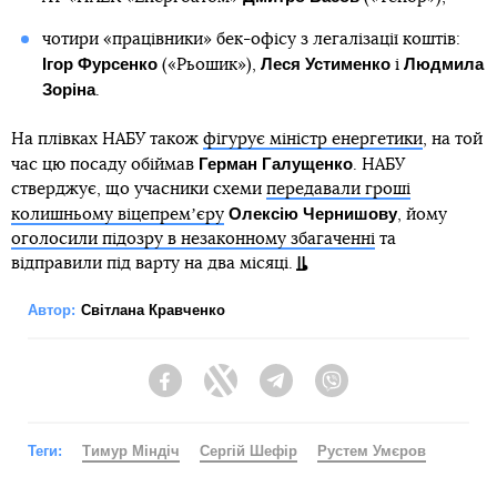
чотири «працівники» бек-офісу з легалізації коштів:
Ігор Фурсенко
Леся Устименко
Людмила
(«Рьошик»),
і
Зоріна
.
На плівках НАБУ також
фігурує міністр енергетики
, на той
Герман Галущенко
час цю посаду обіймав
. НАБУ
стверджує, що учасники схеми
передавали гроші
Олексію Чернишову
колишньому віцепремʼєру
, йому
оголосили підозру в незаконному збагаченні
та
відправили під варту на два місяці.
Автор:
Світлана Кравченко
Facebook
Twitter
Telegram
Viber
Теги:
Тимур Міндіч
Сергій Шефір
Рустем Умєров