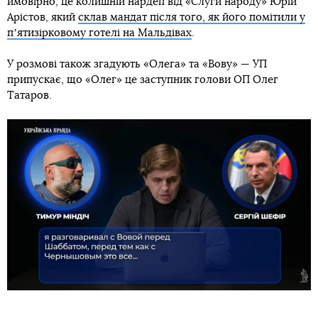
ймовірно, це колишній нардеп від «Слуги народу» Юрій
Арістов, який
склав мандат після того, як його помітили у
пʼятизірковому готелі на Мальдівах
.
У розмові також згадують «Олега» та «Вову» — УП
припускає, що «Олег» це заступник голови ОП Олег
Татаров.