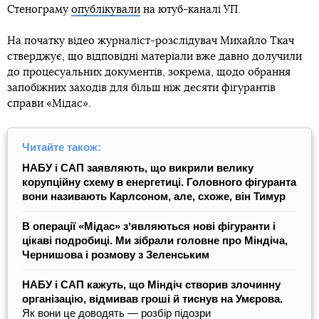
Стенограму
опублікували
на ютуб-каналі УП.
На початку відео журналіст-розслідувач Михайло Ткач
стверджує, що відповідні матеріали вже давно долучили
до процесуальних документів, зокрема, щодо обрання
запобіжних заходів для більш ніж десяти фігурантів
справи «Мідас».
Читайте також:
НАБУ і САП заявляють, що викрили велику
корупційну схему в енергетиці. Головного фігуранта
вони називають Карлсоном, але, схоже, він Тимур
В операції «Мідас» зʼявляються нові фігуранти і
цікаві подробиці. Ми зібрали головне про Міндіча,
Чернишова і розмову з Зеленським
НАБУ і САП кажуть, що Міндіч створив злочинну
організацію, відмивав гроші й тиснув на Умєрова.
Як вони це доводять — розбір підозри