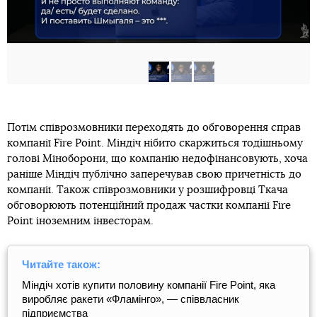
Потім співрозмовники переходять до обговорення справ
компанії Fire Point. Міндіч нібито скаржиться тодішньому
голові Міноборони, що компанію недофінансовують, хоча
раніше Міндіч публічно заперечував свою причетність до
компанії. Також співрозмовники у розшифровці Ткача
обговорюють потенційний продаж частки компанії Fire
Point іноземним інвесторам.
Читайте також:
Міндіч хотів купити половину компанії Fire Point, яка
виробляє ракети «Фламінго», — співвласник
підприємства