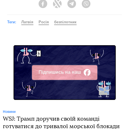
Facebook
Twitter
Telegram
Viber
Теги:
Латвія
Росія
безпілотник
Підпишись на наш
Facebook
Новини
WSJ: Трамп доручив своїй команді
готуватися до тривалої морської блокади