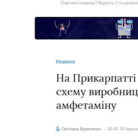
Помітили помилку? Виділіть її та натисн
Новини
На Прикарпатті
схему виробницт
амфетаміну
Автор:
Світлана Кравченко
Дата:
09:49, 30 берез