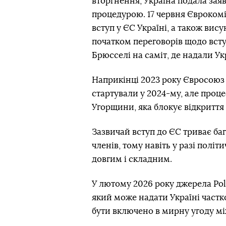
вторгнення, Україна подала зая
процедурою. 17 червня Єврокомі
вступ у ЄС Україні, а також вис
початком переговорів щодо всту
Брюсселі на саміт, де надали Ук
Наприкінці 2023 року Євросоюз
стартували у 2024-му, але проц
Угорщини, яка блокує відкриття
Зазвичай вступ до ЄС триває баг
членів, тому навіть у разі пол
довгим і складним.
У лютому 2026 року джерела Pol
який може надати Україні частко
бути включено в мирну угоду мі