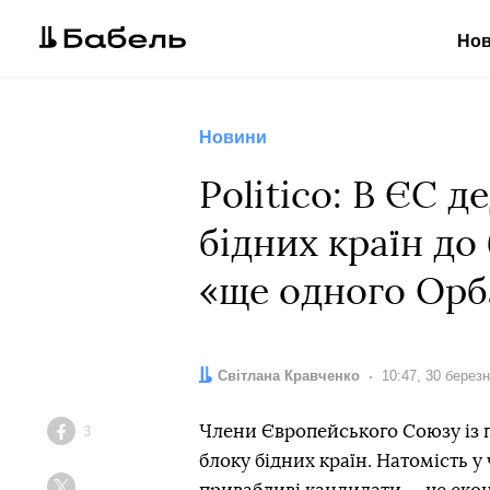
Но
Новини
Politico: В ЄС 
бідних країн до
«ще одного Орб
Автор:
Світлана Кравченко
Дата:
10:47, 30 берез
Члени Європейського Союзу із 
3
Facebook
блоку бідних країн. Натомість у 