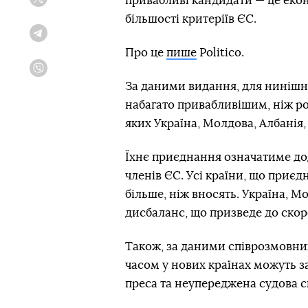
привабливі кандидати — це екон
Twitter
більшості критеріїв ЄС.
Telegram
Про це
пише
Politico.
Viber
За даними видання, для нинішні
набагато привабливішим, ніж р
яких Україна, Молдова, Албанія,
Їхнє приєднання означатиме до
членів ЄС. Усі країни, що приє
більше, ніж вносять. Україна, М
дисбаланс, що призведе до скор
Також, за даними співрозмовни
часом у нових країнах можуть за
преса та неупереджена судова с