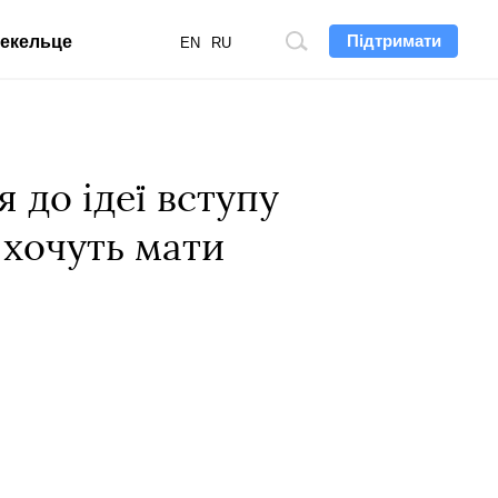
Підтримати
екельце
Пошук
EN
RU
по
сайту
я до ідеї вступу
 хочуть мати