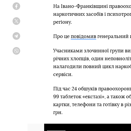
На Івано-Франківщині правоохо
Facebook
наркотичних засобів і психотр
регіону.
Twitter
Про це
повідомив
генеральний 
Telegram
Учасниками злочинної групи вия
Viber
річних хлопців, один неповноліт
налагодили повний цикл наркоб
сервіси.
Під час 24 обшуків правоохоронц
99 таблеток «екстазі», а також 
картки, телефони та готівку в р
грн.