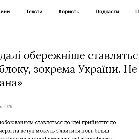
вини
Тексти
Користь
Подкасти
П
дедалі обережніше ставлятьс
 блоку, зокрема України. Не
ана»
ня 2026
побоюванням ставляться до ідеї прийняття до
черзі на вступ можуть з’явитися нові, більш