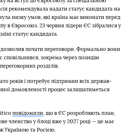
вку на вступ до Євросоюзу за спеціальною
сія рекомендувала надати статус кандидата на
унула низку умов, які країна має виконати перед
пу в Євросоюз. 23 червня лідери ЄС зібралися у
раїні статус кандидата.
 дозволив почати переговори. Формально вони
ес сповільнився, зокрема через позицію
 переговорних розділів.
ато років і потребує підтримки всіх держав-
ітичної домовленості процес залишатиметься
itico
повідомили
, що в ЄС розробляють план,
ве членство у блоці вже у 2027 році — це має
ж Україною та Росією.