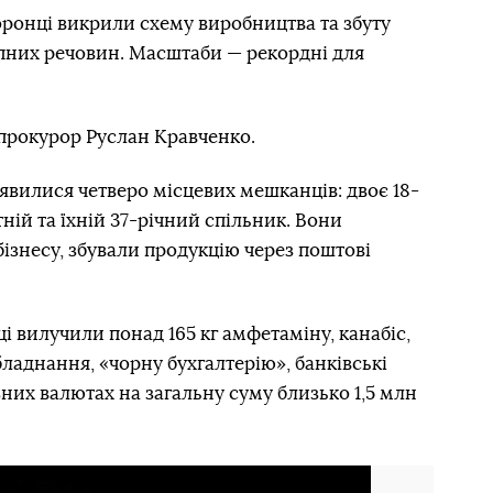
ронці викрили схему виробництва та збуту
опних речовин. Масштаби — рекордні для
прокурор Руслан Кравченко.
вилися четверо місцевих мешканців: двоє 18-
ній та їхній 37-річний спільник. Вони
ізнесу, збували продукцію через поштові
і вилучили понад 165 кг амфетаміну, канабіс,
обладнання, «чорну бухгалтерію», банківські
ізних валютах на загальну суму близько 1,5 млн