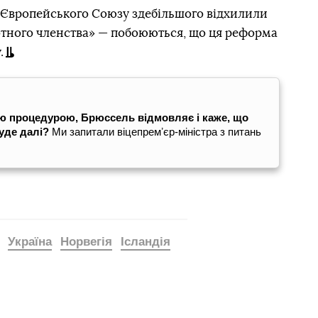
и Європейського Союзу здебільшого відхилили
ротного членства» — побоюються, що ця реформа
.
ою процедурою, Брюссель відмовляє і каже, що
уде далі?
Ми запитали віцепремʼєр-міністра з питань
Україна
Норвегія
Ісландія