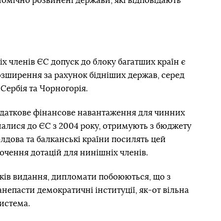
омічно розвинені держави, які відповідають
х членів ЄС допуск до блоку багатших країн є
озширення за рахунок бідніших держав, серед
 Сербія та Чорногорія.
даткове фінансове навантаження для чинних
дналися до ЄС з 2004 року, отримують з бюджету
олдова та балканські країни посилять цей
очення дотацій для нинішніх членів.
ків видання, дипломати побоюються, що з
непасти демократичні інституції, як-от вільна
истема.