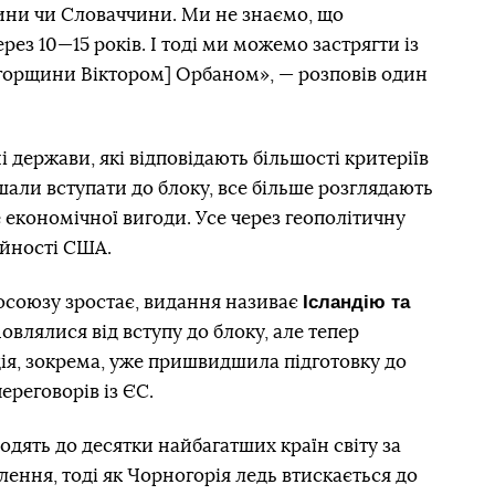
ини чи Словаччини. Ми не знаємо, що
рез 10—15 років. І тоді ми можемо застрягти із
горщини Віктором] Орбаном», — розповів один
 держави, які відповідають більшості критеріїв
шали вступати до блоку, все більше розглядають
е економічної вигоди. Усе через геополітичну
ійності США.
Ісландію та
росоюзу зростає, видання називає
овлялися від вступу до блоку, але тепер
ндія, зокрема, уже пришвидшила підготовку до
реговорів із ЄС.
ходять до десятки найбагатших країн світу за
ння, тоді як Чорногорія ледь втискається до