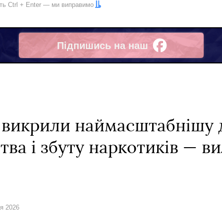
іть
Ctrl
+
Enter
— ми виправимо
Підпишись на наш
Facebook
 викрили наймасштабнішу д
ва і збуту наркотиків — ви
ня 2026