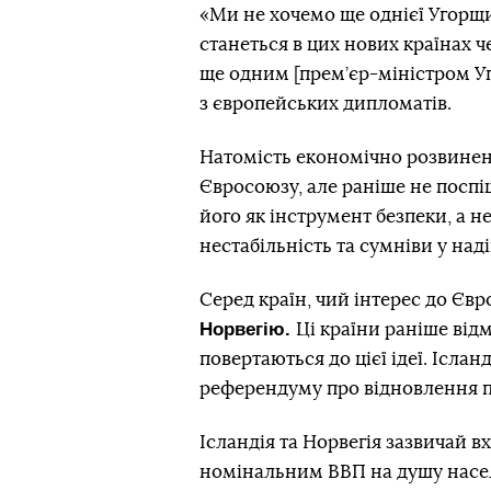
«Ми не хочемо ще однієї Угорщ
станеться в цих нових країнах че
ще одним [прем’єр-міністром У
з європейських дипломатів.
Натомість економічно розвинені
Євросоюзу, але раніше не поспі
його як інструмент безпеки, а н
нестабільність та сумніви у над
Серед країн, чий інтерес до Єв
Норвегію.
Ці країни раніше відм
повертаються до цієї ідеї. Ісла
референдуму про відновлення пе
Ісландія та Норвегія зазвичай в
номінальним ВВП на душу населе