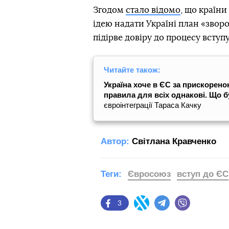
Згодом
стало відомо
, що країн
ідею надати Україні план «зво
підірве довіру до процесу вступу
Читайте також:
Україна хоче в ЄС за прискорен
правила для всіх однакові.
Що б
євроінтеграції Тараса Качку
Автор:
Світлана Кравченко
Теги:
Євросоюз
вступ до ЄС
3
Facebook
Twitter
Telegram
Viber