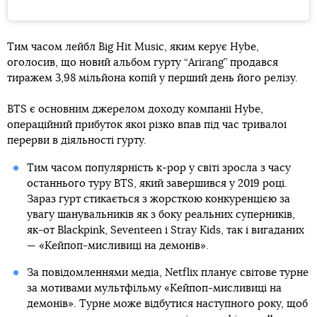
Тим часом лейбл Big Hit Music, яким керує Hybe,
оголосив, що новий альбом гурту “Arirang” продався
тиражем 3,98 мільйона копій у перший день його релізу.
BTS є основним джерелом доходу компанії Hybe,
операційний прибуток якої різко впав під час тривалої
перерви в діяльності гурту.
Тим часом популярність к-pop у світі зросла з часу
останнього туру BTS, який завершився у 2019 році.
Зараз гурт стикається з жорсткою конкуренцією за
увагу шанувальників як з боку реальних суперників,
як-от Blackpink, Seventeen і Stray Kids, так і вигаданих
— «Кейпоп-мисливиці на демонів».
За повідомленнями медіа, Netflix планує світове турне
за мотивами мультфільму «Кейпоп-мисливиці на
демонів». Турне може відбутися наступного року, щоб