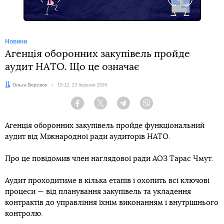
Новини
Агенція оборонних закупівель пройде
аудит НАТО. Що це означає
Автор:
Ольга Березюк
Дата:
15:12, 23 березня 2026
Facebook
Twitter
Telegram
Viber
Агенція оборонних закупівель пройде функціональний
аудит від Міжнародної ради аудиторів НАТО.
Про це повідомив член наглядової ради АОЗ Тарас Чмут.
Аудит проходитиме в кілька етапів і охопить всі ключові
процеси — від планування закупівель та укладення
контрактів до управління їхнім виконанням і внутрішнього
контролю.