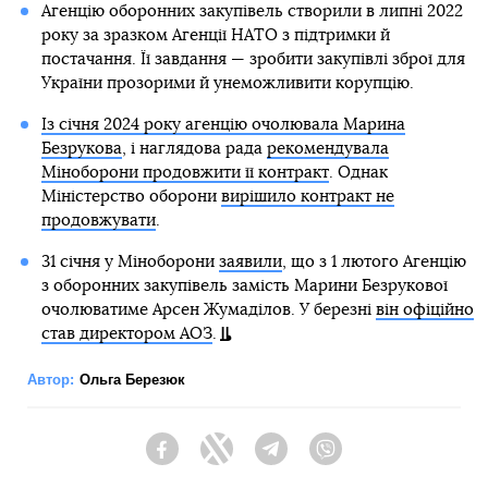
Агенцію оборонних закупівель створили в липні 2022
року за зразком Агенції НАТО з підтримки й
постачання. Її завдання — зробити закупівлі зброї для
України прозорими й унеможливити корупцію.
Із січня 2024 року агенцію очолювала Марина
Безрукова
, і наглядова рада
рекомендувала
Міноборони продовжити її контракт
. Однак
Міністерство оборони
вирішило контракт не
продовжувати
.
31 січня у Міноборони
заявили
, що з 1 лютого Агенцію
з оборонних закупівель замість Марини Безрукової
очолюватиме Арсен Жумаділов. У березні
він офіційно
став директором АОЗ
.
Автор:
Ольга Березюк
Facebook
Twitter
Telegram
Viber