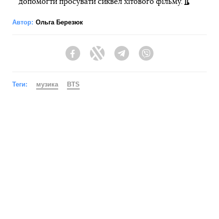
допомогти просувати сиквел хітового фільму.
Автор:
Ольга Березюк
Facebook
Twitter
Telegram
Viber
Теги:
музика
BTS
Підпишись на наш
Telegram