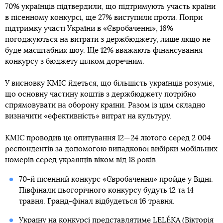
70% українців підтвердили, що підтримують участь країни
в пісенному конкурсі, ще 27% виступили проти. Попри
підтримку участі України в «Євробаченні», 16%
погоджуються на витрати з держбюджету, лише якщо не
буде масштабних шоу. Ще 12% вважають фінансування
конкурсу з бюджету цілком доречним.
У висновку КМІС йдеться, що більшість українців розуміє,
що основну частину коштів з держбюджету потрібно
спрямовувати на оборону країни. Разом із цим складно
визначити «ефективність» витрат на культуру.
КМІС проводив це опитування 12—24 лютого серед 2 004
респондентів за допомогою випадкової вибірки мобільних
номерів серед українців віком від 18 років.
70-й пісенний конкурс «Євробачення» пройде у Відні.
Півфінали цьогорічного конкурсу будуть 12 та 14
травня. Гранд-фінал відбудеться 16 травня.
Україну на конкурсі представлятиме LELÉKA (Вікторія