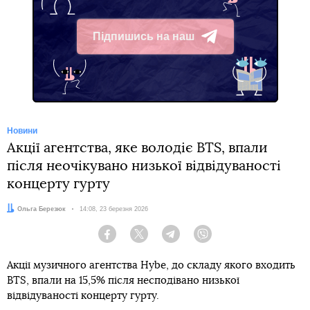
Підпишись на наш
Telegram
Новини
Акції агентства, яке володіє BTS, впали
після неочікувано низької відвідуваності
концерту гурту
Автор:
Ольга Березюк
Дата:
14:08, 23 березня 2026
Facebook
Twitter
Telegram
Viber
Акції музичного агентства Hybe, до складу якого входить
BTS, впали на 15,5% після несподівано низької
відвідуваності концерту гурту.