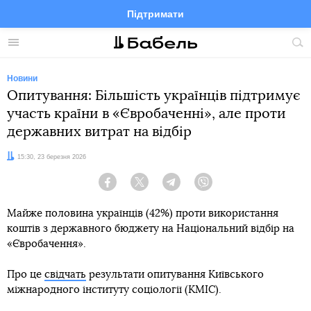
Підтримати
Facebook
Telegram
Twitter
Instagram
Меню
По
по
сай
Новини
Опитування: Більшість українців підтримує
участь країни в «Євробаченні», але проти
державних витрат на відбір
Дата:
15:30, 23 березня 2026
Facebook
Twitter
Telegram
Viber
Майже половина українців (42%) проти використання
коштів з державного бюджету на Національний відбір на
«Євробачення».
Про це
свідчать
результати опитування Київського
міжнародного інституту соціології (КМІС).