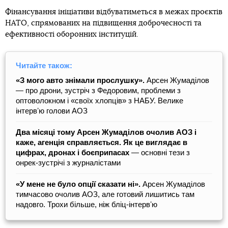
Фінансування ініціативи відбуватиметься в межах проєктів
НАТО, спрямованих на підвищення доброчесності та
ефективності оборонних інституцій.
Читайте також:
«З мого авто знімали прослушку».
Арсен Жумаділов
— про дрони, зустріч з Федоровим, проблеми з
оптоволокном і «своїх хлопців» з НАБУ. Велике
інтервʼю голови АОЗ
Два місяці тому Арсен Жумаділов очолив АОЗ і
каже, агенція справляється. Як це виглядає в
цифрах, дронах і боєприпасах
— основні тези з
онрек-зустрічі з журналістами
«У мене не було опції сказати ні».
Арсен Жумаділов
тимчасово очолив АОЗ, але готовий лишитись там
надовго. Трохи більше, ніж бліц-інтервʼю