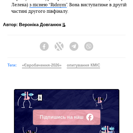
Лелека)
з піснею “Ridnym”
. Вона виступатиме в другій
частині другого півфіналу.
Автор: Вероніка Довганюк
Facebook
Twitter
Telegram
Viber
Теги:
«Євробачення-2026»
опитування КМІС
Підпишись на наш
Facebook