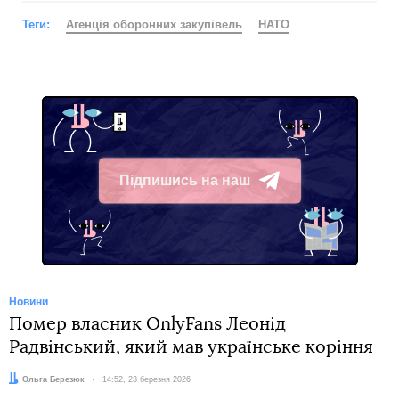
Теги:
Агенція оборонних закупівель
НАТО
Підпишись на наш
Telegram
Новини
Помер власник OnlyFans Леонід
Радвінський, який мав українське коріння
Автор:
Ольга Березюк
Дата:
14:52, 23 березня 2026