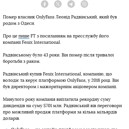
Facebook
Twitter
Telegram
Viber
Помер власник OnlyFans Леонід Радвінський, який був
родом з Одеси.
Про це
пише
FT з посиланням на пресслужбу його
компанії Fenix ​​International.
Радвінському було 43 роки. Він помер після тривалої
боротьби з раком.
Радвінський купив Fenix ​​International, компанію, що
володіє та керує платформою OnlyFans, у 2018 році. Він
був директором і мажоритарним акціонером компанії.
Минулого року компанія виплатила рекордну суму
дивідендів на суму $701 млн. Радвінський вів переговори
про можливий продаж платформи за кілька мільярдів
доларів.