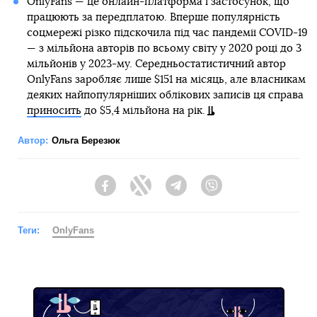
OnlyFans — це онлайн-платформа і застосунок, що
працюють за передплатою. Вперше популярність
соцмережі різко підскочила під час пандемії COVID-19
— з мільйона авторів по всьому світу у 2020 році до 3
мільйонів у 2023-му. Середньостатистичний автор
OnlyFans заробляє лише $151 на місяць, але власникам
деяких найпопулярніших облікових записів ця справа
приносить
до $5,4 мільйона на рік.
Автор:
Ольга Березюк
Facebook
Twitter
Telegram
Viber
Теги:
OnlyFans