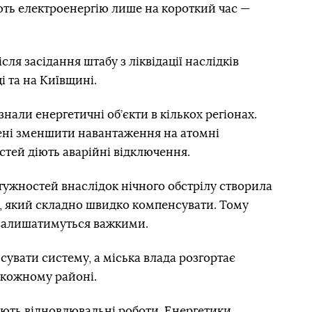
ть електроенергію лише на короткий час —
сля засідання штабу з ліквідації наслідків
і та на Київщині.
нали енергетичні об’єкти в кількох регіонах.
ені зменшити навантаження на атомні
астей діють аварійні відключення.
отужностей внаслідок нічного обстрілу створила
ї, який складно швидко компенсувати. Тому
 залишатимуться важкими.
увати систему, а міська влада розгортає
 кожному районі.
ють відновлювальні роботи. Енергетики