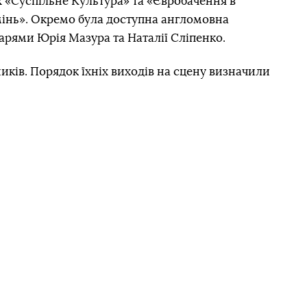
х «Суспільне Культура» та «Євробачення в
омінь». Окремо була доступна англомовна
арями Юрія Мазура та Наталії Сліпенко.
иків. Порядок їхніх виходів на сцену визначили