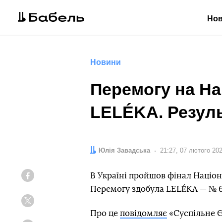
Но
Новини
Перемогу на На
LELÉKA. Резуль
Автор:
Юлія Завадська
Дата:
21:27, 07 лютого 20
В Україні пройшов фінал Націон
Facebook
Перемогу здобула LELÉKA — № 6
Twitter
Про це
повідомляє
«Суспільне Є