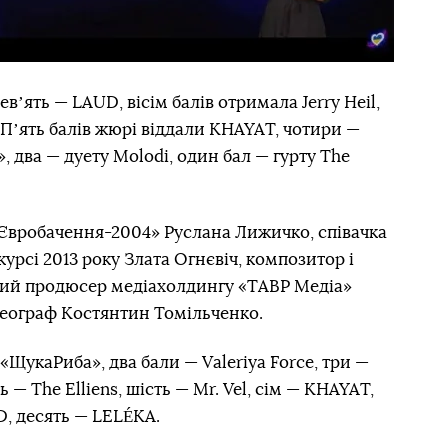
вʼять — LAUD, вісім балів отримала Jerry Heil,
. Пʼять балів жюрі віддали KHAYAT, чотири —
», два — дуету Molodi, один бал — гурту The
Євробачення-2004» Руслана Лижичко, співачка
урсі 2013 року Злата Огнєвіч, композитор і
ьний продюсер медіахолдингу «ТАВР Медіа»
реограф Костянтин Томільченко.
«ЩукаРиба», два бали — Valeriya Force, три —
 — The Elliens, шість — Mr. Vel, сім — KHAYAT,
UD, десять — LELÉKA.