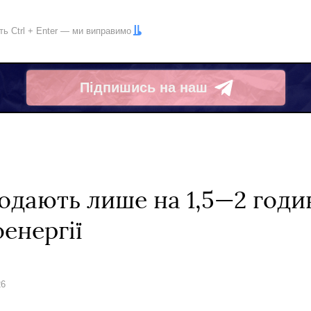
іть
Ctrl
+
Enter
— ми виправимо
Підпишись на наш
Telegram
подають лише на 1,5—2 годи
енергії
26