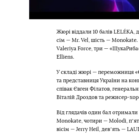
Жюрі віддали 10 балів LELÉKA, де
сім — Mr. Vel, шість — Monokate
Valeriya Force, три — «ЩукаРиба
Elliens.
У складі жюрі — переможниця «
та представниця України на конк
співак Євген Філатов, генерал
Віталій Дроздов та режисер-хо
Від глядачів один бал отримали 
Monokate, чотири — Molodi, пʼять
вісім — Jerry Heil, девʼять — LA