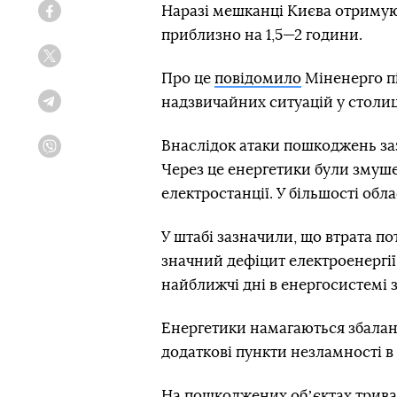
Наразі мешканці Києва отримую
Facebook
приблизно на 1,5—2 години.
Twitter
Про це
повідомило
Міненерго пі
надзвичайних ситуацій у столиц
Telegram
Внаслідок атаки пошкоджень заз
Viber
Через це енергетики були змуш
електростанції. У більшості обл
У штабі зазначили, що втрата п
значний дефіцит електроенергі
найближчі дні в енергосистемі
Енергетики намагаються збаланс
додаткові пункти незламності в
На пошкоджених обʼєктах трива