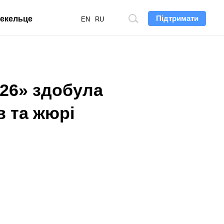
Підтримати
екельце
Пошук
EN
RU
по
сайту
26» здобула
в та жюрі