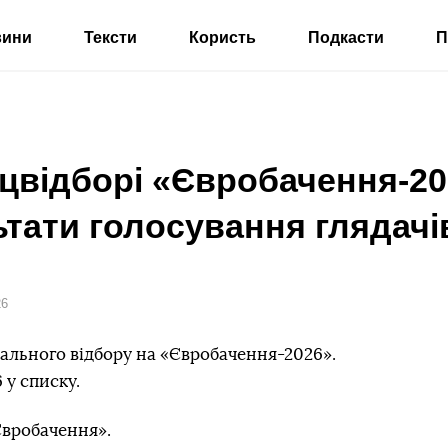
вини
Тексти
Користь
Подкасти
П
цвідборі «Євробачення-20
тати голосування глядачі
26
ального відбору на «Євробачення-2026».
 у списку.
вробачення».