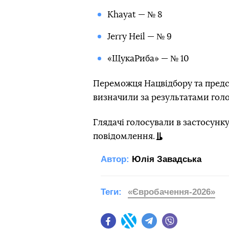
Khayat — № 8
Jerry Heil — № 9
«ЩукаРиба» — № 10
Переможця Нацвідбору та предс
визначили за результатами голо
Глядачі голосували в застосунку
повідомлення.
Автор:
Юлія Завадська
Теги:
«Євробачення-2026»
Facebook
Twitter
Telegram
Viber