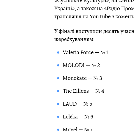
«Суспільне Культура», на сайта
Україні», а також на «Радіо Пр
трансляція на YouTube з комент
У фіналі виступили десять учасн
жеребкуванням:
Valeria Force — № 1
MOLODI — № 2
Monokate — № 3
The Elliens — № 4
LAUD — № 5
Leléka — № 6
Mr.Vel — № 7