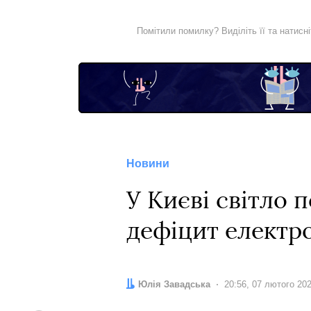
Помітили помилку? Виділіть її та натисн
Новини
У Києві світло 
дефіцит електро
Автор:
Юлія Завадська
Дата:
20:56, 07 лютого 20