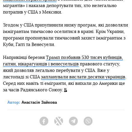
мігрантів» і наказав депортувати тих, хто нелегально
потрапив у США з Мексики.
Згодом у США призупинили низку програм, які дозволяли
іммігрантам тимчасово оселитися в країні. Крім України,
програми пропонували тимчасовий захист іммігрантам з
Куби, Гаїті та Венесуели.
Наприкінці березня
Трамп позбавив 530 тисяч кубинців,
гаїтян, нікарагуанців і венесуельців
правового статусу,
який дозволяв легально перебувати у США. Вже у
листопаді зі США
запланували вислати десятки українців
.
Серед них навіть ті емігранти, які виїхали до Америки ще
за часів Радянського Союзу.
Автор:
Анастасія Зайкова
Facebook
Twitter
Telegram
Viber