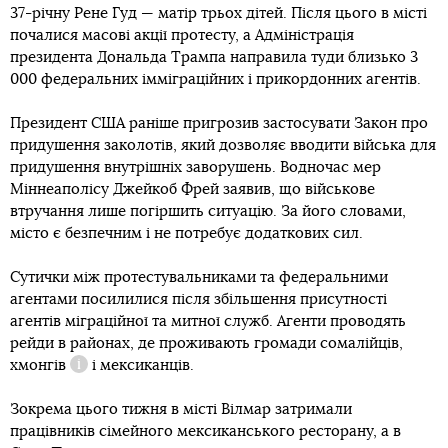
37-річну Рене Гуд — матір трьох дітей. Після цього в місті
почалися масові акції протесту, а Адміністрація
президента Дональда Трампа направила туди близько 3
000 федеральних імміграційних і прикордонних агентів.
Президент США раніше пригрозив застосувати Закон про
придушення заколотів, який дозволяє вводити війська для
придушення внутрішніх заворушень. Водночас мер
Міннеаполісу Джейкоб Фрей заявив, що військове
втручання лише погіршить ситуацію. За його словами,
місто є безпечним і не потребує додаткових сил.
Сутички між протестувальниками та федеральними
агентами посилилися після збільшення присутності
агентів міграційної та митної служб. Агенти проводять
рейди в районах, де проживають громади сомалійців,
хмонгів
і мексиканців.
Довідка
Зокрема цього тижня в місті Вілмар затримали
працівників сімейного мексиканського ресторану, а в