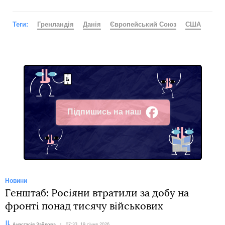
Теги:
Гренландія
Данія
Європейський Союз
США
Підпишись на наш
Facebook
Новини
Генштаб: Росіяни втратили за добу на
фронті понад тисячу військових
Автор:
Анастасія Зайкова
Дата:
07:33, 19 січня 2026