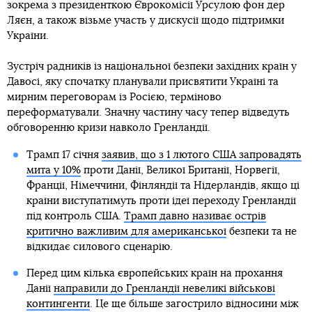
зокрема з президенткою Єврокомісії Урсулою фон дер
Ляєн, а також візьме участь у дискусії щодо підтримки
України.
Зустріч радників із національної безпеки західних країн у
Давосі, яку спочатку планували присвятити Україні та
мирним переговорам із Росією, терміново
переформатували. Значну частину часу тепер відведуть
обговоренню кризи навколо Гренландії.
Трамп 17 січня
заявив, що з 1 лютого США запровадять
мита у 10%
проти Данії, Великої Британії, Норвегії,
Франції, Німеччини, Фінляндії та Нідерландів, якщо ці
країни виступатимуть проти ідеї переходу Гренландії
під контроль США.
Трамп давно називає острів
критично важливим для американської
безпеки та не
відкидає силового сценарію.
Перед цим кілька європейських країн на прохання
Данії
направили до Гренландії невеликі військові
контингенти
. Це ще більше загострило відносини між