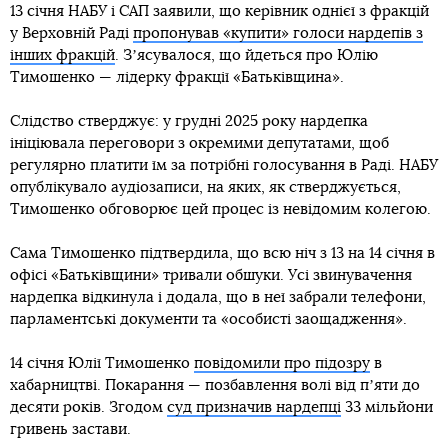
13 січня НАБУ і САП заявили, що керівник однієї з фракцій
у Верховній Раді
пропонував «купити» голоси нардепів з
інших фракцій
. Зʼясувалося, що йдеться про Юлію
Тимошенко — лідерку фракції «Батьківщина».
Слідство стверджує: у грудні 2025 року нардепка
ініціювала переговори з окремими депутатами, щоб
регулярно платити їм за потрібні голосування в Раді. НАБУ
опублікувало аудіозаписи, на яких, як стверджується,
Тимошенко обговорює цей процес із невідомим колегою.
Сама Тимошенко підтвердила, що всю ніч з 13 на 14 січня в
офісі «Батьківщини» тривали обшуки. Усі звинувачення
нардепка відкинула і додала, що в неї забрали телефони,
парламентські документи та «особисті заощадження».
14 січня Юлії Тимошенко
повідомили про підозру
в
хабарництві. Покарання — позбавлення волі від пʼяти до
десяти років. Згодом
суд призначив нардепці
33 мільйони
гривень застави.