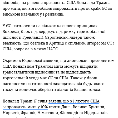
відповідь на рішення президента США Дональда Трампа
про мита, які він пообіцяв запровадити проти країн ЄС за
військові навчання у Гренландії.
У ЄС наголосили на кількох ключових принципах.
Зокрема, блок підтверджує підтримку територіальної
цілісності Гренландії. Європейські лідери також
вважають, що безпека в Арктиці є спільним інтересом ЄС і
США, зокрема в межах НАТО.
Окремо в Євросоюзі заявили, що анонсовані президентом
США Дональдом Трампом мита можуть підірвати
трансатлантичні відносини та не відповідають
торговельній угоді між ЄС та США. Також у блоці
наголосили на готовності захищатися від будь-якого
тиску та водночас зберігати діалог із Вашингтоном.
Дональд Трамп 17 січня
заявив, що з 1 лютого США
запровадять мита у 10%
проти Данії, Великої Британії,
Норвегії, Франції, Німеччини, Фінляндії та Нідерландів,