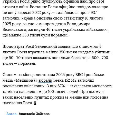
Україна і Росія рідко публікують офіційні дані про свої
втрати у війні. Востаннє Росія офіційно повідомляла про
це ще у вересні 2022 року — тоді йшлося про 5 937
загиблих. Україна оновила свою статистику 16 лютого
2025 року: за словами президента Володимира
Зеленського, загинули 46 тисяч українських військових,
ще майже 380 тисяч були поранені.
Щодо втрат Росії Зеленський заявив, що станом на 4
лютого Росія втратила майже 350 тисяч солдатів убитими,
ще 50—70 тисяч вважають зниклими безвісти, а 600—700
тисяч — поранені.
Станом на кінець листопада 2025 року BBC і російське
медіа «Медіазона»
зібрали
імена 152 142 загиблих
російських військових. З них 67% — із сільської місцевості
та міст з населенням до 100 тисяч людей. При цьому в
таких населених пунктах проживає менше ніж половина
населення Росії.
Автор:
Анастасія Зайкова