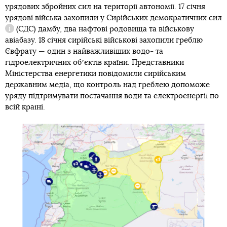
урядових збройних сил на території автономії. 17 січня
урядові війська захопили у
Сирійських демократичних сил
(СДС) дамбу, два нафтові родовища та військову
Довідка
авіабазу. 18 січня сирійські військові захопили греблю
Євфрату — один з найважливіших водо- та
гідроелектричних обʼєктів країни. Представники
Міністерства енергетики повідомили сирійським
державним медіа, що контроль над греблею допоможе
уряду підтримувати постачання води та електроенергії по
всій країні.