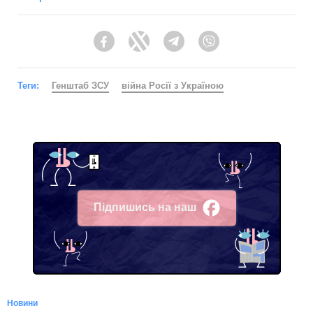
Facebook
Twitter
Telegram
Viber
Теги:
Генштаб ЗСУ
війна Росії з Україною
Підпишись на наш
Facebook
Новини