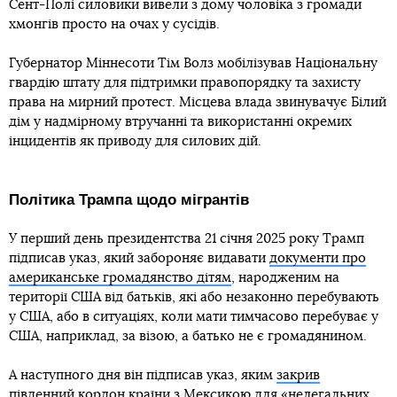
Сент-Полі силовики вивели з дому чоловіка з громади
хмонгів просто на очах у сусідів.
Губернатор Міннесоти Тім Волз мобілізував Національну
гвардію штату для підтримки правопорядку та захисту
права на мирний протест. Місцева влада звинувачує Білий
дім у надмірному втручанні та використанні окремих
інцидентів як приводу для силових дій.
Політика Трампа щодо мігрантів
У перший день президентства 21 січня 2025 року Трамп
підписав указ, який забороняє видавати
документи про
американське громадянство дітям
, народженим на
території США від батьків, які або незаконно перебувають
у США, або в ситуаціях, коли мати тимчасово перебуває у
США, наприклад, за візою, а батько не є громадянином.
А наступного дня він підписав указ, яким
закрив
південний кордон країни
з Мексикою для «нелегальних