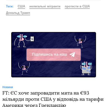
Теги:
США
нелегальні мігранти
протести в США
Дональд Трамп
Підпишись на наш
Telegram
Новини
FT: ЄС хоче запровадити мита на €93
мільярди проти США у відповідь на тарифи
Америки через Гренландію