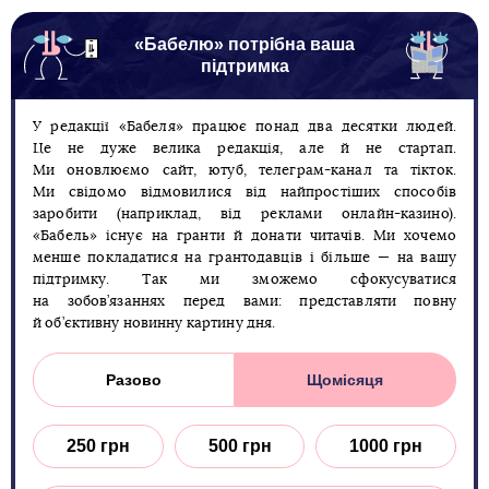
«Бабелю» потрібна ваша
підтримка
У редакції «Бабеля» працює понад два десятки людей.
Це не дуже велика редакція, але й не стартап.
Ми оновлюємо сайт, ютуб, телеграм-канал та тікток.
Ми свідомо відмовилися від найпростіших способів
заробити (наприклад, від реклами онлайн-казино).
«Бабель» існує на гранти й донати читачів. Ми хочемо
менше покладатися на грантодавців і більше — на вашу
підтримку. Так ми зможемо сфокусуватися
на зобов’язаннях перед вами: представляти повну
й об’єктивну новинну картину дня.
Разово
Щомісяця
250 грн
500 грн
1000 грн