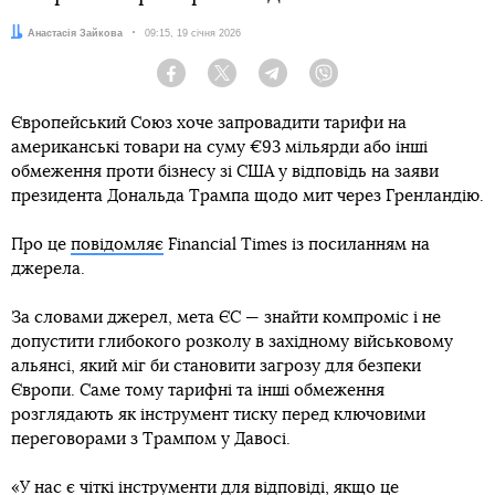
Автор:
Анастасія Зайкова
Дата:
09:15, 19 січня 2026
Facebook
Twitter
Telegram
Viber
Європейський Союз хоче запровадити тарифи на
американські товари на суму €93 мільярди або інші
обмеження проти бізнесу зі США у відповідь на заяви
президента Дональда Трампа щодо мит через Гренландію.
Про це
повідомляє
Financial Times із посиланням на
джерела.
За словами джерел, мета ЄС — знайти компроміс і не
допустити глибокого розколу в західному військовому
альянсі, який міг би становити загрозу для безпеки
Європи. Саме тому тарифні та інші обмеження
розглядають як інструмент тиску перед ключовими
переговорами з Трампом у Давосі.
«У нас є чіткі інструменти для відповіді, якщо це