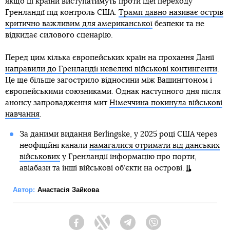
якщо ці країни виступатимуть проти ідеї переходу
Гренландії під контроль США.
Трамп давно називає острів
критично важливим для американської
безпеки та не
відкидає силового сценарію.
Перед цим кілька європейських країн на прохання Данії
направили до Гренландії невеликі військові контингенти
.
Це ще більше загострило відносини між Вашингтоном і
європейськими союзниками. Однак наступного дня після
анонсу запровадження мит
Німеччина покинула військові
навчання
.
За даними видання Berlingske, у 2025 році США через
неофіційні канали
намагалися отримати від данських
військових
у Гренландії інформацію про порти,
авіабази та інші військові об’єкти на острові.
Автор:
Анастасія Зайкова
Facebook
Twitter
Telegram
Viber