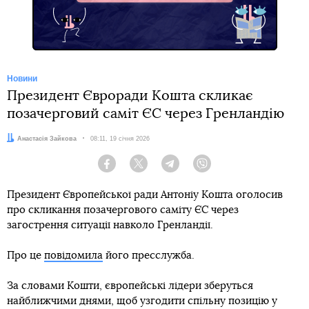
Новини
Президент Євроради Кошта скликає
позачерговий саміт ЄС через Гренландію
Автор:
Анастасія Зайкова
Дата:
08:11, 19 січня 2026
Facebook
Twitter
Telegram
Viber
Президент Європейської ради Антоніу Кошта оголосив
про скликання позачергового саміту ЄС через
загострення ситуації навколо Гренландії.
Про це
повідомила
його пресслужба.
За словами Кошти, європейські лідери зберуться
найближчими днями, щоб узгодити спільну позицію у