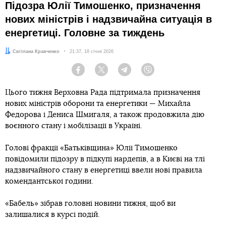
Підозра Юлії Тимошенко, призначення
нових міністрів і надзвичайна ситуація в
енергетиці. Головне за тиждень
Автор:
Світлана Кравченко
Дата:
21:37, 18 січня 2026
Facebook
Twitter
Telegram
Viber
Цього тижня Верховна Рада підтримала призначення
нових міністрів оборони та енергетики — Михайла
Федорова і Дениса Шмигаля, а також продовжила дію
воєнного стану і мобілізації в Україні.
Голові фракції «Батьківщина» Юлії Тимошенко
повідомили підозру в підкупі нардепів, а в Києві на тлі
надзвичайного стану в енергетиці ввели нові правила
комендантської години.
«Бабель» зібрав головні новини тижня, щоб ви
залишалися в курсі подій.