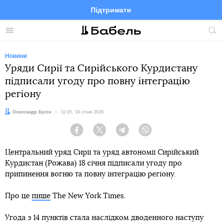
Підтримати
Facebook
Telegram
Twitter
Instagram
Меню
По
по
сай
Новини
Уряди Сирії та Сирійського Курдистану
підписали угоду про повну інтеграцію
регіону
Автор:
Олександр Булін
Дата:
11:05, 19 січня 2026
Facebook
Twitter
Telegram
Viber
Центральний уряд Сирії та уряд автономії Сирійський
Курдистан (Рожава) 18 січня підписали угоду про
припинення вогню та повну інтеграцію регіону.
Про це
пише
The New York Times.
Угода з 14 пунктів стала наслідком дводенного наступу