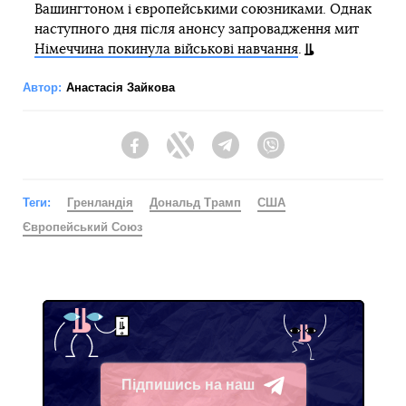
Вашингтоном і європейськими союзниками. Однак
наступного дня після анонсу запровадження мит
Німеччина покинула військові навчання
.
Автор:
Анастасія Зайкова
Facebook
Twitter
Telegram
Viber
Теги:
Гренландія
Дональд Трамп
США
Європейський Союз
Підпишись на наш
Telegram