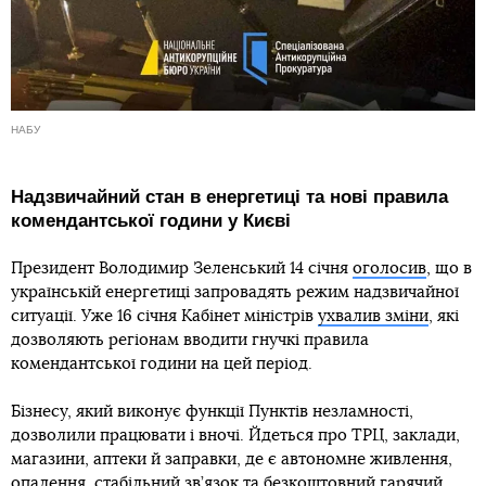
НАБУ
Надзвичайний стан в енергетиці та нові правила
комендантської години у Києві
Президент Володимир Зеленський 14 січня
оголосив
, що в
українській енергетиці запровадять режим надзвичайної
ситуації. Уже 16 січня Кабінет міністрів
ухвалив зміни
, які
дозволяють регіонам вводити гнучкі правила
комендантської години на цей період.
Бізнесу, який виконує функції Пунктів незламності,
дозволили працювати і вночі. Йдеться про ТРЦ, заклади,
магазини, аптеки й заправки, де є автономне живлення,
опалення, стабільний зв’язок та безкоштовний гарячий