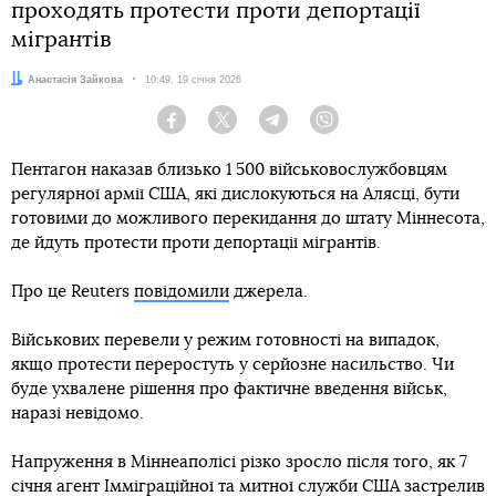
проходять протести проти депортації
мігрантів
Автор:
Анастасія Зайкова
Дата:
10:49, 19 січня 2026
Facebook
Twitter
Telegram
Viber
Пентагон наказав близько 1 500 військовослужбовцям
регулярної армії США, які дислокуються на Алясці, бути
готовими до можливого перекидання до штату Міннесота,
де йдуть протести проти депортації мігрантів.
Про це Reuters
повідомили
джерела.
Військових перевели у режим готовності на випадок,
якщо протести переростуть у серйозне насильство. Чи
буде ухвалене рішення про фактичне введення військ,
наразі невідомо.
Напруження в Міннеаполісі різко зросло після того, як 7
січня агент Імміграційної та митної служби США застрелив