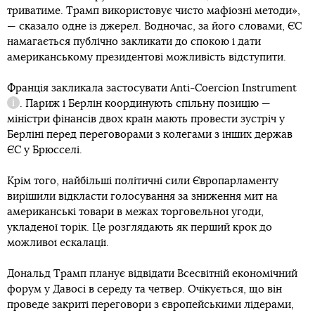
триватиме. Трамп використовує чисто мафіозні методи»,
— сказало одне із джерел. Водночас, за його словами, ЄС
намагається публічно закликати до спокою і дати
американському президентові можливість відступити.
Франція закликала застосувати
Anti-Coercion Instrument
. Париж і Берлін координують спільну позицію —
Довідка
міністри фінансів двох країн мають провести зустріч у
Берліні перед переговорами з колегами з інших держав
ЄС у Брюсселі.
Крім того, найбільші політичні сили Європарламенту
вирішили відкласти голосування за зниження мит на
американські товари в межах торговельної угоди,
укладеної торік. Це розглядають як перший крок до
можливої ескалації.
Дональд Трамп планує відвідати Всесвітній економічний
форум у Давосі в середу та четвер. Очікується, що він
проведе закриті переговори з європейськими лідерами,