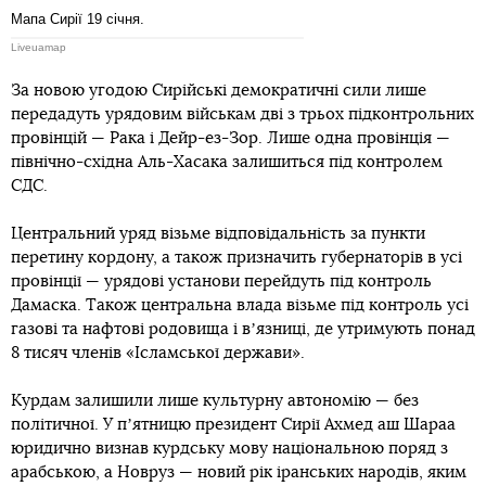
Мапа Сирії 19 січня.
Liveuamap
За новою угодою Сирійські демократичні сили лише
передадуть урядовим військам дві з трьох підконтрольних
провінцій — Рака і Дейр-ез-Зор. Лише одна провінція —
північно-східна Аль-Хасака залишиться під контролем
СДС.
Центральний уряд візьме відповідальність за пункти
перетину кордону, а також призначить губернаторів в усі
провінції — урядові установи перейдуть під контроль
Дамаска. Також центральна влада візьме під контроль усі
газові та нафтові родовища і вʼязниці, де утримують понад
8 тисяч членів «Ісламської держави».
Курдам залишили лише культурну автономію — без
політичної. У пʼятницю президент Сирії Ахмед аш Шараа
юридично визнав курдську мову національною поряд з
арабською, а Новруз — новий рік іранських народів, яким