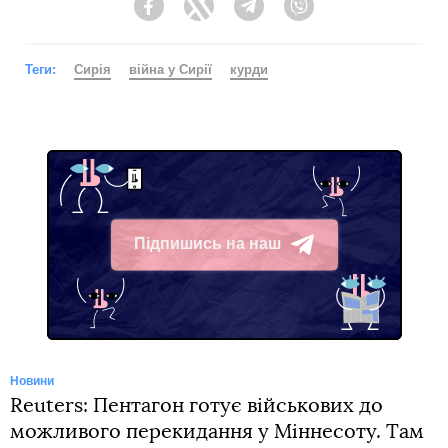
Facebook
Twitter
Telegram
Viber
Теги:
Сирія
війна у Сирії
курди
Підпишись на наш
Telegram
Новини
Reuters: Пентагон готує військових до
можливого перекидання у Міннесоту. Там