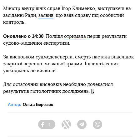
Міністр внутрішніх справ Ігор Клименко, виступаючи на
засіданні Ради,
заявив
, що взяв справу під особистий
контроль.
Оновлено о 14:30
. Поліція
отримала
перші результати
судово-медичної експертизи.
За висновком судмедексперта, смерть настала внаслідок
закритої черепно-мозкової травми. Інших тілесних
ушкоджень не виявили.
Для остаточних висновків необхідно дочекатися
результатів гістологічних досліджень.
Автор:
Ольга Березюк
1
Facebook
Twitter
Telegram
Viber