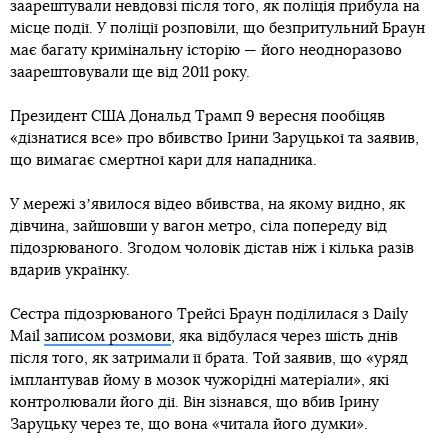
заарештували невдовзі після того, як поліція прибула на
місце події. У поліції розповіли, що безпритульний Браун
має багату кримінальну історію — його неодноразово
заарештовували ще від 2011 року.
Президент США Дональд Трамп 9 вересня пообіцяв
«дізнатися все» про вбивство Ірини Заруцької та заявив,
що вимагає смертної кари для нападника.
У мережі зʼявилося відео вбивства, на якому видно, як
дівчина, зайшовши у вагон метро, сіла попереду від
підозрюваного. Згодом чоловік дістав ніж і кілька разів
вдарив українку.
Сестра підозрюваного Трейсі Браун поділилася з Daily
Mail
записом розмови
, яка відбулася через шість днів
після того, як затримали її брата. Той заявив, що «уряд
імплантував йому в мозок чужорідні матеріали», які
контролювали його дії. Він зізнався, що вбив Ірину
Заруцьку через те, що вона «читала його думки».