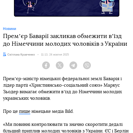
Новини
Премʼєр Баварії закликав обмежити вʼїзд
до Німеччини молодих чоловіків з України
Автор:
Світлана Кравченко
Дата:
11:13, 24 жовтня 2025
Facebook
Twitter
Telegram
Viber
Премʼєр-міністр німецької федеральної землі Баварія і
лідер партії «Християнсько-соціальний союз» Маркус
Зьодер вимагає обмежити вʼїзд до Німеччини молодих
українських чоловіків.
Про це
пише
німецьке медіа Bild.
«Ми повинні контролювати та значно скоротити дедалі
більший приплив молодих чоловіків з України. ЄС і Берлін