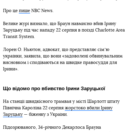
Про це
пише
NBC News.
Велике журі визнало, що Браун навмисно вбив Ірину
Заруцьку під час нападу 22 серпня в поїзді Charlotte Area
Transit System.
Лорен О. Ньютон, адвокат, що представляє сімʼю
українки, заявила, що вони «задоволені обвинувальним
висновком і сподіваються на швидке правосуддя для
Ірини».
Що відомо про вбивство Ірини Заруцької
На станції швидкісного трамвая у місті Шарлотт штату
Північна Кароліна 22 серпня
жорстоко вбили Ірину
Заруцьку
— біженку з України.
Підозрюваного, 34-річного Декарлоса Брауна