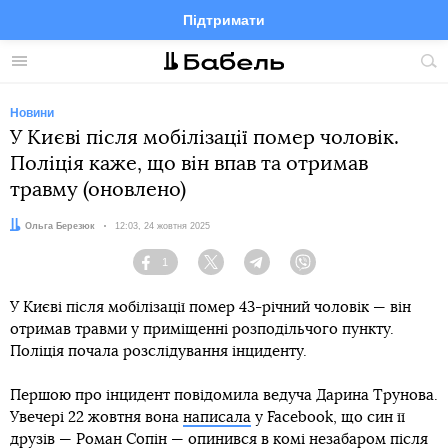
Підтримати
Facebook
Telegram
Twitter
Instagram
Меню
По
по
сай
Новини
У Києві після мобілізації помер чоловік.
Поліція каже, що він впав та отримав
травму (оновлено)
Автор:
Ольга Березюк
Дата:
12:03, 24 жовтня 2025
1
Facebook
Twitter
Telegram
Viber
У Києві після мобілізації помер 43-річний чоловік — він
отримав травми у приміщенні розподільчого пункту.
Поліція почала розслідування інциденту.
Першою про інцидент повідомила ведуча Дарина Трунова.
Увечері 22 жовтня вона
написала
у Facebook, що син її
друзів — Роман Сопін — опинився в комі незабаром після