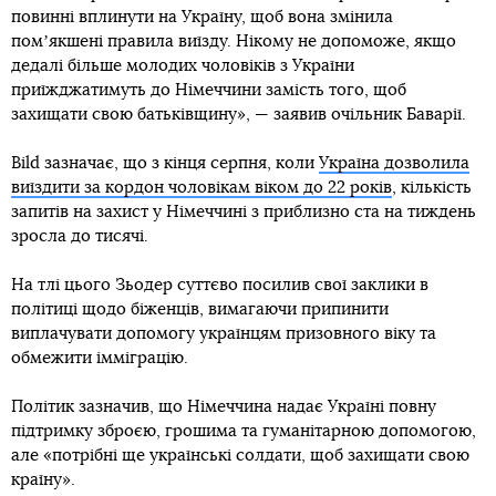
повинні вплинути на Україну, щоб вона змінила
помʼякшені правила виїзду. Нікому не допоможе, якщо
дедалі більше молодих чоловіків з України
приїжджатимуть до Німеччини замість того, щоб
захищати свою батьківщину», — заявив очільник Баварії.
Bild зазначає, що з кінця серпня, коли
Україна дозволила
виїздити за кордон чоловікам віком до 22 років
, кількість
запитів на захист у Німеччині з приблизно ста на тиждень
зросла до тисячі.
На тлі цього Зьодер суттєво посилив свої заклики в
політиці щодо біженців, вимагаючи припинити
виплачувати допомогу українцям призовного віку та
обмежити імміграцію.
Політик зазначив, що Німеччина надає Україні повну
підтримку зброєю, грошима та гуманітарною допомогою,
але «потрібні ще українські солдати, щоб захищати свою
країну».