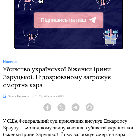
Підпишись на наш
Telegram
Новини
Убивство українcької біженки Ірини
Заруцької. Підозрюваному загрожує
смертна кара
Автор:
Ольга Березюк
Дата:
11:45, 24 жовтня 2025
Facebook
Twitter
Telegram
Viber
У США Федеральний суд присяжних висунув Декарлосу
Брауну — молодшому звинувачення в убивстві української
біженки Ірини Заруцької. Йому загрожує смертна кара.