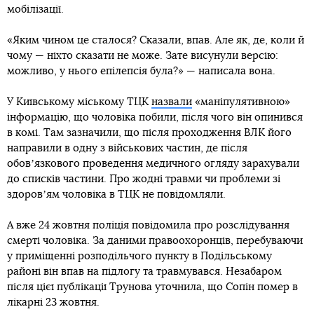
мобілізації.
«Яким чином це сталося? Сказали, впав. Але як, де, коли й
чому — ніхто сказати не може. Зате висунули версію:
можливо, у нього епілепсія була?» — написала вона.
У Київському міському ТЦК
назвали
«маніпулятивною»
інформацію, що чоловіка побили, після чого він опинився
в комі. Там зазначили, що після проходження ВЛК його
направили в одну з військових частин, де після
обовʼязкового проведення медичного огляду зарахували
до списків частини. Про жодні травми чи проблеми зі
здоровʼям чоловіка в ТЦК не повідомляли.
А вже 24 жовтня поліція повідомила про розслідування
смерті чоловіка. За даними правоохоронців, перебуваючи
у приміщенні розподільчого пункту в Подільському
районі він впав на підлогу та травмувався. Незабаром
після цієї публікації Трунова уточнила, що Сопін помер в
лікарні 23 жовтня.