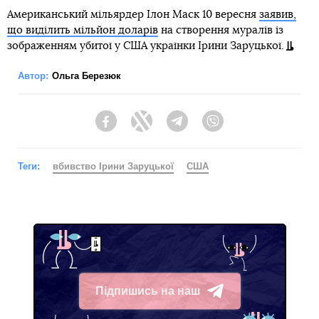
Американський мільярдер Ілон Маск 10 вересня
заявив,
що виділить мільйон доларів
на створення муралів із
зображенням убитої у США українки Ірини Заруцької.
Автор:
Ольга Березюк
Facebook
Twitter
Telegram
Viber
Теги:
вбивство Ірини Заруцької
США
Підпишись на наш
Telegram