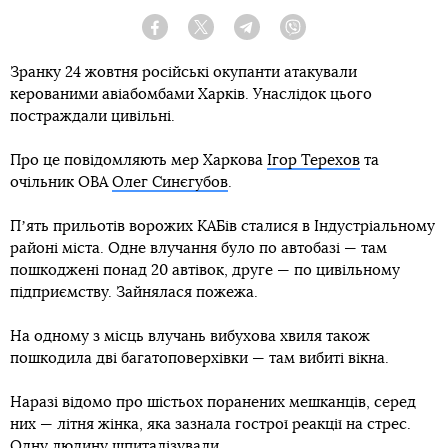
Facebook
Twitter
Telegram
Viber
Зранку 24 жовтня російські окупанти атакували
керованими авіабомбами Харків. Унаслідок цього
постраждали цивільні.
Про це повідомляють мер Харкова
Ігор Терехов
та
очільник ОВА
Олег Синєгубов
.
Пʼять прильотів ворожих КАБів сталися в Індустріальному
районі міста. Одне влучання було по автобазі — там
пошкоджені понад 20 автівок, друге — по цивільному
підприємству. Зайнялася пожежа.
На одному з місць влучань вибухова хвиля також
пошкодила дві багатоповерхівки — там вибиті вікна.
Наразі відомо про шістьох поранених мешканців, серед
них — літня жінка, яка зазнала гострої реакції на стрес.
Одну людину шпиталізували.