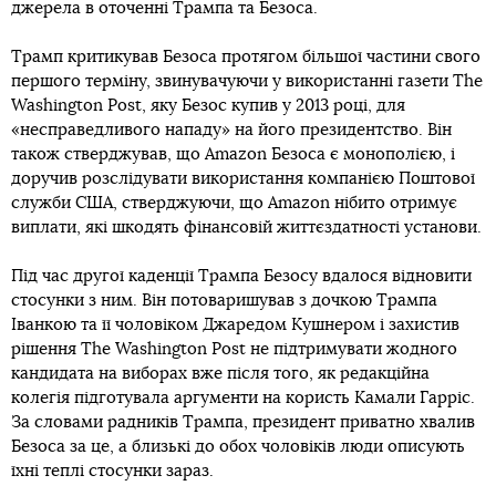
джерела в оточенні Трампа та Безоса.
Трамп критикував Безоса протягом більшої частини свого
першого терміну, звинувачуючи у використанні газети The
Washington Post, яку Безос купив у 2013 році, для
«несправедливого нападу» на його президентство. Він
також стверджував, що Amazon Безоса є монополією, і
доручив розслідувати використання компанією Поштової
служби США, стверджуючи, що Amazon нібито отримує
виплати, які шкодять фінансовій життєздатності установи.
Під час другої каденції Трампа Безосу вдалося відновити
стосунки з ним. Він потоваришував з дочкою Трампа
Іванкою та її чоловіком Джаредом Кушнером і захистив
рішення The Washington Post не підтримувати жодного
кандидата на виборах вже після того, як редакційна
колегія підготувала аргументи на користь Камали Гарріс.
За словами радників Трампа, президент приватно хвалив
Безоса за це, а близькі до обох чоловіків люди описують
їхні теплі стосунки зараз.