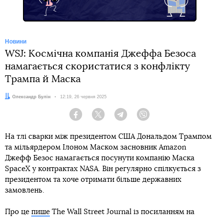
Новини
WSJ: Космічна компанія Джеффа Безоса
намагається скористатися з конфлікту
Трампа й Маска
Автор:
Олександр Булін
Дата:
12:19, 26 червня 2025
Facebook
Twitter
Telegram
Viber
На тлі сварки між президентом США Дональдом Трампом
та мільярдером Ілоном Маском засновник Amazon
Джефф Безос намагається посунути компанію Маска
SpaceX у контрактах NASA. Він регулярно спілкується з
президентом та хоче отримати більше державних
замовлень.
Про це
пише
The Wall Street Journal із посиланням на