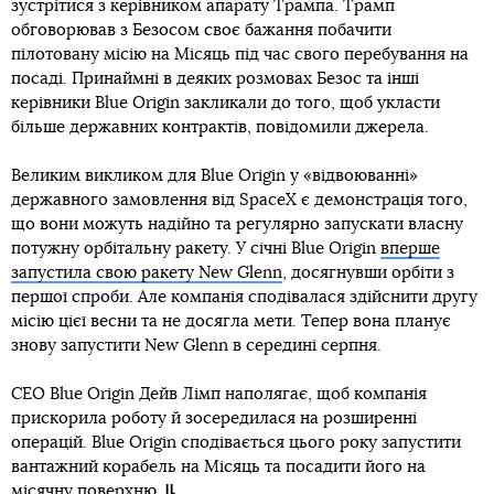
зустрітися з керівником апарату Трампа. Трамп
обговорював з Безосом своє бажання побачити
пілотовану місію на Місяць під час свого перебування на
посаді. Принаймні в деяких розмовах Безос та інші
керівники Blue Origin закликали до того, щоб укласти
більше державних контрактів, повідомили джерела.
Великим викликом для Blue Origin у «відвоюванні»
державного замовлення від SpaceX є демонстрація того,
що вони можуть надійно та регулярно запускати власну
потужну орбітальну ракету. У січні Blue Origin
вперше
запустила свою ракету New Glenn
, досягнувши орбіти з
першої спроби. Але компанія сподівалася здійснити другу
місію цієї весни та не досягла мети. Тепер вона планує
знову запустити New Glenn в середині серпня.
CEO Blue Origin Дейв Лімп наполягає, щоб компанія
прискорила роботу й зосередилася на розширенні
операцій. Blue Origin сподівається цього року запустити
вантажний корабель на Місяць та посадити його на
місячну поверхню.