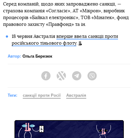
Серед компаній, щодо яких запроваджено санкції, —
страхова компанія «Согласіє», АТ «Мікрон», виробник
процесорів «Байкал електронікс», ТОВ «Мінатек», фонд
правового захисту «Правфонд» та ін.
18 червня Австралія
вперше ввела санкції проти
російського тіньового флоту
.
Автор:
Ольга Березюк
Facebook
Twitter
Telegram
Viber
Теги:
санкції проти Росії
Австралія