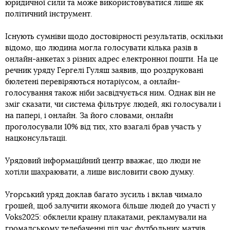
юридичної сили та може використовуватися лише як
політичний інструмент.
Існують сумніви щодо достовірності результатів, оскільки
відомо, що людина могла голосувати кілька разів в
онлайн-анкетах з різних адрес електронної пошти. На це
речник уряду Гергелі Гуляш заявив, що роздруковані
бюлетені перевіряються нотаріусом, а онлайн-
голосування також ніби засвідчується ним. Однак він не
зміг сказати, чи система фільтрує людей, які голосували і
на папері, і онлайн. За його словами, онлайн
проголосували 10% від тих, хто взагалі брав участь у
нацконсультації.
Урядовий інформаційний центр вважає, що люди не
хотіли шахраювати, а лише висловити свою думку.
Угорський уряд доклав багато зусиль і вклав чимало
грошей, щоб залучити якомога більше людей до участі у
Voks2025: обклеїли країну плакатами, рекламували на
громадському телебаченні під час футбольних матчів,