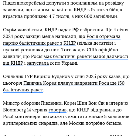
Південнокорейські депутати з посиланням на розвідку
заявляли, що станом на квітень КНДР з 15 тисяч бійців
втратила приблизно 4,7 тисячі, з них 600 загиблими.
Окрім живої сили, КНДР надає РФ озброєння. Ще 4 січня
2024 року західні медіа написали, що
Росія отримала
партію балістичних ракет з
КНДР
(кілька десятків) і
пускові установки до них. Того ж дня США офіційно
заявили, що Росія
має балістичні ракети малої дальності
від КНДР
і
запускала
їх по Україні.
Очільник ГУР Кирило Буданов у січні 2025 року казав, що
цьогоріч
Північна Корея планує направити Росії ще 150
балістичних ракет
.
Міністр оборони Південної Кореї Шин Вон Сік в інтервʼю
Bloomberg 14 червня
говорив
, що КНДР відправила до
Росії контейнери, які можуть вмістити майже 5 мільйонів
артилерійських снарядів, але Москві потрібно більше.