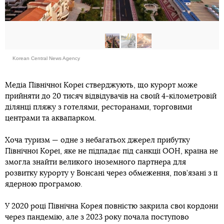
Korean Central News Agency
Медіа Північної Кореї стверджують, що курорт може
прийняти до 20 тисяч відвідувачів на своїй 4-кілометровій
ділянці пляжу з готелями, ресторанами, торговими
центрами та аквапарком.
Хоча туризм — одне з небагатьох джерел прибутку
Північної Кореї, яке не підпадає під санкції ООН, країна не
змогла знайти великого іноземного партнера для
розвитку курорту у Вонсані через обмеження, пов’язані з її
ядерною програмою.
У 2020 році Північна Корея повністю закрила свої кордони
через пандемію, але з 2023 року почала поступово