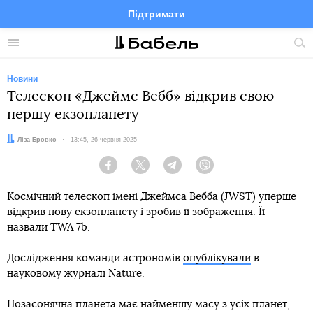
Підтримати
Facebook
Telegram
Twitter
Instagram
Меню
По
по
сай
Новини
Телескоп «Джеймс Вебб» відкрив свою
першу екзопланету
Автор:
Ліза Бровко
Дата:
13:45, 26 червня 2025
Facebook
Twitter
Telegram
Viber
Космічний телескоп імені Джеймса Вебба (JWST) уперше
відкрив нову екзопланету і зробив її зображення. Її
назвали TWA 7b.
Дослідження команди астрономів
опублікували
в
науковому журналі Nature.
Позасонячна планета має найменшу масу з усіх планет,