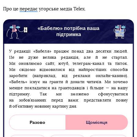
Про це
передає
угорське медіа Telex.
«Бабелю» потрібна ваша
підтримка
У редакції «Бабеля» працює понад два десятки людей.
Це не дуже велика редакція, але й не стартап.
Ми оновлюємо сайт, ютуб, телеграм-канал та тікток.
Ми свідомо відмовилися від найпростіших способів
заробити (наприклад, від реклами онлайн-казино).
«Бабель» існує на гранти й донати читачів. Ми хочемо
менше покладатися на грантодавців і більше — на вашу
підтримку. Так ми зможемо сфокусуватися
на зобов’язаннях перед вами: представляти повну
й об’єктивну новинну картину дня.
Разово
Щомісяця