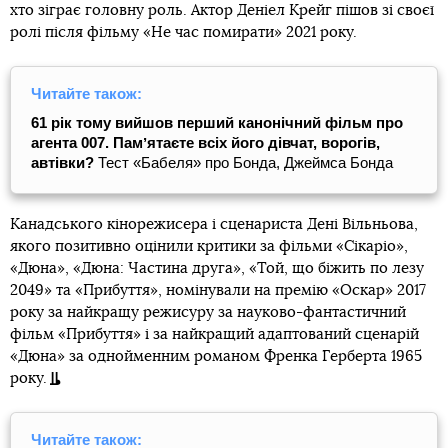
хто зіграє головну роль. Актор Деніел Крейг пішов зі своєї
ролі після фільму «Не час помирати» 2021 року.
Читайте також:
61 рік тому вийшов перший канонічний фільм про
агента 007. Памʼятаєте всіх його дівчат, ворогів,
автівки?
Тест «Бабеля» про Бонда, Джеймса Бонда
Канадського кінорежисера і сценариста Дені Вільньова,
якого позитивно оцінили критики за фільми «Сікаріо»,
«Дюна», «Дюна: Частина друга», «Той, що біжить по лезу
2049» та «Прибуття», номінували на премію «Оскар» 2017
року за найкращу режисуру за науково-фантастичний
фільм «Прибуття» і за найкращий адаптований сценарій
«Дюна» за однойменним романом Френка Герберта 1965
року.
Читайте також: