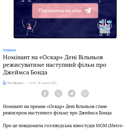
Підпишись на наш
Telegram
Новини
Номінант на «Оскар» Дені Вільньов
режисуватиме наступний фільм про
Джеймса Бонда
Автор:
Ліза Бровко
Дата:
11:42, 26 червня 2025
Facebook
Twitter
Telegram
Viber
Номінант на премію «Оскар» Дені Вільньов стане
режисером наступного фільму про Джеймса Бонда.
Про це повідомила голлівудська кіностудія MGM (Metro-