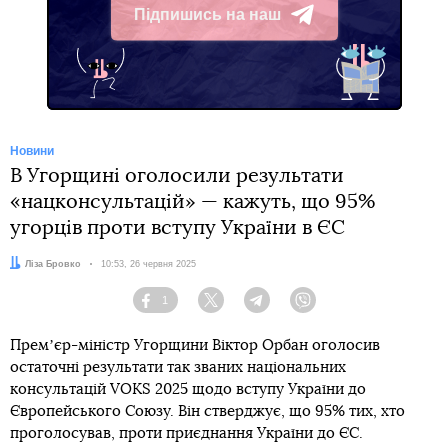
Підпишись на наш
Telegram
Новини
В Угорщині оголосили результати
«нацконсультацій» — кажуть, що 95%
угорців проти вступу України в ЄС
Автор:
Ліза Бровко
Дата:
10:53, 26 червня 2025
1
Facebook
Twitter
Telegram
Viber
Премʼєр-міністр Угорщини Віктор Орбан оголосив
остаточні результати так званих національних
консультацій VOKS 2025 щодо вступу України до
Європейського Союзу. Він стверджує, що 95% тих, хто
проголосував, проти приєднання України до ЄС.