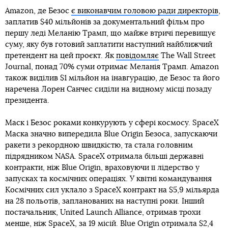
Amazon, де Безос
є виконавчим головою ради директорів
,
заплатив $40 мільйонів за документальний фільм про
першу леді Меланію Трамп, що майже втричі перевищує
суму, яку був готовий заплатити наступний найближчий
претендент на цей проєкт. Як
повідомляє
The Wall Street
Journal, понад 70% суми отримає Меланія Трамп. Amazon
також виділив $1 мільйон на інавгурацію, де Безос та його
наречена Лорен Санчес сиділи на видному місці позаду
президента.
Маск і Безос роками конкурують у сфері космосу. SpaceX
Маска значно випередила Blue Origin Безоса, запускаючи
ракети з рекордною швидкістю, та стала головним
підрядником NASA. SpaceX отримала більші державні
контракти, ніж Blue Origin, враховуючи її лідерство у
запусках та космічних операціях. У квітні командування
Космічних сил уклало з SpaceX контракт на $5,9 мільярда
на 28 польотів, запланованих на наступні роки. Інший
постачальник, United Launch Alliance, отримав трохи
менше, ніж SpaceX, за 19 місій. Blue Origin отримала $2,4