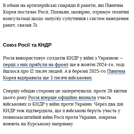
В обмін на артилерійські снаряди й ракети, які Північна
Корея постачає Росії, Пхеньян, імовірно, отримує технічні
консультації щодо запуску супутників і систем наведення
ракет, сказав Лі.
Союз Росії та КНДР
Росія використовує солдатів КНДР у війні з Україною —
перші з них прибули на фронт
ще в жовтні 2024-го, тоді
йшлося про 12 тисяч людей. А в березні 2025-го
Північна
Корея відправила ще 3 тисячі військових
.
Спершу обидві сторони це заперечували, проте 26 квітня
цього року
Росія вперше офіційно визнала
участь
військових із КНДР у війні проти України. Через два дні
КНДР теж підтвердила, що її військові беруть участь у
повномасштабній війні Росії проти України, зокрема
воюють на Курському напрямку.