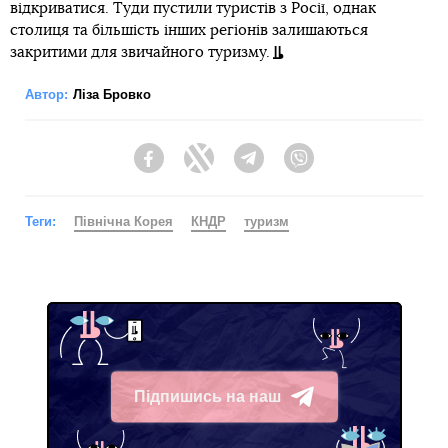
відкриватися. Туди пустили туристів з Росії, однак
столиця та більшість інших регіонів залишаються
закритими для звичайного туризму.
Автор:
Ліза Бровко
Facebook
Twitter
Telegram
Viber
Теги:
Північна Корея
КНДР
туризм
Підпишись на наш
Telegram