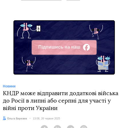
Підпишись на наш
Facebook
Новини
КНДР може відправити додаткові війська
до Росії в липні або серпні для участі у
війні проти України
Автор:
Ольга Березюк
Дата:
13:08, 26 червня 2025