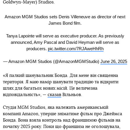
Goldwyn-Mayer) Studios.
Amazon MGM Studios sets Denis Villeneuve as director of next
James Bond film.
Tanya Lapointe will serve as executive producer. As previously
announced, Amy Pascal and David Heyman will serve as
producers.
pic.twitter.com/7RJAweHhRh
— Amazon MGM Studios (@AmazonMGMStudio)
June 26, 2025
«Я палкий шанувальник Бонда. Для мене він священна
територія. Я маю намір шанувати традицію та відкрити
шлях для багатьох нових місій. Це величезна
відповідальність», —
сказав
Вільньов.
Студія MGM Studios, яка належить американській
компанії Amazon, уперше зніматиме фільм про Джеймса
Бонда. Вона взяла контроль над франшизою фільмів на
початку 2025 року. Поки що франшиза не оголошувала,