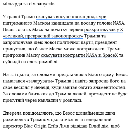
мільярда за сім запусків.
У травні Трамп
скасував висунення кандидатури
підтриманого Маском кандидата на посаду голови NASA.
Після того як Маск на початку червня
розкритикував у X
«великий, прекрасний законопроєкт»
Трампа та
запропонував ідею нової політичної партії, президент
припустив, що бізнес Маска може постраждати. Трамп
пригрозив Маску
скасувати контракти NASA зі SpaceX
та
субсидії на електромобілі.
На тлі цього, за словами представників Білого дому, Безос
намагався «зачарувати» Трампа і навіть запросив його на
своє весілля у Венеції, куди завітає багато знаменитостей.
За словами близьких до Трампа людей, президент не буде
присутній через накладки у розкладі.
Джерела повідомляють, що Безос щонайменше двічі
розмовляв з Трампом цього місяця, а генеральний
директор Blue Origin Дейв Лімп відвідав Білий дім, щоб