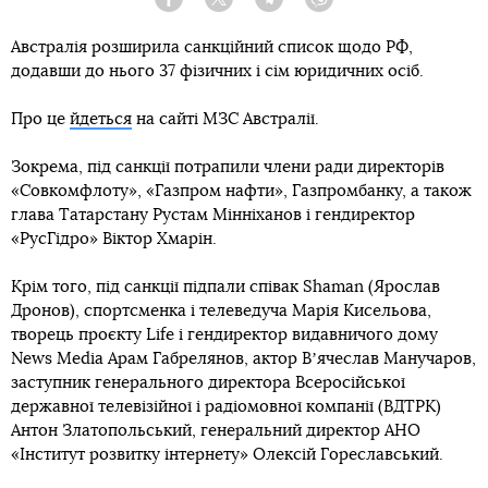
Facebook
Twitter
Telegram
Viber
Австралія розширила санкційний список щодо РФ,
додавши до нього 37 фізичних і сім юридичних осіб.
Про це
йдеться
на сайті МЗС Австралії.
Зокрема, під санкції потрапили члени ради директорів
«Совкомфлоту», «Газпром нафти», Газпромбанку, а також
глава Татарстану Рустам Мінніханов і гендиректор
«РусГідро» Віктор Хмарін.
Крім того, під санкції підпали співак Shaman (Ярослав
Дронов), спортсменка і телеведуча Марія Кисельова,
творець проєкту Life і гендиректор видавничого дому
News Media Арам Габрелянов, актор Вʼячеслав Манучаров,
заступник генерального директора Всеросійської
державної телевізійної і радіомовної компанії (ВДТРК)
Антон Златопольський, генеральний директор АНО
«Інститут розвитку інтернету» Олексій Гореславський.