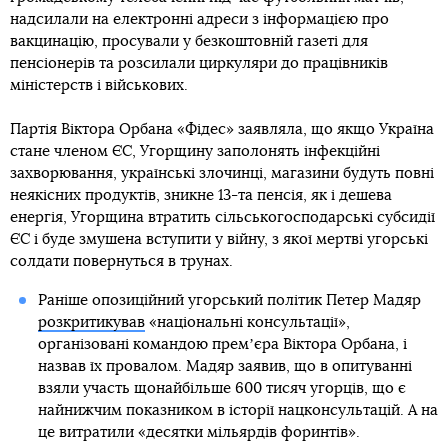
надсилали на електронні адреси з інформацією про
вакцинацію, просували у безкоштовній газеті для
пенсіонерів та розсилали циркуляри до працівників
міністерств і військових.
Партія Віктора Орбана «Фідес» заявляла, що якщо Україна
стане членом ЄС, Угорщину заполонять інфекційні
захворювання, українські злочинці, магазини будуть повні
неякісних продуктів, зникне 13-та пенсія, як і дешева
енергія, Угорщина втратить сільськогосподарські субсидії
ЄС і буде змушена вступити у війну, з якої мертві угорські
солдати повернуться в трунах.
Раніше опозиційний угорський політик Петер Мадяр
розкритикував
«національні консультації»,
організовані командою премʼєра Віктора Орбана, і
назвав їх провалом. Мадяр заявив, що в опитуванні
взяли участь щонайбільше 600 тисяч угорців, що є
найнижчим показником в історії нацконсультацій. А на
це витратили «десятки мільярдів форинтів».