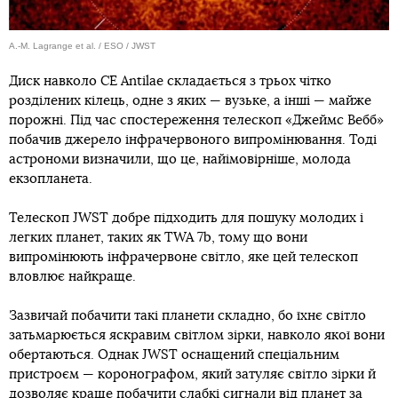
A.-M. Lagrange et al. / ESO / JWST
Диск навколо CE Antilae складається з трьох чітко
розділених кілець, одне з яких — вузьке, а інші — майже
порожні. Під час спостереження телескоп «Джеймс Вебб»
побачив джерело інфрачервоного випромінювання. Тоді
астрономи визначили, що це, найімовірніше, молода
екзопланета.
Телескоп JWST добре підходить для пошуку молодих і
легких планет, таких як TWA 7b, тому що вони
випромінюють інфрачервоне світло, яке цей телескоп
вловлює найкраще.
Зазвичай побачити такі планети складно, бо їхнє світло
затьмарюється яскравим світлом зірки, навколо якої вони
обертаються. Однак JWST оснащений спеціальним
пристроєм — коронографом, який затуляє світло зірки й
дозволяє краще побачити слабкі сигнали від планет за