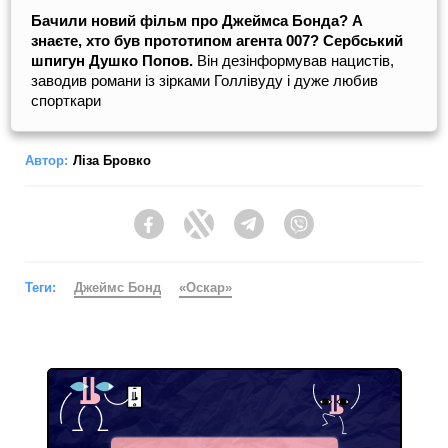
Бачили новий фільм про Джеймса Бонда? А
знаєте, хто був прототипом агента 007? Сербський
шпигун Душко Попов.
Він дезінформував нацистів,
заводив романи із зірками Голлівуду і дуже любив
спорткари
Автор:
Ліза Бровко
Facebook
Twitter
Telegram
Viber
Теги:
Джеймс Бонд
«Оскар»