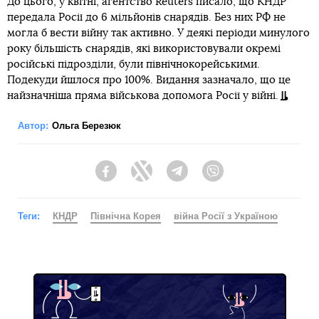
До цього, у квітні, агентство Reuters писало, що КНДР
передала Росії до 6 мільйонів снарядів. Без них РФ не
могла б вести війну так активно. У деякі періоди минулого
року більшість снарядів, які використовували окремі
російські підрозділи, були північнокорейськими.
Подекуди йшлося про 100%. Видання зазначало, що це
найзначніша пряма військова допомога Росії у війні.
Автор:
Ольга Березюк
Facebook
Twitter
Telegram
Viber
Теги:
КНДР
Північна Корея
війна Росії з Україною