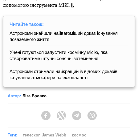
допомогою інструмента MIRI.
Читайте також:
Астрономи знайшли найвагоміший доказ існування
позаземного життя
Учені готуються запустити космічну місію, яка
створюватиме штучні сонячні затемнення
Астрономи отримали найкращий із відомих доказів
існування атмосфери на екзопланеті
Автор:
Ліза Бровко
Facebook
Twitter
Telegram
Viber
Теги:
телескоп James Webb
космос