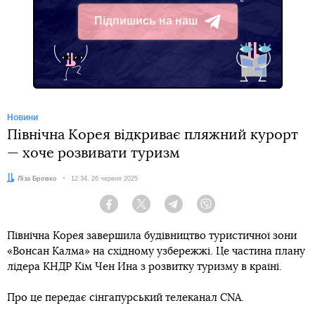
Підпишись на наш
Telegram
Новини
Північна Корея відкриває пляжний курорт
— хоче розвивати туризм
Автор:
Ліза Бровко
Дата:
12:34, 26 червня 2025
Facebook
Twitter
Telegram
Viber
Північна Корея завершила будівництво туристичної зони
«Вонсан Калма» на східному узбережжі. Це частина плану
лідера КНДР Кім Чен Ина з розвитку туризму в країні.
Про це передає сінгапурський телеканал CNA.