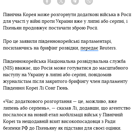
Facebook
Twitter
Telegram
Viber
Північна Корея може розгорнути додаткові війська в Росії
для участі у війні проти України вже у липні або серпні, і
Пхеньян продовжує постачати зброю Росії.
Про це заявили південнокорейські парламентарі,
посилаючись на брифінг розвідки,
передає
Reuters.
Південнокорейська Національна розвідувальна служба
(NIS) вважає, що Росія може готуватися до масштабного
наступу на Україну в липні або серпні, повідомив
журналістам після закритого брифінгу член парламенту
Південної Кореї Лі Сонг Гюнь.
«Час додаткового розгортання — це, можливо, вже
липень або серпень», — сказав Лі, додавши, що агентство
послалося на новий етап мобілізації військ у Північній
Кореї та нещодавній візит високопосадовця з Ради
безпеки РФ до Пхеньяну як підстави для своєї оцінки.