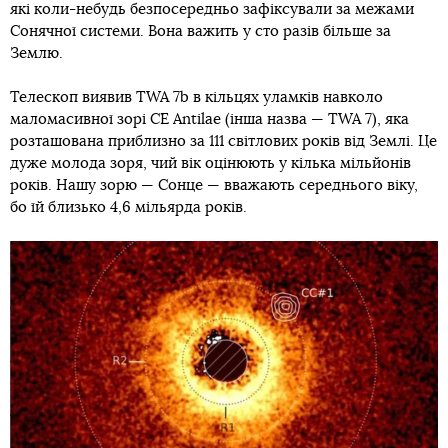
які коли-небудь безпосередньо зафіксували за межами
Сонячної системи. Вона важить у сто разів більше за
Землю.
Телескоп виявив TWA 7b в кільцях уламків навколо
маломасивної зорі CE Antilae (інша назва — TWA 7), яка
розташована приблизно за 111 світлових років від Землі. Це
дуже молода зоря, чий вік оцінюють у кілька мільйонів
років. Нашу зорю — Сонце — вважають середнього віку,
бо їй близько 4,6 мільярда років.