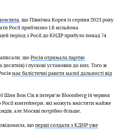
домляла
, що Північна Корея із серпня 2023 року
ати Росії приблизно 1,6 мільйона
цей період з Росії до КНДР прибуло понад 74
 написали, що
Росія отримала партію
а десятків) і пускові установки до них. Того ж
Росія
має балістичні ракети малої дальності від
ї Шин Вон Сік в інтервʼю Bloomberg 14 червня
о Росії контейнери, які можуть вмістити майже
ядів, але Москві потрібно більше.
повідомила, що
перші солдати з КДНР уже