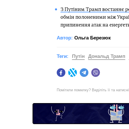
З Путіним Трамп востаннє р
обмін полоненими між Украї
припинення атак на енергети
Автор:
Ольга Березюк
Теги:
Путін
Дональд Трамп
Facebook
Twitter
Telegram
Viber
Помітили помилку? Виділіть її та натисн