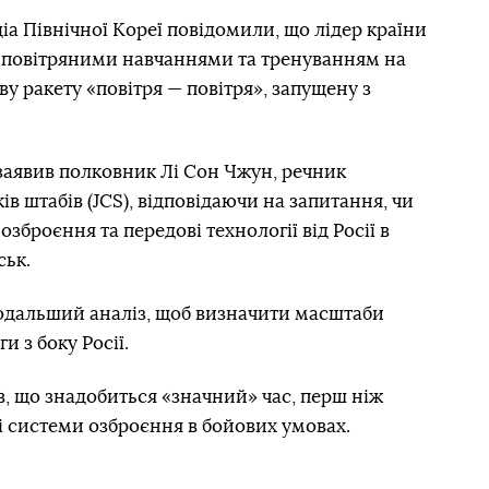
едіа Північної Кореї повідомили, що лідер країни
типовітряними навчаннями та тренуванням на
у ракету «повітря — повітря», запущену з
 заявив полковник Лі Сон Чжун, речник
в штабів (JCS), відповідаючи на запитання, чи
зброєння та передові технології від Росії в
ськ.
подальший аналіз, щоб визначити масштаби
 з боку Росії.
, що знадобиться «значний» час, перш ніж
 системи озброєння в бойових умовах.