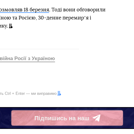
озмовляв 18 березня
. Тоді вони обговорили
ною та Росією, 30-денне перемирʼя і
ку.
війна Росії з Україною
іть
Ctrl
+
Enter
— ми виправимо
Підпишись на наш
Telegram