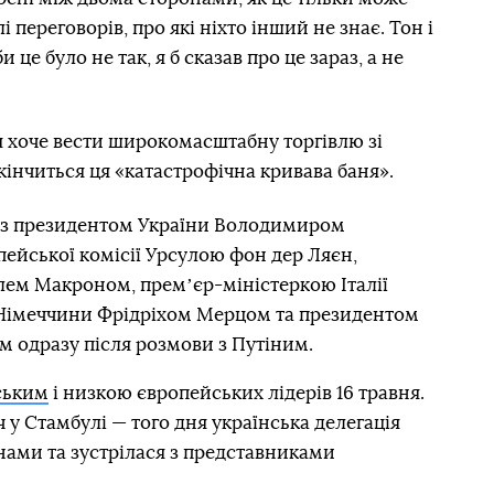
 переговорів, про які ніхто інший не знає. Тон і
це було не так, я б сказав про це зараз, а не
я хоче вести широкомасштабну торгівлю зі
інчиться ця «катастрофічна кривава баня».
в з президентом України Володимиром
ейської комісії Урсулою фон дер Ляєн,
ем Макроном, премʼєр-міністеркою Італії
імеччини Фрідріхом Мерцом та президентом
м одразу після розмови з Путіним.
ським
і низкою європейських лідерів 16 травня.
 у Стамбулі — того дня українська делегація
нами та зустрілася з представниками