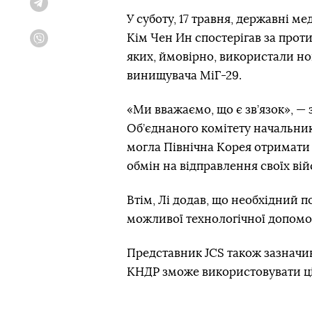
Telegram
У суботу, 17 травня, державні м
Кім Чен Ин спостерігав за про
Viber
яких, ймовірно, використали нов
винищувача МіГ-29.
«Ми вважаємо, що є зв’язок», —
Об’єднаного комітету начальникі
могла Північна Корея отримати о
обмін на відправлення своїх вій
Втім, Лі додав, що необхідний 
можливої технологічної допомоги
Представник JCS також зазначив
КНДР зможе використовувати ці