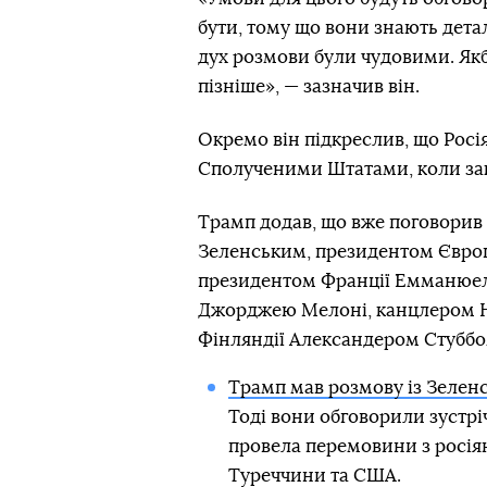
бути, тому що вони знають деталі
дух розмови були чудовими. Якби 
пізніше», — зазначив він.
Окремо він підкреслив, що Росі
Сполученими Штатами, коли зак
Трамп додав, що вже поговори
Зеленським, президентом Європ
президентом Франції Емманюел
Джорджею Мелоні, канцлером Н
Фінляндії Александером Стуббо
Трамп мав розмову із Зелен
Тоді вони обговорили зустріч
провела перемовини з росія
Туреччини та США.