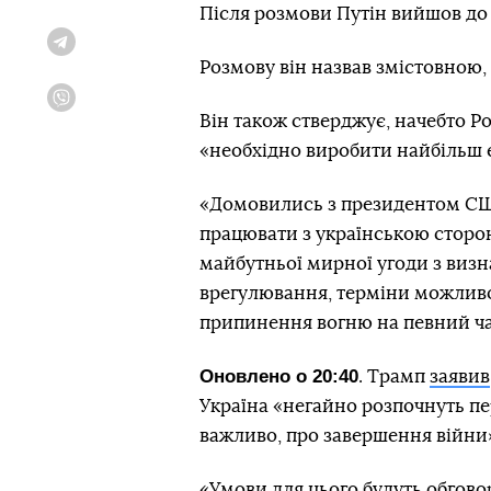
Після розмови Путін вийшов до 
Telegram
Розмову він назвав змістовною,
Viber
Він також стверджує, начебто Р
«необхідно виробити найбільш 
«Домовились з президентом США 
працювати з українською стор
майбутньої мирної угоди з виз
врегулювання, терміни можливо
припинення вогню на певний час
Оновлено о 20:40
. Трамп
заявив
Україна «негайно розпочнуть пе
важливо, про завершення війни
«Умови для цього будуть обгово