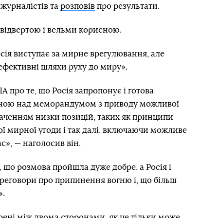
журналістів та
розповів
про результати.
 відвертою і вельми корисною.
осія виступає за мирне врегулювання, але
ефективні шляхи руху до миру».
про те, що Росія запропонує і готова
оною над меморандумом з приводу можливої
наченням низки позицій, таких як принципи
ї мирної угоди і так далі, включаючи можливе
», — наголосив він.
, що розмова пройшла дуже добре, а Росія і
реговори про припинення вогню і, що більш
».
рені між двома сторонами, як це тільки може