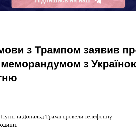
Підпишись на наш
Telegram
змови з Трампом заявив пр
 меморандумом з Україною
гню
 Путін та Дональд Трамп провели телефонну
години.