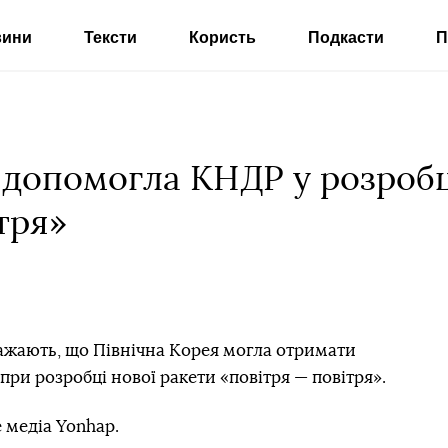
вини
Тексти
Користь
Подкасти
П
, допомогла КНДР у розробц
тря»
важають, що Північна Корея могла отримати
 при розробці нової ракети «повітря — повітря».
 медіа Yonhap.