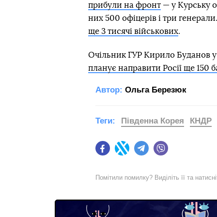
прибули на фронт
— у Курську о
них 500 офіцерів і три генерали.
ще 3 тисячі військових
.
Очільник ГУР Кирило Буданов у 
планує направити Росії ще 150 
Автор:
Ольга Березюк
Теги:
Південна Корея
КНДР
Facebook
Twitter
Telegram
Viber
Помітили помилку? Виділіть її та натисн