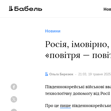
Но
Новини
Росія, імовірно
«повітря — пові
Автор:
Ольга Березюк
Дата:
21:03, 19 травня 2025
Південнокорейські військові в
Facebook
технологічну допомогу від Росії
Twitter
Про це
пише
південнокорейське