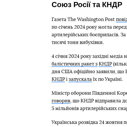
Союз Росії та КНДР
Газета The Washington Post
пові
по січень 2024 року могла перед
артилерійських боєприпасів. За 
тисячі тонн вибухівки.
4 січня 2024 року західні медіа
балістичних ракет з
КНДР
(кільк
дня США офіційно заявили, що 
КНДР
і
запускала
їх по Україні.
Міністр оборони Південної Коре
говорив
, що КНДР відправила д
5 мільйонів артилерійських снар
Українська розвідка 24 жовтня 