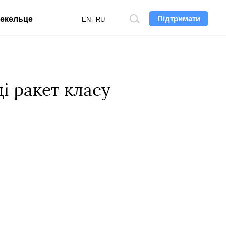
Підтримати
екельце
Пошук
EN
RU
по
сайту
і ракет класу