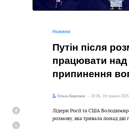
Новини
Путін після ро
працювати над
припинення во
Автор:
Ольга Березюк
Дата:
20:05, 19 травня 2025
Лідери Росії та США Володимир
Facebook
розмову, яка тривала понад дві 
Twitter