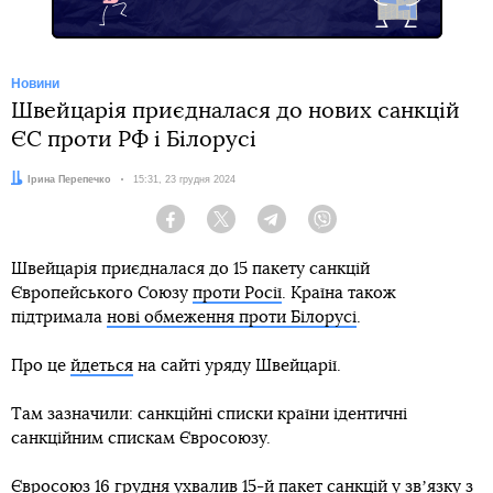
Новини
Швейцарія приєдналася до нових санкцій
ЄС проти РФ і Білорусі
Автор:
Ірина Перепечко
Дата:
15:31, 23 грудня 2024
Facebook
Twitter
Telegram
Viber
Швейцарія приєдналася до 15 пакету санкцій
Європейського Союзу
проти Росії
. Країна також
підтримала
нові обмеження проти Білорусі
.
Про це
йдеться
на сайті уряду Швейцарії.
Там зазначили: санкційні списки країни ідентичні
санкційним спискам Євросоюзу.
Євросоюз 16 грудня ухвалив 15-й пакет санкцій у звʼязку з