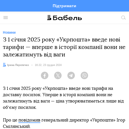
Підтримати
Facebook
Telegram
Twitter
Instagram
Меню
По
по
сай
Новини
З 1 січня 2025 року «Укрпошта» введе нові
тарифи — вперше в історії компанії вони не
залежатимуть від ваги
Автор:
Ірина Перепечко
Дата:
16:22, 23 грудня 2024
Facebook
Twitter
Telegram
Viber
З 1 січня 2025 року «Укрпошта» введе нові тарифи на
доставку посилок. Уперше в історії компанії вони не
залежатимуть від ваги — ціна утворюватиметься лише від
обʼєму посилок.
Про це
повідомив
генеральний директор «Укрпошти» Ігор
Смілянський.