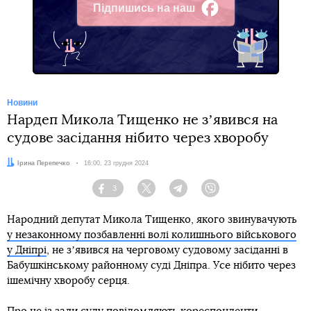
Підпишись на наш
Facebook
Новини
Нардеп Микола Тищенко не зʼявився на
судове засідання нібито через хворобу
Автор:
Ірина Перепечко
Дата:
16:00, 23 грудня 2024
3
Facebook
Twitter
Telegram
Viber
Народний депутат Микола Тищенко, якого звинувачують
у незаконному позбавленні волі колишнього військового
у Дніпрі
, не зʼявився на черговому судовому засіданні в
Бабушкінському районному суді Дніпра. Усе нібито через
ішемічну хворобу серця.