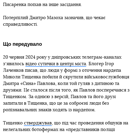
Писаренка поїхав на інше засідання.
Потерпілий Дмитро Мазоха зазначив, що чекає
справедливості.
Що передувало
20 червня 2024 року у дніпровських телеграм-каналах
зʼявилось
відео сутички в центрі міста
. Блогер Ігор
Лаченков писав, що люди у формі з оточення нардепа
Миколи Тищенка побили й скрутили військовослужбовця
Дмитра «Сина» Павлова, коли той гуляв з дитиною та
друзями. Це сталося після того, як Павлов посперечався з
Тищенком. За однією з версій, Павлов та його друзі
запитали в Тищенка, що це за озброєні люди без
ропізнавальних знаків ходять із нардепом.
Тищенко
стверджував
, що під час проведення обшуків на
нелегальних ботофермах на «представників поліції