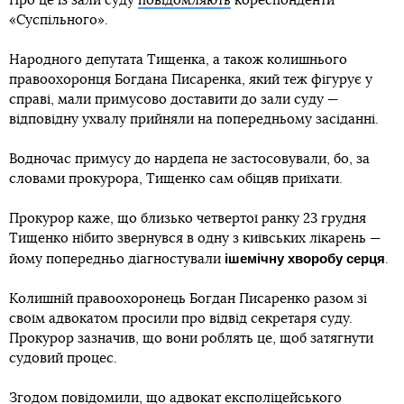
Про це із зали суду
повідомляють
кореспонденти
«Суспільного».
Народного депутата Тищенка, а також колишнього
правоохоронця Богдана Писаренка, який теж фігурує у
справі, мали примусово доставити до зали суду —
відповідну ухвалу прийняли на попередньому засіданні.
Водночас примусу до нардепа не застосовували, бо, за
словами прокурора, Тищенко сам обіцяв приїхати.
Прокурор каже, що близько четвертої ранку 23 грудня
Тищенко нібито звернувся в одну з київських лікарень —
ішемічну хворобу серця
йому попередньо діагностували
.
Колишній правоохоронець Богдан Писаренко разом зі
своїм адвокатом просили про відвід секретаря суду.
Прокурор зазначив, що вони роблять це, щоб затягнути
судовий процес.
Згодом повідомили, що адвокат експоліцейського