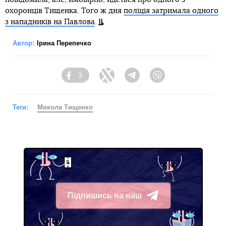
охоронців Тищенка. Того ж дня
поліція затримала одного
з нападників на Павлова
.
Автор:
Ірина Перепечко
3
Facebook
Twitter
Telegram
Viber
Теги:
Микола Тищенко
Підпишись на наш
Telegram