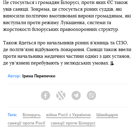
Це стосується і громадян Білорусі, проти яких ЄС також
увів санкції. Зокрема, це стосується різних суддів, які
виносили політично вмотивовані вироки громадянам, які
виступали проти режиму Лукашенка, системи та
жорстокості білоруських правоохоронних структур.
Також йдеться про начальників різних в’язниць та СІЗО,
де політвʼязні відбувають покарання. Санкції також ввели
проти начальника медичної частини однієї з цих установ,
де увʼязнені перебувають у нелюдських умовах.
Автор:
Ірина Перепечко
Facebook
Twitter
Telegram
Viber
Теги:
Білорусь
війна Росії з Україною
Швейцарія
санкції проти Росії
санкції проти Білорусі