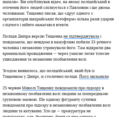
напали». Він опублікував відео, на якому поліцейський в
оточенні його людей спілкується з Павловим і ще двома
чоловіками. Тищенко писав, що «друг одного з
організаторів шахрайських ботоферм» кілька разів ударив
слідчого і нібито намагався втекти.
Поліція Дніпра версію Тищенка
не підтверджувала
і
повідомила, що невідомі в камуфляжі побили 33-річного
чоловіка і незаконно утримували його. Там відкрили два
кримінальні провадження — через умисне легке тілесне
ушкодження та незаконне позбавлення волі.
Згодом виявилось, що поліцейський, який був із
Тищенком у Дніпрі, зі столичної поліції.
Його звільнили
.
25 червня
Миколі Тищенку повідомили про підозру
в
незаконному позбавленні волі людини за попередньою
груповою змовою. Ще одному фігуранту сутички
повідомили про підозру в незаконному позбавленні волі
людини та катуванні. Хто це — прокуратура не
повідомила, але, ймовірно, йдеться про одного з