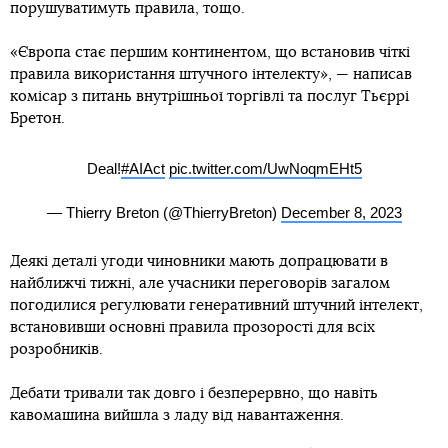
порушуватимуть правила, тощо.
«Європа стає першим континентом, що встановив чіткі
правила використання штучного інтелекту», — написав
комісар з питань внутрішньої торгівлі та послуг Тьєррі
Бретон.
Deal!
#AIAct
pic.twitter.com/UwNoqmEHt5
— Thierry Breton (@ThierryBreton)
December 8, 2023
Деякі деталі угоди чиновники мають допрацювати в
найближчі тижні, але учасники переговорів загалом
погодилися регулювати генеративний штучний інтелект,
встановивши основні правила прозорості для всіх
розробників.
Дебати тривали так довго і безперервно, що навіть
кавомашина вийшла з ладу від навантаження.