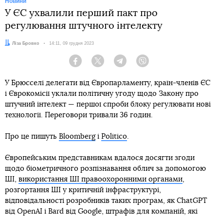
Новини
У ЄС ухвалили перший пакт про
регулювання штучного інтелекту
Автор:
Ліза Бровко
Дата:
14:11, 09 грудня 2023
Facebook
Twitter
Telegram
Viber
У Брюсселі делегати від Європарламенту, країн-членів ЄС
і Єврокомісії уклали політичну угоду щодо Закону про
штучний інтелект — першої спроби блоку регулювати нові
технології. Переговори тривали 36 годин.
Про це пишуть
Bloomberg
і
Politico
.
Європейським представникам вдалося досягти згоди
щодо біометричного розпізнавання облич за допомогою
ШІ,
використання ШІ правоохоронними органами
,
розгортання ШІ у критичній інфраструктурі,
відповідальності розробників таких програм, як ChatGPT
від OpenAI і Bard від Google, штрафів для компаній, які