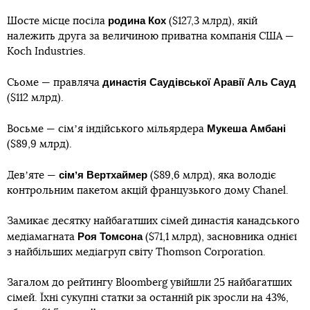
родина Кох
Шосте місце посіла
($127,3 млрд), якій
належить друга за величиною приватна компанія США —
Koch Industries.
династія Саудівської Аравії Аль Сауд
Сьоме — правляча
($112 млрд).
Мукеша Амбані
Восьме — сімʼя індійського мільярдера
($89,9 млрд).
сімʼя Вертхаймер
Девʼяте —
($89,6 млрд), яка володіє
контрольним пакетом акцій французького дому Chanel.
Замикає десятку найбагатших сімей династія канадського
Роя Томсона
медіамагната
($71,1 млрд), засновника однієї
з найбільших медіагруп світу Thomson Corporation.
Загалом до рейтингу Bloomberg увійшли 25 найбагатших
сімей. Їхні сукупні статки за останній рік зросли на 43%,