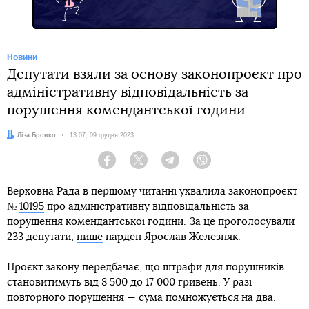
Новини
Депутати взяли за основу законопроєкт про
адміністративну відповідальність за
порушення комендантської години
Автор:
Ліза Бровко
Дата:
13:07, 09 грудня 2023
Facebook
Twitter
Telegram
Viber
Верховна Рада в першому читанні ухвалила законопроєкт
№
10195
про адміністративну відповідальність за
порушення комендантської години. За це проголосували
233 депутати,
пише
нардеп Ярослав Железняк.
Проєкт закону передбачає, що штрафи для порушників
становитимуть від 8 500 до 17 000 гривень. У разі
повторного порушення — сума помножується на два.