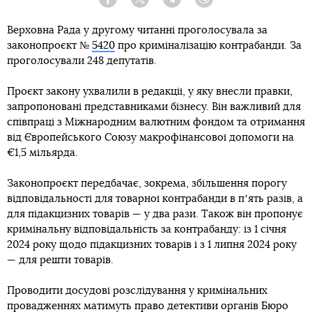
Facebook
Twitter
Telegram
Viber
Верховна Рада у другому читанні проголосувала за
законопроєкт №
5420
про криміналізацію контрабанди. За
проголосували 248 депутатів.
Проєкт закону ухвалили в редакції, у яку внесли правки,
запропоновані представниками бізнесу. Він важливий для
співпраці з Міжнародним валютним фондом та отримання
від Європейського Союзу макрофінансової допомоги на
€1,5 мільярда.
Законопроєкт передбачає, зокрема, збільшення порогу
відповідальності для товарної контрабанди в пʼять разів, а
для підакцизних товарів — у два рази. Також він пропонує
кримінальну відповідальність за контрабанду: із 1 січня
2024 року щодо підакцизних товарів і з 1 липня 2024 року
— для решти товарів.
Проводити досудові розслідування у кримінальних
провадженнях матимуть право детективи органів Бюро