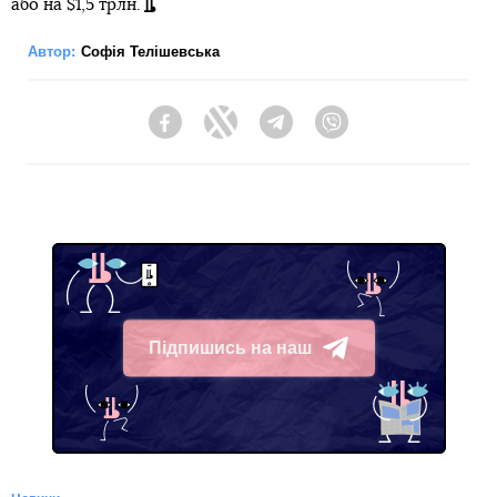
або на $1,5 трлн.
Автор:
Софія Телішевська
Facebook
Twitter
Telegram
Viber
Підпишись на наш
Telegram