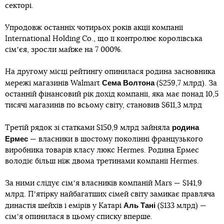
секторі.
Упродовж останніх чотирьох років акції компанії
International Holding Co., що її контролює королівська
сімʼєя, зросли майже на 7 000%.
На другому місці рейтингу опинилася родина засновника
Сема Волтона
мережі магазинів Walmart
($259,7 млрд). За
останній фінансовий рік дохід компанії, яка має понад 10,5
тисячі магазинів по всьому світу, становив $611,3 млрд
родина
Третій рядок зі статками $150,9 млрд зайняла
Ермес
— власники в шостому поколінні французького
виробника товарів класу люкс Hermes. Родина Ермес
володіє більш ніж двома третинами компанії Hermes.
За ними слідує сімʼя власників компаній Mars — $141,9
млрд. Пʼятірку найбагатших сімей світу замикає правляча
Аль Тані
династія шейхів і емірів у Катарі
($133 млрд) —
сімʼя опинилася в цьому списку вперше.