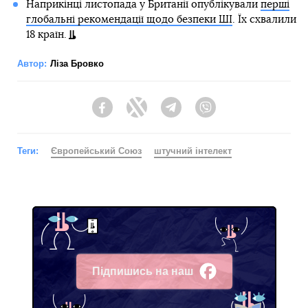
Наприкінці листопада у Британії опублікували
перші
глобальні рекомендації щодо безпеки ШІ
. Їх схвалили
18 країн.
Автор:
Ліза Бровко
Facebook
Twitter
Telegram
Viber
Теги:
Європейський Союз
штучний інтелект
Підпишись на наш
Facebook