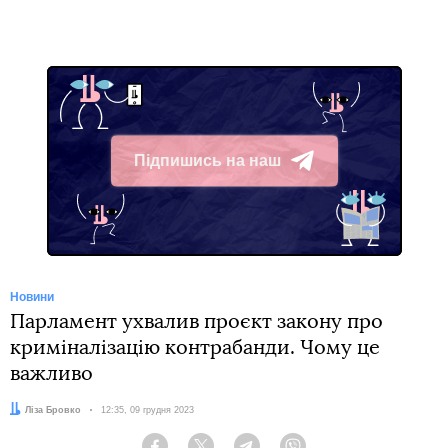
Підпишись на наш
Telegram
Новини
Парламент ухвалив проєкт закону про
криміналізацію контрабанди. Чому це
важливо
Автор:
Ліза Бровко
Дата:
12:35, 09 грудня 2023