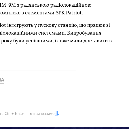
 AIM-9M з радянською радіолокаційною
омплекс з елементами ЗРК Patriot.
iot інтегрують у пускову станцію, що працює зі
діолокаційними системами. Випробування
о року були успішними, їх вже мали доставити в
ША
іть
Ctrl
+
Enter
— ми виправимо