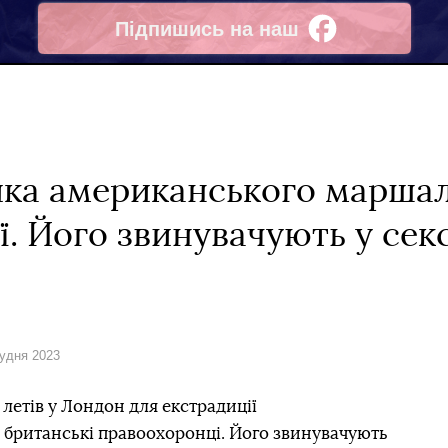
Підпишись на наш
Facebook
ика американського маршал
ї. Його звинувачують у се
рудня 2023
етів у Лондон для екстрадиції
у британські правоохоронці. Його звинувачують