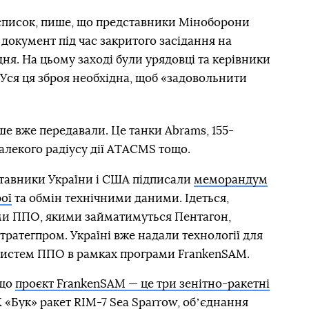
 список, пише, що представники Міноборони
окумент під час закритого засідання на
ня. На цьому заході були урядовці та керівники
Уся ця зброя необхідна, щоб «задовольнити
іше вже передавали. Це танки Abrams, 155-
далекого радіусу дії ATACMS тощо.
ставники України і США підписали
меморандум
ої
та обмін технічними даними. Ідеться,
еми ППО, якими займатимуться Пентагон,
ратегпром. Україні вже надали технології для
систем ППО в рамках програми FrankenSAM.
 що
проєкт FrankenSAM — це три зенітно-ракетні
РК «Бук» ракет RIM-7 Sea Sparrow, обʼєднання