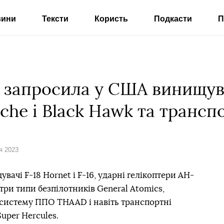
вини
Тексти
Користь
Подкасти
П
а запросила у США винищува
che і Black Hawk та транспо
я 2023
ачі F-18 Hornet і F-16, ударні гелікоптери AH-
три типи безпілотників General Atomics,
 систему ППО THAAD і навіть транспортні
Super Hercules.