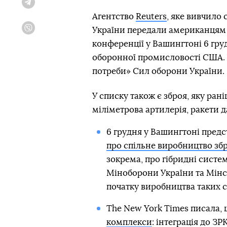
Telegram
Агентство
Reuters
, яке вивчило
України передали американцям д
Viber
конференції у Вашингтоні 6 груд
оборонної промисловості США. 
потреби» Сил оборони України.
У списку також є зброя, яку ран
міліметрова артилерія, ракети 
6 грудня у Вашингтоні пред
про спільне виробництво збр
зокрема, про гібридні сист
Міноборони України та Мінст
початку виробництва таких 
The New York Times писала,
комплекси
: інтеграція до З