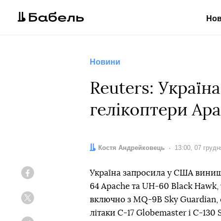
Но
Новини
Reuters: Україн
гелікоптери Apa
Автор:
Костя Андрейковець
Дата:
13:00, 07 грудн
Україна запросила у США винищув
Facebook
64 Apache та UH-60 Black Hawk, 
включно з MQ-9B Sky Guardian,
Twitter
літаки C-17 Globemaster і C-130 