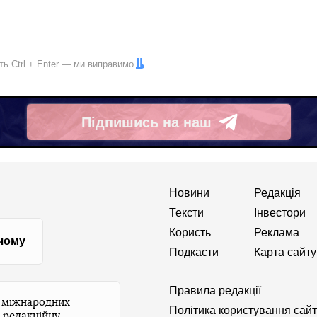
іть
Ctrl
+
Enter
— ми виправимо
Підпишись на наш
Telegram
Новини
Редакція
Тексти
Інвестори
Користь
Реклама
 чому
Подкасти
Карта сайту
Правила редакції
и міжнародних
Політика користування сай
 редакційну