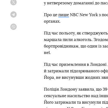
у нетверезому домаганні до пас
Twitter
Про це
пише
NBC New York з по
Telegram
органах.
Viber
Під час польоту, як стверджуют
маршала пили алкоголь. Згодом ж
бортпровідникам, що один із з
неї.
Під час приземлення в Лондоні 
й затримали підозрюваного офіц
Йора, не висунувши жодних зви
Поліція Лондону заявила, що 3
сексуальне насильство над інши
Його затримали та висунули під