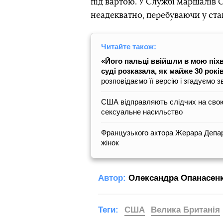
під вартою. У Службі маршалів 
неадекватно, перебуваючи у стан
Читайте також:
«Його пальці ввійшли в мою піх
суді розказала, як майже 30 рокі
розповідаємо її версію і згадуємо 
США відправляють слідчих на свою 
сексуальне насильство
Французького актора Жерара Депар
жінок
Автор:
Олександра Опанасен
Теги:
США
Велика Британія