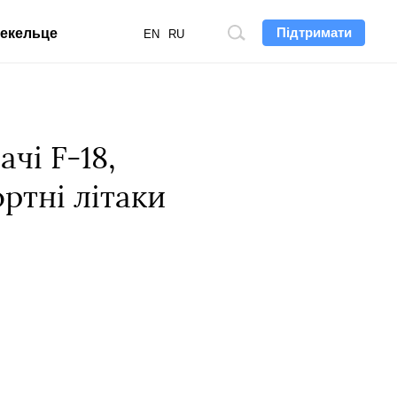
Підтримати
екельце
Пошук
EN
RU
по
сайту
чі F-18,
ртні літаки