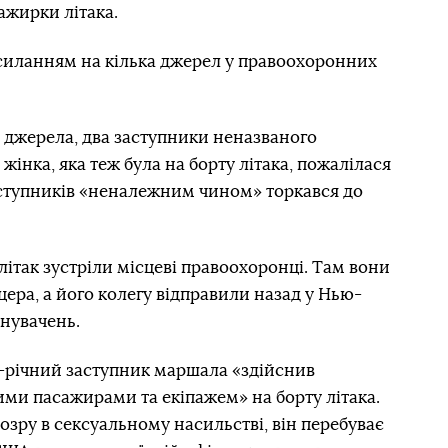
ажирки літака.
силанням на кілька джерел у правоохоронних
ь джерела, два заступники неназваного
інка, яка теж була на борту літака, пожалілася
аступників «неналежним чином» торкався до
літак зустріли місцеві правоохоронці. Там вони
ера, а його колегу відправили назад у Нью-
нувачень.
9-річний заступник маршала «здійснив
ми пасажирами та екіпажем» на борту літака.
озру в сексуальному насильстві, він перебуває