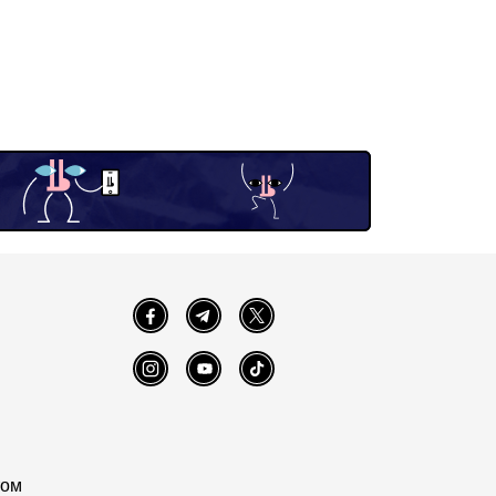
Facebook
Telegram
Twitter
Instagram
YouTube
TikTok
том