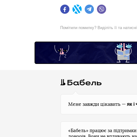
Facebook
Twitter
Telegram
Viber
Помітили помилку? Виділіть її та натисн
як і
Мене завжди цікавить —
«Бабель» працює за підтримк
донорів. Вони не впливають на