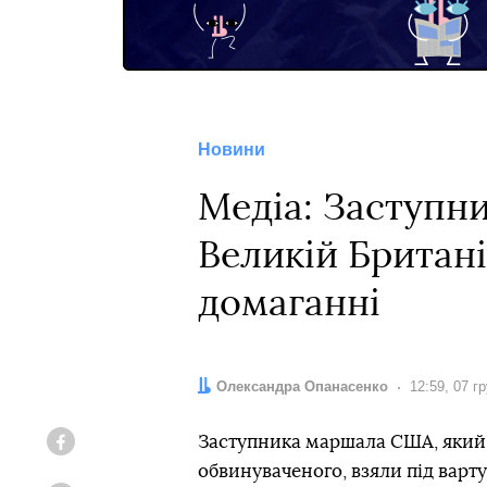
Новини
Медіа: Заступн
Великій Британі
домаганні
Автор:
Олександра Опанасенко
Дата:
12:59, 07 г
Заступника маршала США, який л
Facebook
обвинуваченого, взяли під варт