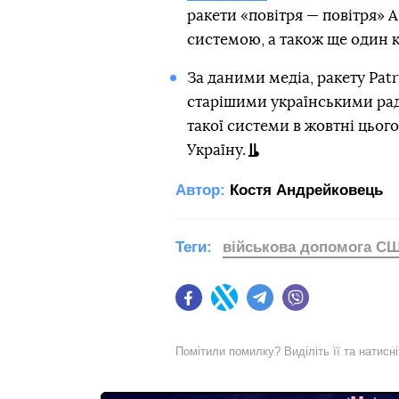
ракети «повітря — повітря»
системою, а також ще один к
За даними медіа, ракету Patr
старішими українськими ра
такої системи в жовтні цьог
Україну.
Автор:
Костя Андрейковець
Теги:
військова допомога С
Facebook
Twitter
Telegram
Viber
Помітили помилку? Виділіть її та натисн