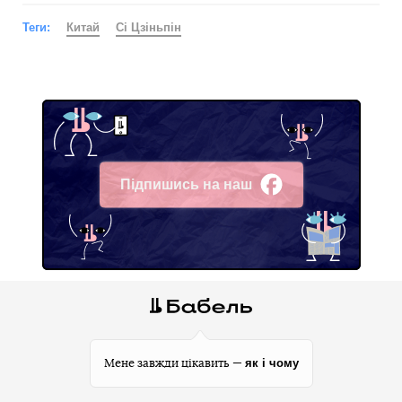
Теги:
Китай
Сі Цзіньпін
Підпишись на наш
Facebook
як і чому
Мене завжди цікавить —