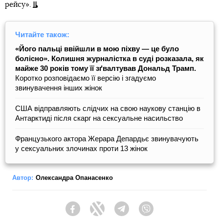
рейсу».
Читайте також:
«Його пальці ввійшли в мою піхву — це було
болісно». Колишня журналістка в суді розказала, як
майже 30 років тому її зґвалтував Дональд Трамп.
Коротко розповідаємо її версію і згадуємо
звинувачення інших жінок
США відправляють слідчих на свою наукову станцію в
Антарктиді після скарг на сексуальне насильство
Французького актора Жерара Депардьє звинувачують
у сексуальних злочинах проти 13 жінок
Автор:
Олександра Опанасенко
Facebook
Twitter
Telegram
Viber