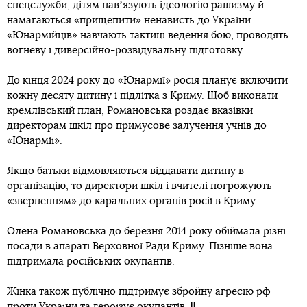
спецслужби, дітям навʼязують ідеологію рашизму й
намагаються «прищепити» ненависть до України.
«Юнармійців» навчають тактиці ведення бою, проводять
вогневу і диверсійно-розвідувальну підготовку.
До кінця 2024 року до «Юнармії» росія планує включити
кожну десяту дитину і підлітка з Криму. Щоб виконати
кремлівський план, Романовська роздає вказівки
директорам шкіл про примусове залучення учнів до
«Юнармії».
Якщо батьки відмовляються віддавати дитину в
організацію, то директори шкіл і вчителі погрожують
«зверненням» до каральних органів росії в Криму.
Олена Романовська до березня 2014 року обіймала різні
посади в апараті Верховної Ради Криму. Пізніше вона
підтримала російських окупантів.
Жінка також публічно підтримує збройну агресію рф
проти України та героїзує окупантів.