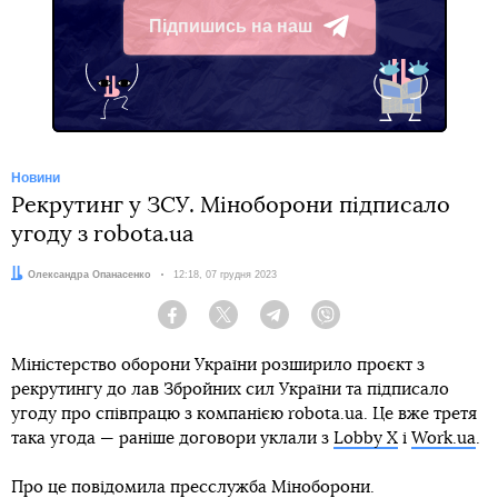
Підпишись на наш
Telegram
Новини
Рекрутинг у ЗСУ. Міноборони підписало
угоду з robota.ua
Автор:
Олександра Опанасенко
Дата:
12:18, 07 грудня 2023
Facebook
Twitter
Telegram
Viber
Міністерство оборони України розширило проєкт з
рекрутингу до лав Збройних сил України та підписало
угоду про співпрацю з компанією robota.ua. Це вже третя
така угода — раніше договори уклали з
Lobby X
і
Work.ua
.
Про це повідомила пресслужба Міноборони.