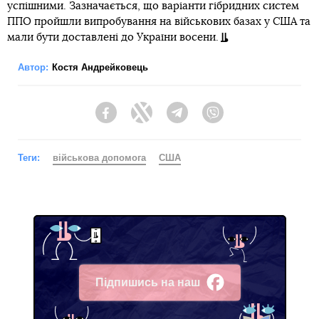
успішними. Зазначається, що варіанти гібридних систем
ППО пройшли випробування на військових базах у США та
мали бути доставлені до України восени.
Автор:
Костя Андрейковець
Facebook
Twitter
Telegram
Viber
Теги:
військова допомога
США
Підпишись на наш
Facebook