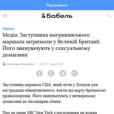
Підтримати
Facebook
Telegram
Twitter
Instagram
Меню
По
по
сай
Новини
Медіа: Заступника американського
маршала затримали у Великій Британії.
Його звинувачують у сексуальному
домаганні
Автор:
Олександра Опанасенко
Дата:
12:59, 07 грудня 2023
Facebook
Twitter
Telegram
Viber
Заступника маршала США, який летів у Лондон для
екстрадиції обвинуваченого, взяли під варту британські
правоохоронці. Його звинувачують у нетверезому
домаганні до пасажирки літака.
Про це
пише
NBC New York з посиланням на кілька