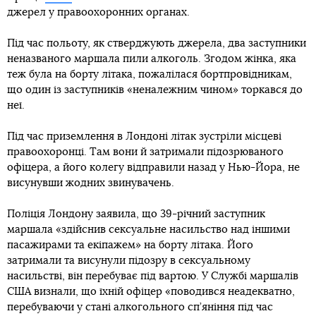
джерел у правоохоронних органах.
Під час польоту, як стверджують джерела, два заступники
неназваного маршала пили алкоголь. Згодом жінка, яка
теж була на борту літака, пожалілася бортпровідникам,
що один із заступників «неналежним чином» торкався до
неї.
Під час приземлення в Лондоні літак зустріли місцеві
правоохоронці. Там вони й затримали підозрюваного
офіцера, а його колегу відправили назад у Нью-Йора, не
висунувши жодних звинувачень.
Поліція Лондону заявила, що 39-річний заступник
маршала «здійснив сексуальне насильство над іншими
пасажирами та екіпажем» на борту літака. Його
затримали та висунули підозру в сексуальному
насильстві, він перебуває під вартою. У Службі маршалів
США визнали, що їхній офіцер «поводився неадекватно,
перебуваючи у стані алкогольного сп’яніння під час