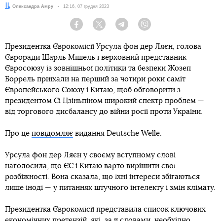
Автор:
Олександра Амру
Дата:
12:16, 07 грудня 2023
Facebook
Twitter
Telegram
Viber
Президентка Єврокомісії Урсула фон дер Ляєн, голова
Євроради Шарль Мішель і верховний представник
Євросоюзу із зовнішньої політики та безпеки Жозеп
Боррель приїхали на перший за чотири роки саміт
Європейського Союзу і Китаю, щоб обговорити з
президентом Сі Цзіньпіном широкий спектр проблем —
від торгового дисбалансу до війни росії проти України.
Про це
повідомляє
видання Deutsche Welle.
Урсула фон дер Ляєн у своєму вступному слові
наголосила, що ЄС і Китаю варто вирішити свої
розбіжності. Вона сказала, що їхні інтереси збігаються
лише іноді — у питаннях штучного інтелекту і змін клімату.
Президентка Єврокомісії представила список ключових
економічних претензій, які, за її словами, необхідно