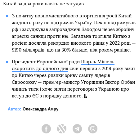
Китай за два роки навіть не засудив.
З початку повномасштабного вторгнення росії Китай
жодного разу не підтримав Україну. Пекін підтримував
рф і засуджував запроваджені Заходом через збройну
агресію санкції проти неї. Загальна торгівля Китаю з
росією досягла рекордно високого рівня у 2022 році —
$190 мільярдів, що на 30% більше, ніж роком раніше.
Президент Європейської ради
Шарль Мішель
скоротить до одного дня
свій перший з 2019 року візит
до Китаю через ризики зриву саміту лідерів
Євросоюзу — премʼєр-міністр Угорщини Віктор Орбан
чинить тиск і хоче зняти переговори з Україною про
вступ до ЄС з порядку денного.
Автор:
Олександра Амру
Facebook
Twitter
Telegram
Viber