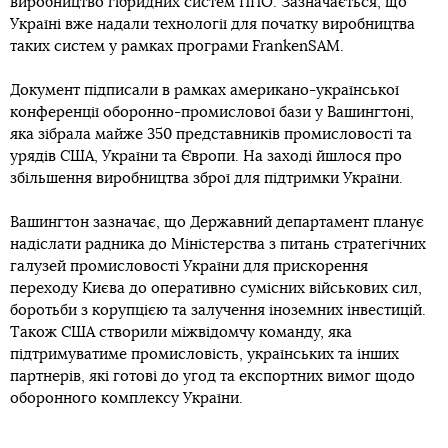
виробництво гібридних систем ППО. Зазначається, що
Україні вже надали технології для початку виробництва
таких систем у рамках програми FrankenSAM.
Документ підписали в рамках американо-української
конференції оборонно-промислової бази у Вашингтоні,
яка зібрала майже 350 представників промисловості та
урядів США, України та Європи. На заході йшлося про
збільшення виробництва зброї для підтримки України.
Вашингтон зазначає, що Державний департамент планує
надіслати радника до Міністерства з питань стратегічних
галузей промисловості України для прискорення
переходу Києва до оперативно сумісних військових сил,
боротьби з корупцією та залучення іноземних інвестицій.
Також США створили міжвідомчу команду, яка
підтримуватиме промисловість, українських та інших
партнерів, які готові до угод та експортних вимог щодо
оборонного комплексу України.