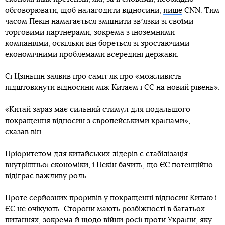
обговорювати, щоб налагодити відносини,
пише
CNN. Тим
часом Пекін намагається зміцнити звʼязки зі своїми
торговими партнерами, зокрема з іноземними
компаніями, оскільки він бореться зі зростаючими
економічними проблемами всередині держави.
Сі Цзіньпін заявив про саміт як про «можливість
підштовхнути відносини між Китаєм і ЄС на новий рівень».
«Китай зараз має сильний стимул для подальшого
покращення відносин з європейськими країнами», —
сказав він.
Пріоритетом для китайських лідерів є стабілізація
внутрішньої економіки, і Пекін бачить, що ЄС потенційно
відіграє важливу роль.
Проте серйозних проривів у покращенні відносин Китаю і
ЄС не очікують. Сторони мають розбіжності в багатьох
питаннях, зокрема й щодо війни росії проти України, яку