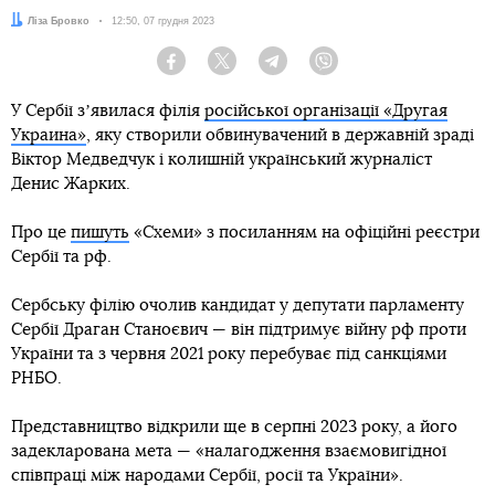
Автор:
Ліза Бровко
Дата:
12:50, 07 грудня 2023
Facebook
Twitter
Telegram
Viber
У Сербії зʼявилася філія
російської організації «Другая
Украина»
, яку створили обвинувачений в державній зраді
Віктор Медведчук і колишній український журналіст
Денис Жарких.
Про це
пишуть
«Схеми» з посиланням на офіційні реєстри
Сербії та рф.
Сербську філію очолив кандидат у депутати парламенту
Сербії Драган Станоєвич — він підтримує війну рф проти
України та з червня 2021 року перебуває під санкціями
РНБО.
Представництво відкрили ще в серпні 2023 року, а його
задекларована мета — «налагодження взаємовигідної
співпраці між народами Сербії, росії та України».