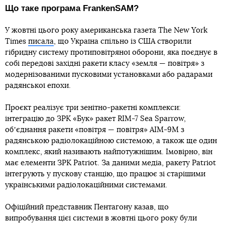
Що таке програма FrankenSAM?
У жовтні цього року американська газета The New York
Times
писала
, що Україна спільно із США створили
гібридну систему протиповітряної оборони, яка поєднує в
собі передові західні ракети класу «земля — повітря» з
модернізованими пусковими установками або радарами
радянської епохи.
Проєкт реалізує три зенітно-ракетні комплекси:
інтеграцію до ЗРК «Бук» ракет RIM-7 Sea Sparrow,
обʼєднання ракети «повітря — повітря» AIM-9M з
радянською радіолокаційною системою, а також ще один
комплекс, який називають найпотужнішим. Імовірно, він
має елементи ЗРК Patriot. За даними медіа, ракету Patriot
інтегрують у пускову станцію, що працює зі старішими
українськими радіолокаційними системами.
Офіційний представник Пентагону казав, що
випробування цієї системи в жовтні цього року були