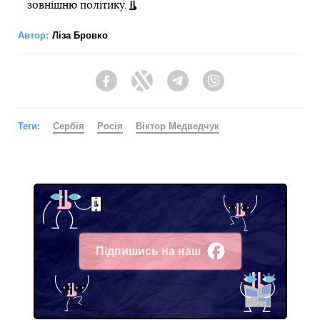
зовнішню політику.
Автор:
Ліза Бровко
Facebook
Twitter
Telegram
Viber
Теги:
Сербія
Росія
Віктор Медведчук
Підпишись на наш
Facebook