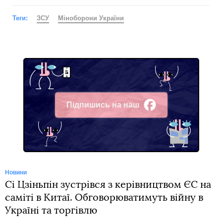
Теги:
ЗСУ
Міноборони України
Підпишись на наш
Facebook
Новини
Сі Цзіньпін зустрівся з керівництвом ЄС на
саміті в Китаї. Обговорюватимуть війну в
Україні та торгівлю