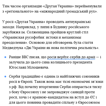
Тим часом організацію «Другая Украина» перейменували
з «регіонального» на «міжнародний громадський рух».
У росії «Другая Украина» проводить антиукраїнські
заходи. Наприклад, у липні в Будинку російського
зарубіжжя ім. Солженіцина пройшов круглий стіл
«Украинская русофобия: истоки и механизмы
преодоления». Основою для обговорень була стаття
Медведчука «Дві України як нова політична реальність».
Раніше BBC писав, що
росія вербує сербів до армії
— і
залучила до цього сина колишнього президента
Югославії Мілошевича.
Сербія традиційно є одним із найближчих союзників
росії в Європі. Також вона має тісні економічні звʼязки
з рф. Від початку вторгнення Сербія опирається тиску
з боку Євросоюзу і не запроваджує санкцій проти
росії, хоча і є країною-кандидатом на вступ до ЄС і
для цього повинна провадити спільну з Євросоюзом