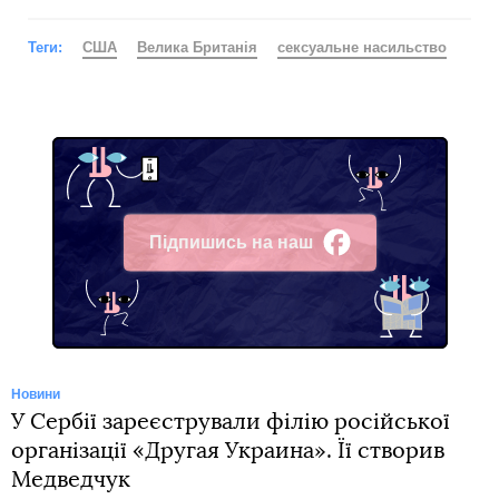
Теги:
США
Велика Британія
сексуальне насильство
Підпишись на наш
Facebook
Новини
У Сербії зареєстрували філію російської
організації «Другая Украина». Її створив
Медведчук