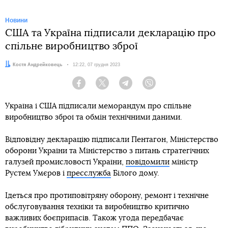
Новини
США та Україна підписали декларацію про
спільне виробництво зброї
Автор:
Костя Андрейковець
Дата:
12:22, 07 грудня 2023
Facebook
Twitter
Telegram
Viber
Україна і США підписали меморандум про спільне
виробництво зброї та обмін технічними даними.
Відповідну декларацію підписали Пентагон, Міністерство
оборони України та Міністерство з питань стратегічних
галузей промисловості України,
повідомили
міністр
Рустем Умєров і
пресслужба
Білого дому.
Ідеться про протиповітряну оборону, ремонт і технічне
обслуговування техніки та виробництво критично
важливих боєприпасів. Також угода передбачає