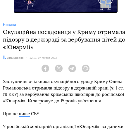
Новини
Окупаційна посадовиця у Криму отримала
підозру в держзраді за вербування дітей до
«Юнармії»
Автор:
Ліза Бровко
Дата:
12:19, 07 грудня 2023
Facebook
Twitter
Telegram
Viber
Заступниця очільника окупаційного уряду Криму Олена
Романовська отримала підозру в державній зраді (ч. 1 ст.
111 ККУ) за вербування кримських школярів до російської
«Юнармії». Їй загрожує до 15 років увʼязнення.
Про це
пише
СБУ.
У російській мілітарній організації «Юнармії», за даними