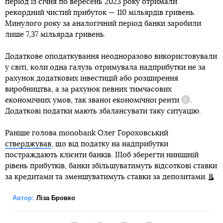
період із січня по вересень 2023 року отримали
рекордний чистий прибуток — 110 мільярдів гривень.
Минулого року за аналогічний період банки заробили
лише 7,37 мільярда гривень.
Додаткове оподаткування неодноразово використовували
у світі, коли одна галузь отримувала надприбутки не за
рахунок додаткових інвестицій або розширення
виробництва, а за рахунок певних тимчасових
економічних умов, так званої
економічної ренти
.
Довідка
Додаткові податки мають збалансувати таку ситуацію.
Раніше голова monobank Олег Гороховський
стверджував
, що від податку на надприбутки
постраждають клієнти банків. Щоб зберегти нинішній
рівень прибутків, банки збільшуватимуть відсоткові ставки
за кредитами та зменшуватимуть ставки за депозитами.
Автор:
Ліза Бровко