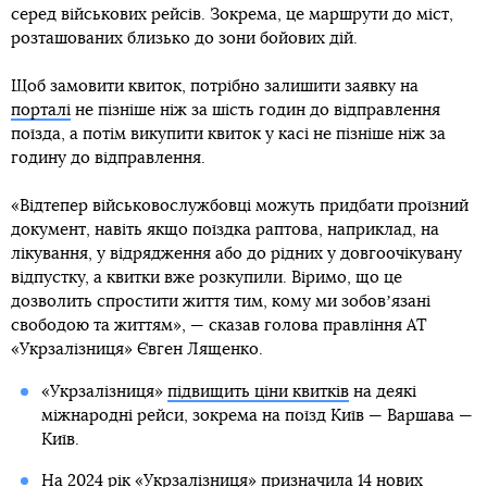
серед військових рейсів. Зокрема, це маршрути до міст,
розташованих близько до зони бойових дій.
Щоб замовити квиток, потрібно залишити заявку на
порталі
не пізніше ніж за шість годин до відправлення
поїзда, а потім викупити квиток у касі не пізніше ніж за
годину до відправлення.
«Відтепер військовослужбовці можуть придбати проїзний
документ, навіть якщо поїздка раптова, наприклад, на
лікування, у відрядження або до рідних у довгоочікувану
відпустку, а квитки вже розкупили. Віримо, що це
дозволить спростити життя тим, кому ми зобовʼязані
свободою та життям», — сказав голова правління АТ
«Укрзалізниця» Євген Лященко.
«Укрзалізниця»
підвищить ціни квитків
на деякі
міжнародні рейси, зокрема на поїзд Київ — Варшава —
Київ.
На 2024 рік
«Укрзалізниця» призначила 14 нових