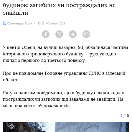
будинок: загиблих чи постраждалих не
знайшли
Автор:
Олександра Амру
Дата:
13:13, 06 грудня 2023
Facebook
Twitter
Telegram
Viber
У центрі Одеси, на вулиці Базарна, 93, обвалилася частина
історичного триповерхового будинку — рухнув один
підʼїзд з першого до третього поверху.
Про це
повідомляє
Головне управління ДСНС в Одеській
області.
Рятувальникам повідомили, що в будинку є люди, однак
постраждалих чи загиблих під завалами не знайшли. На
місці працюють 55 пожежників.
1
6