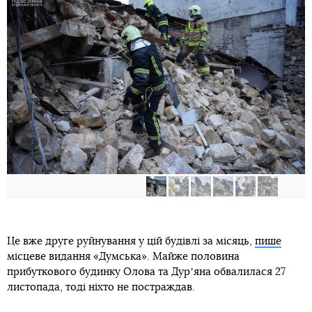
Це вже друге руйнування у цій будівлі за місяць,
пише
місцеве видання «Думська». Майже половина
прибуткового будинку Олова та Дурʼяна обвалилася 27
листопада, тоді ніхто не постраждав.