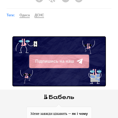
Facebook
Twitter
Telegram
Viber
Теги:
Одеса
ДСНС
Підпишись на наш
Telegram
як і чому
Мене завжди цікавить —