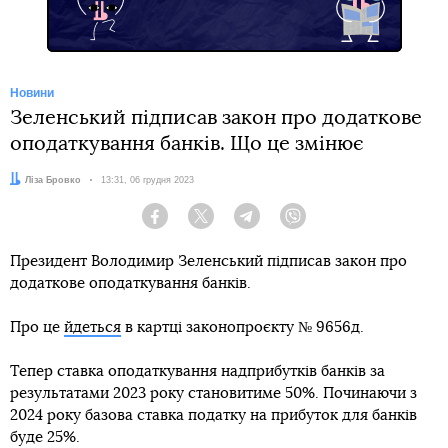
Новини
Зеленський підписав закон про додаткове
оподаткування банків. Що це змінює
Автор:
Ліза Бровко
Дата:
13:31, 06 грудня 2023
Facebook
Twitter
Telegram
Viber
Президент Володимир Зеленський підписав закон про
додаткове оподаткування банків.
Про це
йдеться
в картці законопроєкту № 9656д.
Тепер ставка оподаткування надприбутків банків за
результатами 2023 року становитиме 50%. Починаючи з
2024 року базова ставка податку на прибуток для банків
буде 25%.