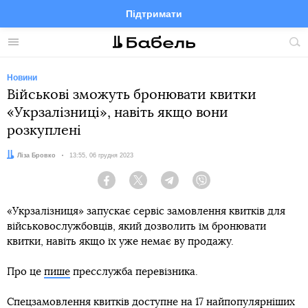
Підтримати
Facebook
Telegram
Twitter
Instagram
Меню
По
по
сай
Новини
Військові зможуть бронювати квитки
«Укрзалізниці», навіть якщо вони
розкуплені
Автор:
Ліза Бровко
Дата:
13:55, 06 грудня 2023
Facebook
Twitter
Telegram
Viber
«Укрзалізниця» запускає сервіс замовлення квитків для
військовослужбовців, який дозволить їм бронювати
квитки, навіть якщо їх уже немає ву продажу.
Про це
пише
пресслужба перевізника.
Спецзамовлення квитків доступне на 17 найпопулярніших