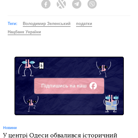
Facebook
Twitter
Telegram
Viber
Теги:
Володимир Зеленський
податки
Нацбанк України
Підпишись на наш
Facebook
Новини
У центрі Одеси обвалився історичний