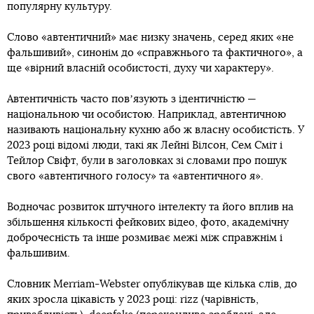
популярну культуру.
Слово «автентичний» має низку значень, серед яких «не
фальшивий», синонім до «справжнього та фактичного», а
ще «вірний власній особистості, духу чи характеру».
Автентичність часто повʼязують з ідентичністю —
національною чи особистою. Наприклад, автентичною
називають національну кухню або ж власну особистість. У
2023 році відомі люди, такі як Лейні Вілсон, Сем Сміт і
Тейлор Свіфт, були в заголовках зі словами про пошук
свого «автентичного голосу» та «автентичного я».
Водночас розвиток штучного інтелекту та його вплив на
збільшення кількості фейкових відео, фото, академічну
доброчесність та інше розмиває межі між справжнім і
фальшивим.
Словник Merriam-Webster опублікував ще кілька слів, до
яких зросла цікавість у 2023 році: rizz (чарівність,