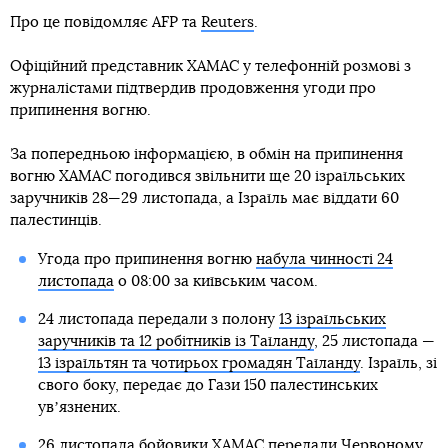
Про це повідомляє AFP та
Reuters
.
Офіційний представник ХАМАС у телефонній розмові з
журналістами підтвердив продовження угоди про
припинення вогню.
За попередньою інформацією, в обмін на припинення
вогню ХАМАС погодився звільнити ще 20 ізраїльських
заручників 28—29 листопада, а Ізраїль має віддати 60
палестинців.
Угода про припинення вогню
набула чинності 24
листопада
о 08:00 за київським часом.
24 листопада передали з полону
13 ізраїльських
заручників та 12 робітників із Таїланду
, 25 листопада —
13 ізраїльтян та чотирьох громадян Таїланду
. Ізраїль, зі
свого боку, передає до Гази 150 палестинських
увʼязнених.
26 листопада
бойовики ХАМАС передали Червоному