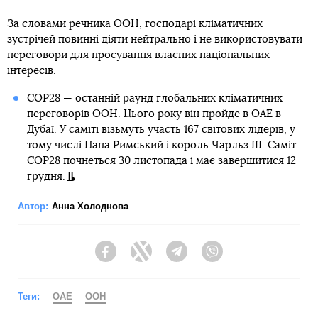
За словами речника ООН, господарі кліматичних
зустрічей повинні діяти нейтрально і не використовувати
переговори для просування власних національних
інтересів.
COP28 — останній раунд глобальних кліматичних
переговорів ООН. Цього року він пройде в ОАЕ в
Дубаї. У саміті візьмуть участь 167 світових лідерів, у
тому числі Папа Римський і король Чарльз III. Саміт
COP28 почнеться 30 листопада і має завершитися 12
грудня.
Автор:
Анна Холоднова
Facebook
Twitter
Telegram
Viber
Теги:
ОАЕ
ООН