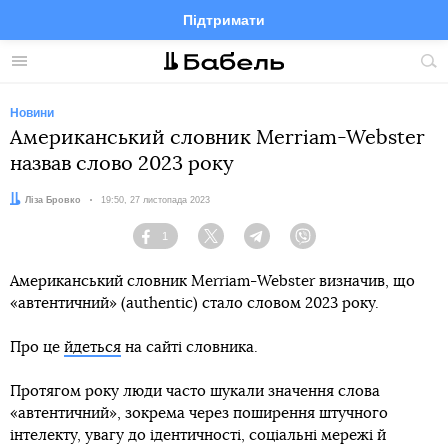
Підтримати
Facebook
Telegram
Twitter
Instagram
Меню
По
по
сай
Новини
Американський словник Merriam-Webster
назвав слово 2023 року
Автор:
Ліза Бровко
Дата:
19:50, 27 листопада 2023
1
Facebook
Twitter
Telegram
Viber
Американський словник Merriam-Webster визначив, що
«автентичний» (authentic) стало словом 2023 року.
Про це
йдеться
на сайті словника.
Протягом року люди часто шукали значення слова
«автентичний», зокрема через поширення штучного
інтелекту, увагу до ідентичності, соціальні мережі й