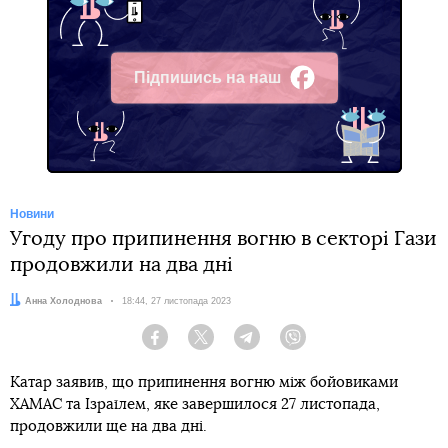
Підпишись на наш
Facebook
Новини
Угоду про припинення вогню в секторі Гази
продовжили на два дні
Автор:
Анна Холоднова
Дата:
18:44, 27 листопада 2023
Facebook
Twitter
Telegram
Viber
Катар заявив, що припинення вогню між бойовиками
ХАМАС та Ізраїлем, яке завершилося 27 листопада,
продовжили ще на два дні.