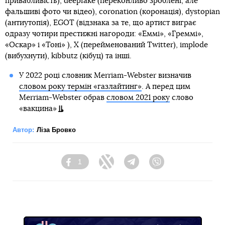
привабливість), deepfake (переконливо зроблені, але
фальшиві фото чи відео), сoronation (коронація), dystopian
(антиутопія), EGOT (відзнака за те, що артист виграє
одразу чотири престижні нагороди: «Еммі», «Греммі»,
«Оскар» і «Тоні» ), Х (перейменований Twitter), implode
(вибухнути), kibbutz (кібуц) та інші.
У 2022 році словник Merriam-Webster визначив
словом року термін «газлайтинг»
. А перед цим
Merriam-Webster обрав
словом 2021 року
слово
«вакцина»
Автор:
Ліза Бровко
1
Facebook
Twitter
Telegram
Viber