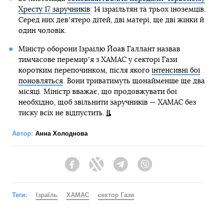
Хресту 17 заручників
: 14 ізраїльтян та трьох іноземців.
Серед них девʼятеро дітей, дві матері, ще дві жінки й
один чоловік.
Міністр оборони Ізраїлю Йоав Галлант назвав
тимчасове перемирʼя з ХАМАС у секторі Гази
коротким перепочинком, після якого
інтенсивні бої
поновляться
. Вони триватимуть щонайменше ще два
місяці. Міністр вважає, що продовжувати бої
необхідно, щоб звільнити заручників — ХАМАС без
тиску всіх не відпустить.
Автор:
Анна Холоднова
Facebook
Twitter
Telegram
Viber
Теги:
Ізраїль
ХАМАС
сектор Гази